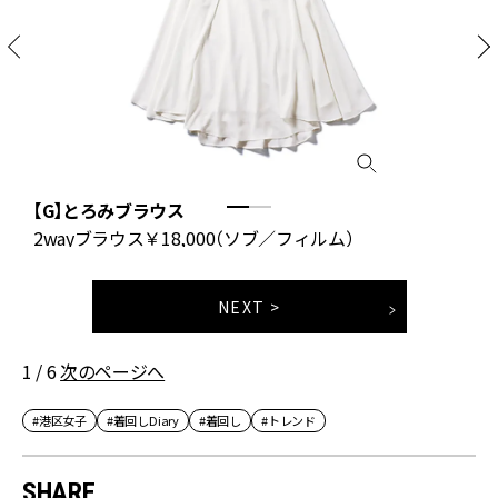
【G】とろみブラウス
2wayブラウス￥18,000（ソブ／フィルム）
NEXT >
1 / 6
次のページへ
#港区女子
#着回しDiary
#着回し
#トレンド
SHARE