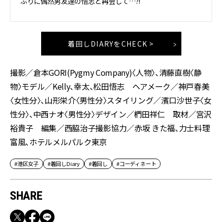
ぶりに偶然男友達の悟志と再会して…?!
着回しDIARYをCHECK >
撮影／倉本GORI(Pygmy Company)〈人物〉、清藤直樹〈静
物〉モデル／Kelly、幸太、松田悟志 ヘアメーク／神戸春美
〈女性分〉、山形栄介〈男性分〉スタイリング／濱口沙世子〈女
性分〉、中西ナオ〈男性分〉デザイン／椚田祥仁 取材／宮沢
裕貴子 編集／西脇治子撮影協力／赤坂 きた福、力士料理
富風、ホテルメルパルク東京
#港区女子
#着回しDiary
#着回し
#コーディネート
SHARE