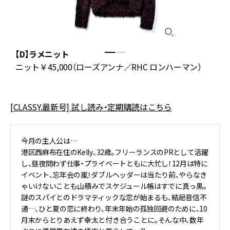
【D】ラメニット
ャ
ニット￥45,000（ローズアンナ／RHC ロンハーマン）
[CLASSY.最新号] 試し読み・定期購読はこちら
今月の主人公は…
港区西麻布在住のKelly、32歳。フリーランスのPRとして活躍
し、昼夜問わず仕事・プライベートともに大忙し！12月は特に
イベント、忘年会の嵐！ダブルヘッダーは当たり前、やらなき
ゃいけないことも山積みでスケジュール帳はすでに真っ黒。
謎のスパイとのドラマティックな恋が始まるも、結局音信不
通…、ひと夏の恋に終わり、年末年始の孤独回避のために、10
月末からとりあえず幸太と付き合うことに。そんな中、数年