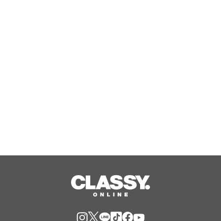
としまさラボ株式会社、老化・代謝疾
患領域の共同研究・事業連携に関する
相談受付を開始
Aug, 09, 2026
『野田クリの野望～ゲーム天下統一へ
の道～』東京ゲームショウ2026へ2年
連続出陣！開発中の番組オリジナルゲ
ームを世界最速体験！失敗したら即
Aug, 09, 2026
「打ち首」！？しんや＆青木マッチョ
参加のイベントも開催！