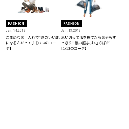
FASHION
FASHION
Jan, 14,2019
Jan, 13,2019
こまめなお手入れで〝運のいい靴〟
思い切って服を捨てたら気分もす
になるんだって♪ 【1/14のコー
っきり！ 黒い服よ、おさらばだ
デ】
【1/13のコーデ】
FASHION
FASHION
Jan, 12,2019
Jan, 11,2019
浄化パワーがあるとウワサの白い
自分革命のために新しいことに挑
下着を新調♡ 【1/12のコーデ】
戦！ ひとカラで大絶叫！【1/11のコ
ーデ】