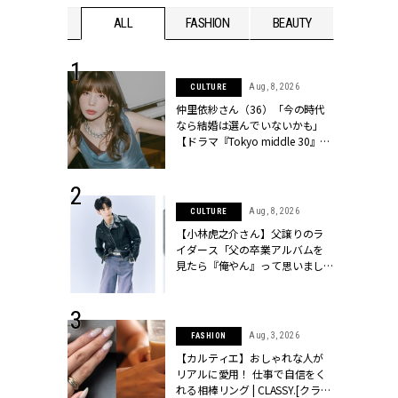
WEDDING
ALL
FASHION
BEAUTY
WEDDIN
 30, 2026
Aug, 8, 2026
CULTURE
リー】1つでも
仲里依紗さん（36）「今の時代
ポメラートの
なら結婚は選んでいないかも」
シリーズに注
【ドラマ『Tokyo middle 30』イ
ッシィ]
ンタビュー】 | CLASSY.[クラッシ
ィ]
 13, 2025
Aug, 8, 2026
CULTURE
ブランドのリ
【小林虎之介さん】父譲りのラ
0代カップルの
イダース「父の卒業アルバムを
SSY.[クラッシ
見たら『俺やん』って思いまし
た（笑）」 | CLASSY.[クラッシ
ィ]
 16, 2026
Aug, 3, 2026
FASHION
はアリ？お呼
【カルティエ】おしゃれな人が
コーデ＆マナ
リアルに愛用！ 仕事で自信をく
Y.[クラッシィ]
れる相棒リング | CLASSY.[クラッ