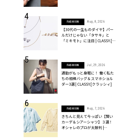
シィ]
 24, 2026
Aug, 8, 2026
FASHION
方３選】結婚
【30代の一生ものダイヤ】パー
“シンプル黒ワ
ルだけじゃない「タサキ」と
フ』で盛るのが
「ミキモト」に注目 | CLASSY.[ク
[クラッシィ]
ラッシィ]
 18, 2025
Jul, 29, 2026
FASHION
ティエ人気リ
通勤がもっと身軽に！ 働く私た
ニティetc.
ちの相棒バッグ＆スマホショル
選ぶ人増えて
ダー3選 | CLASSY.[クラッシィ]
[クラッシィ]
 27, 2026
Aug, 7, 2026
FASHION
届のプレゼン
きちんと見えて今っぽい【賢い
だけの指輪が
カーデ＆シアーシャツ】３選！
フェアを開
オシャレのプロが太鼓判 |
クラッシィ]
CLASSY.[クラッシィ]