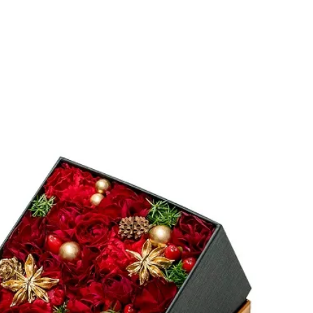
BEAUTY
Aug, 8, 2026
Jun,
BEAUTY
WEDDING
【エルメス】初の本格リップケ
【一生ものジュエ
アコレクション誕生！憧れのア
存在感が際立つ！
イテムで唇をもっと美しく |
「トゥギャザー」
CLASSY.[クラッシィ]
目 | CLASSY.[クラ
Aug, 7, 2026
Aug,
BEAUTY
WEDDING
【UV下地】酷暑に頼れる！
【結婚指輪】人気
2,000円台〜3,000円台の名品3選
ング22選｜20〜3
｜30代美容ライターが正直レビ
エピソードも | CLA
ュー | CLASSY.[クラッシィ]
ィ]
Aug, 8, 2026
Feb,
BEAUTY
WEDDING
“盛りすぎない”がトレンド！
結婚式に黒ドレス
【最旬マスカラ4選】さりげない
ばれで失敗しない
ボリュームと絶妙カラー |
ーを解説 | CLASS