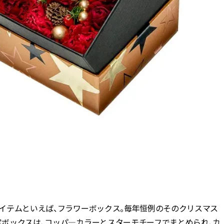
CLASSY.[クラッシィ]
Sep, 25, 2025
Mar,
BEAUTY
WEDDING
マルジェラの“レプリカ”に新作
【トレンドの巻き
も！注目度急上昇の『フレグラ
式ゲスト服の鉄板
ンス』５選 | CLASSY.[クラッシ
ンピ”は『スカー
ィ]
正解！ | CLASSY.
Aug, 5, 2026
Aug,
BEAUTY
WEDDING
忙しい毎日に「うるおいター
20万円台〜【カル
ボ」を。新【SOFINA BASIC＋】
ング４選】ラブ、トリ
のお手入れでうるおってなめら
を『マリッジ』に
かな肌を目指す | CLASSY.[クラッ
ます！ | CLASSY.
シィ]
Aug, 8, 2026
Jul,
BEAUTY
WEDDING
【シャネル】「ココ マドモアゼ
【ブルガリの婚姻
ル クラッシュ アプソリュ」の限
トも】世界に一つ
定カフェが登場！世界観に没入
作れるブライダル
番アイテムといえば、フラワーボックス。毎年恒例のそのクリスマス
できる体験型イベントが開催 |
催！ | CLASSY.[
限定ボックスは、コッパ―カラーとスターモチーフでまとめられ、カ
CLASSY.[クラッシィ]