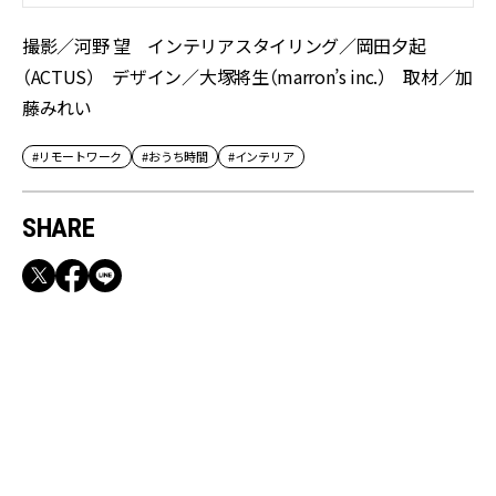
撮影／河野 望 インテリアスタイリング／岡田夕起
（ACTUS） デザイン／大塚將生（marron’s inc.） 取材／加
藤みれい
#リモートワーク
#おうち時間
#インテリア
SHARE
RECOMMEND