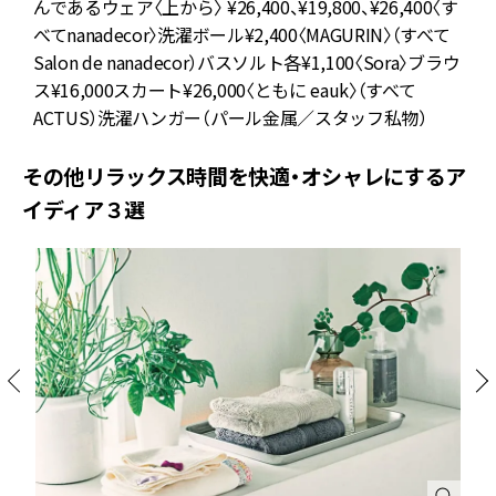
んであるウェア〈上から〉 ¥26,400、¥19,800、¥26,400〈す
¥
べてnanadecor〉洗濯ボール¥2,400〈MAGURIN〉（すべて
も
Salon de nanadecor）バスソルト各¥1,100〈Sora〉ブラウ
ス¥16,000スカート¥26,000〈ともに eauk〉（すべて
ACTUS）洗濯ハンガー（パール金属／スタッフ私物）
その他リラックス時間を快適・オシャレにするア
イディア３選