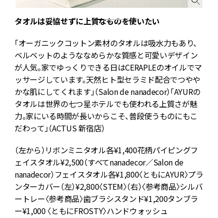
タオルは妥協せずに上質なものを使いたい
「オーガニックコットン素材のタオルは吸水力もあり、
シ
ベルベットのようななめらかな質感と可愛いデザイン
が人気。家でゆっくりできる日はCERAPLEのオイルでマ
ッサージしています。天然ヒト型セラミド配合でつやや
n
かな肌にしてくれます」（Salon de nanadecor）「AYURの
タオルは世界の七つ星ホテルでも使われる上質さが魅
ト
力。家にいる時間が長いからこそ、普段使うものにもこ
だわって」（ACTUS 新宿店）
¥
（左から）リボンミニタオル各¥1,400花柄パイピングフ
ェイスタオル¥2,500（すべてnanadecor／Salon de
nanadecor）フェイスタオル各¥1,800〈ともにAYUR〉プラ
ンターカバー（左）¥2,800〈STEM〉（右）〈参考商品〉シルバ
ートレー〈参考商品〉歯ブラシスタンド¥1,200タンブラ
ー¥1,000 〈ともにFROSTY〉ハンドウォッシュ