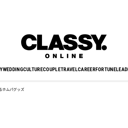
Y
WEDDING
CULTURE
COUPLE
TRAVEL
CAREER
FORTUNE
LEAD
るホムパグッズ