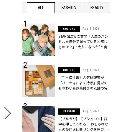
WEDDING
ALL
FASHION
BEAUTY
WEDDIN
 16, 2026
Aug, 5, 2026
CULTURE
はアリ？お呼
STARGLOWに質問「人生のハン
コーデ＆マナ
ドルを自分で握っていると感じ
Y.[クラッシィ]
るのは？」“大️人になった”と実
感する瞬間【3rdシングル
『Drivin' My Life』発売】 |
CLASSY.[クラッシィ]
 13, 2025
Aug, 1, 2026
CULTURE
ブランドのリ
【手土産４選】人気料理家が
0代カップルの
「パーティによく持参」見栄え
SSY.[クラッシ
も味わいもお墨付きの老舗の名
物とは？ | CLASSY.[クラッシィ]
 30, 2026
Aug, 5, 2026
FASHION
リー】1つでも
【ブルガリ】【ブシュロン】背
ポメラートの
中を押してくれる！ おしゃれな
シリーズに注
人の愛用お仕事リングを拝見 |