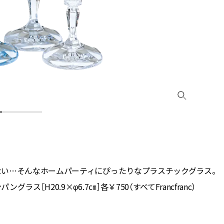
ラッシィ]
目 | CLASSY.[クラ
Aug, 5, 2026
Dec,
BEAUTY
WEDDING
忙しい毎日に「うるおいター
【結婚式のお呼ば
ボ」を。新【SOFINA BASIC＋】
事情】アンテプリマ、
のお手入れでうるおってなめら
「小さくても収納
かな肌を目指す | CLASSY.[クラッ
件！ | CLASSY.[
シィ]
Jul, 13, 2026
May,
BEAUTY
WEDDING
朝の“寝ぐせ直し”はもういらな
【カルティエ、ブ
い！夜に仕込む「ヘアケア家
ーメ】おしゃれな
電」3選 | CLASSY.[クラッシィ]
約指輪＆結婚指輪を
CLASSY.[クラッシ
ない…そんなホームパーティにぴったりなプラスチックグラス。
Aug, 4, 2026
Mar,
BEAUTY
WEDDING
［H20.9×φ6.7㎝］各￥750（すべてFrancfranc）
【猛暑ダメージ】はまずリセッ
【ティファニー】
ト！30代の夏枯れ肌を救う「先
び目”モチーフの
回りエイジングケア」美容液3選
本命 | CLASSY.[
| CLASSY.[クラッシィ]