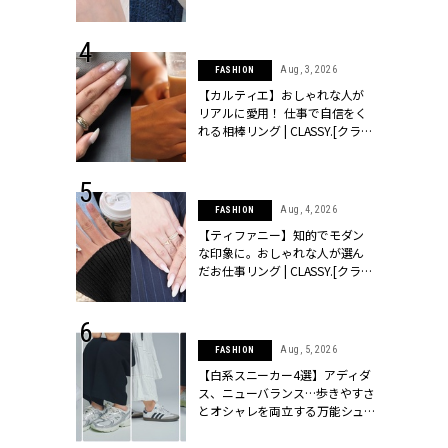
ッシィ]
CLASSY.[クラッシィ]
 24, 2025
Aug, 3, 2026
FASHION
れバッグ最新
【カルティエ】おしゃれな人が
プラダetc.
リアルに愛用！ 仕事で自信をく
力あり」が条
れる相棒リング | CLASSY.[クラッ
クラッシィ]
シィ]
 20, 2026
Aug, 4, 2026
FASHION
シュロン、ショ
【ティファニー】知的でモダン
人が選んだ婚
な印象に。おしゃれな人が選ん
Ceramic Grill Plate
公開 |
だお仕事リング | CLASSY.[クラッ
室内で焼肉パーティもOK！進化形ホットプレート
ィ]
シィ]
テーブルのメインに飾るのに相応しいオシャレなデザイン。遠
 28, 2026
Aug, 5, 2026
FASHION
も少なく、片づけも楽ちん。「テーブルグリル ピュア」グリルプレート［
結婚指輪は“結
【白系スニーカー4選】アディダ
最愛リングが大
ス、ニューバランス…歩きやすさ
￥20,000（PRINCESS／コレド）
クラッシィ]
とオシャレを両立する万能シュ
ーズ | CLASSY.[クラッシィ]