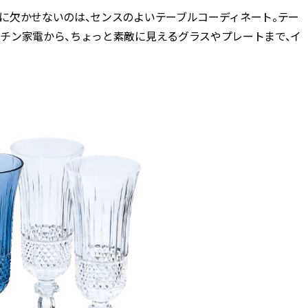
に欠かせないのは、センスのよいテーブルコーディネート。テー
BEAUTY
チン家電から、ちょっと素敵に見えるグラスやプレートまで、イ
Aug, 5, 2026
Feb,
BEAUTY
WEDDING
ユニクロ名品も！日焼け対策ガ
結婚式に黒ドレス
チ勢の「ないと無理」なアイテ
ばれで失敗しない
ムハック7選 | CLASSY.[クラッシ
ーを解説 | CLASS
ィ]
Aug, 6, 2026
Aug,
BEAUTY
WEDDING
【ヘアアクセ6選】手抜きに見え
【結婚指輪】人気
ない！アラサーのまとめ髪が垢
ング22選｜20〜3
抜ける「即戦力アクセ」たち |
エピソードも | CLA
CLASSY.[クラッシィ]
ィ]
Nov, 17, 2025
Jun,
BEAUTY
WEDDING
【落ちない名品リップ10選】塗
【一生ものジュエ
り直しできない・皮むけしやす
存在感が際立つ！
いetc.悩みをクリア | CLASSY.[ク
「トゥギャザー」