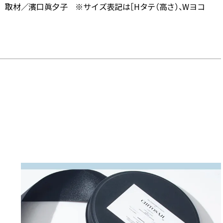
 取材／濱口眞夕子 ※サイズ表記は［Hタテ（高さ）、Wヨコ