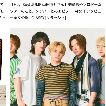
せて
【Hey! Sɑy! JUMP 山田涼介さん】恋愛観やソロドーム
『し
ツアーのこと、メンバーとのエピソードetc.インタビュ
SY.
ー全文公開 | CLASSY.[クラッシィ]