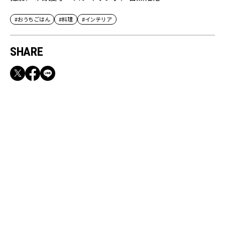
#おうちごはん
#料理
#インテリア
SHARE
RECOMMEND
【CLASSY.お仕事名品】収納力のある優秀バッ
グ&スマホショルダー3選