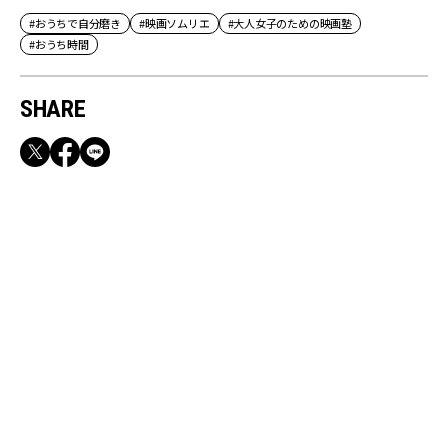
#おうちで自分磨き
#映画ソムリエ
#大人女子のための映画塾
#おうち時間
SHARE
RECOMMEND
満員電車も外回りも快適！身軽になれるバッグ
＆スマホショルダー3選