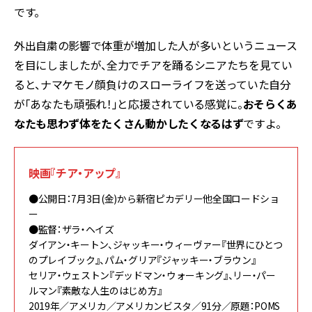
です。
外出自粛の影響で体重が増加した人が多いというニュース
を目にしましたが、全力でチアを踊るシニアたちを見てい
ると、ナマケモノ顔負けのスローライフを送っていた自分
が「あなたも頑張れ！」と応援されている感覚に。
おそらくあ
なたも思わず体をたくさん動かしたくなるはず
ですよ。
映画『チア・アップ』
●公開日：7月3日(金)から新宿ピカデリー他全国ロードショ
ー
●監督：ザラ・ヘイズ
ダイアン・キートン、ジャッキー・ウィーヴァー『世界にひとつ
のプレイブック』、パム・グリア『ジャッキー・ブラウン』
セリア・ウェストン『デッドマン・ウォーキング』、リー・パー
ルマン『素敵な人生のはじめ方』
2019年／アメリカ／アメリカンビスタ／91分／原題：POMS