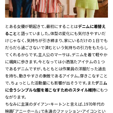
とある女優が朝起きて、最初にすることは
デニムに着替え
ること
と語っていました。体型の変化にも気付きやすいだ
けじゃなく、気持ちが引き締まり、家にいるだけの１日でも
だらだら過ごさないで済むという気持ちの引力をもたらし
てくれるからです。主人公のマーサは、デニムを着て軽やか
に颯爽に歩きます。今となっては小洒落たアイテムの１つ
であるデニムですが、もともとは作業員の洋服だった過去
を持ち、動きやすさの象徴であるアイテム。穿きこなすこと
で、ちょっとした活動量にも影響が出そうです。また
デニム
に合うシンプルな服を着こなすためのスタイル維持
にもつ
ながります。
ちなみに主演のダイアン・キートンと言えば、1970年代の
映画「アニーホール」で永遠のファッション・アイコンとい