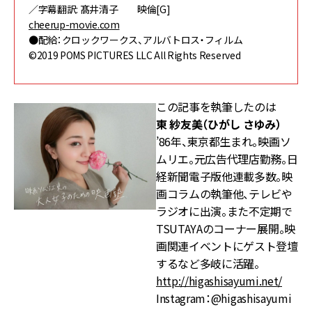
／字幕翻訳: 髙井清子 映倫[G]
cheerup-movie.com
●配給：クロックワークス、アルバトロス・フィルム
©️2019 POMS PICTURES LLC All Rights Reserved
この記事を執筆したのは
東 紗友美（ひがし さゆみ）
’86年、東京都生まれ。映画ソ
ムリエ。元広告代理店勤務。日
経新聞電子版他連載多数。映
画コラムの執筆他、テレビや
ラジオに出演。また不定期で
TSUTAYAのコーナー展開。映
画関連イベントにゲスト登壇
するなど多岐に活躍。
http://higashisayumi.net/
Instagram：@higashisayumi