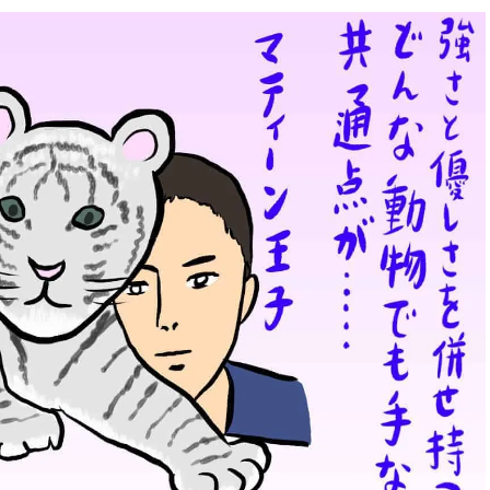
ィ]
Aug, 8, 2026
Mar,
BEAUTY
WEDDING
【シャネル】「ココ マドモアゼ
【トレンドの巻き
ル クラッシュ アプソリュ」の限
式ゲスト服の鉄板
定カフェが登場！世界観に没入
ンピ”は『スカー
できる体験型イベントが開催 |
正解！ | CLASSY.
CLASSY.[クラッシィ]
Aug, 5, 2026
Dec,
BEAUTY
WEDDING
忙しい毎日に「うるおいター
【結婚式お呼ばれ
ボ」を。新【SOFINA BASIC＋】
染む！上品で実用
のお手入れでうるおってなめら
ッグ」6選【アン
かな肌を目指す | CLASSY.[クラッ
イラー他】 | CLAS
シィ]
ィ]
Aug, 7, 2026
Apr,
BEAUTY
WEDDING
冷房・紫外線etc...「夏の隠れ乾
【ブルガリ】プロ
燥」を防ぐ【ベタつかない名品
れたのは、リング
クリーム】3選＜30代のベストコ
ックレスだった！【C
スメ＞ | CLASSY.[クラッシィ]
のブライダルリング物
CLASSY.[クラッシ