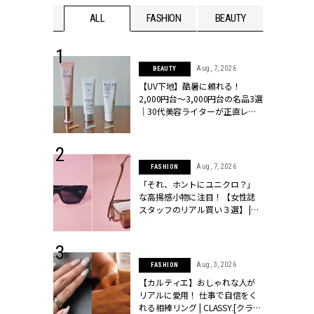
WEDDING
ALL
FASHION
BEAUTY
WEDDIN
 13, 2025
Aug, 7, 2026
BEAUTY
ブランドのリ
【UV下地】酷暑に頼れる！
0代カップルの
2,000円台〜3,000円台の名品3選
SSY.[クラッシ
｜30代美容ライターが正直レビ
ュー | CLASSY.[クラッシィ]
 30, 2026
Aug, 7, 2026
FASHION
リー】1つでも
「それ、ホントにユニクロ？」
ポメラートの
な高揚感小物に注目！【女性誌
シリーズに注
スタッフのリアル買い３選】 |
ッシィ]
CLASSY.[クラッシィ]
 16, 2026
Aug, 3, 2026
FASHION
はアリ？お呼
【カルティエ】おしゃれな人が
コーデ＆マナ
リアルに愛用！ 仕事で自信をく
Y.[クラッシィ]
れる相棒リング | CLASSY.[クラッ