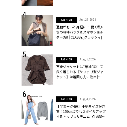
シィ]
 24, 2026
Jul, 29, 2026
FASHION
方３選】結婚
通勤がもっと身軽に！ 働く私た
“シンプル黒ワ
ちの相棒バッグ＆スマホショル
フ』で盛るのが
ダー3選 | CLASSY.[クラッシィ]
[クラッシィ]
 9, 2025
Aug, 6, 2026
FASHION
】ドレスに馴
万能ジャケットは“半袖”説！品
的な「サブバ
良く着られる【サファリ型ジャ
テプリマ、フェ
ケット】は着回し力に注目 |
SY.[クラッシ
CLASSY.[クラッシィ]
 14, 2026
Aug, 3, 2026
FASHION
ポーズで贈ら
【ヤヌーク4選】小柄サイズが充
じゃなくてネ
実！150㎝台でもスタイルアップ
LASSY.世代
するトップス＆デニム | CLASSY.
語 #15】 |
[クラッシィ]
ィ]