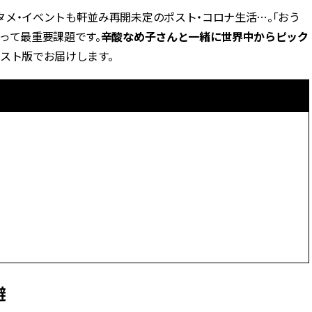
メ・イベントも軒並み再開未定のポスト・コロナ生活…。「おう
BEAUTY
って最重要課題です。
辛酸なめ子さんと一緒に世界中からピック
スト版でお届けします。
Aug, 7, 2026
Aug,
BEAUTY
WEDDING
【UV下地】酷暑に頼れる！
【結婚指輪】人気
2,000円台〜3,000円台の名品3選
ング22選｜20〜3
｜30代美容ライターが正直レビ
エピソードも | CLA
ュー | CLASSY.[クラッシィ]
ィ]
Aug, 6, 2026
Jun,
BEAUTY
WEDDING
【ヘアアクセ6選】手抜きに見え
【一生ものジュエ
ない！アラサーのまとめ髪が垢
存在感が際立つ！
抜ける「即戦力アクセ」たち |
「トゥギャザー」
CLASSY.[クラッシィ]
目 | CLASSY.[クラ
Sep, 25, 2025
Feb,
BEAUTY
WEDDING
マルジェラの“レプリカ”に新作
結婚式に黒ドレス
避
も！注目度急上昇の『フレグラ
ばれで失敗しない
ンス』５選 | CLASSY.[クラッシ
ーを解説 | CLASS