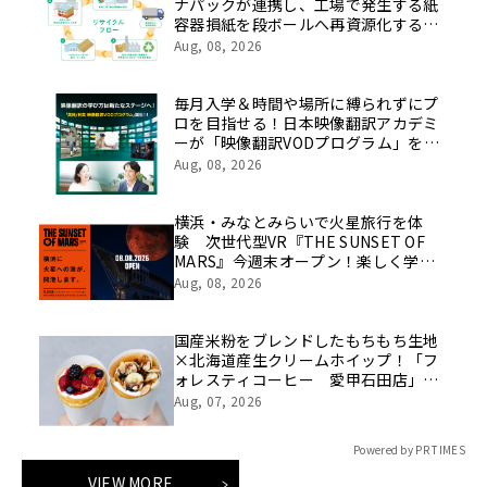
ナパックが連携し、工場で発生する紙
容器損紙を段ボールへ再資源化する実
証を開始
Aug, 08, 2026
毎月入学＆時間や場所に縛られずにプ
ロを目指せる！日本映像翻訳アカデミ
ーが「映像翻訳VODプログラム」を
2026年10月より開講！
Aug, 08, 2026
横浜・みなとみらいで火星旅行を体
験 次世代型VR『THE SUNSET OF
MARS』今週末オープン！楽しく学べ
るパネル展やワークショップなど関連
Aug, 08, 2026
イベントも
国産米粉をブレンドしたもちもち生地
×北海道産生クリームホイップ！「フ
ォレスティコーヒー 愛甲石田店」に
て、８月１７日（月）からクレープ販
Aug, 07, 2026
売を開始
Powered by PR TIMES
VIEW MORE