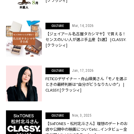
[クラッシィ]
Mar, 14, 2026
CULTURE
【ジェイアール名古屋タカシマヤ】で買える！
センスのいい人が選ぶ手土産【5選】 | CLASSY.
[クラッシィ]
Jan, 17, 2026
CULTURE
FETICOデザイナー・舟山瑛美さん「モノを選ぶ
ときの最終判断は“自分がどうなりたいか”」 |
CLASSY.[クラッシィ]
Nov, 3, 2025
CULTURE
【SixTONES・松村北斗さん】理想のデートのお
店や公開中の映画についてetc...インタビュー全