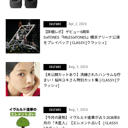
Apr, 2, 2026
CULTURE
【詳細レポ】デビュー6周年
SixTONES『MILESixTONES』横浜アリーナ公演
をプレイバック | CLASSY.[クラッシィ]
Aug, 3, 2026
CULTURE
【未公開カットあり】洗練されたハンサムな佇
まい！桜井ユキさん特別カット集 | CLASSY.[ク
ラッシィ]
Aug, 1, 2026
CULTURE
【今月の運勢】イヴルルド遙華が占う2026年8
月の「木星人」【エレメント占い】 | CLASSY.