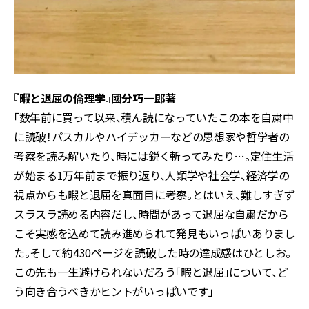
『暇と退屈の倫理学』國分巧一郎著
「数年前に買って以来、積ん読になっていたこの本を自粛中
に読破！パスカルやハイデッカーなどの思想家や哲学者の
考察を読み解いたり、時には鋭く斬ってみたり…。定住生活
が始まる1万年前まで振り返り、人類学や社会学、経済学の
視点からも暇と退屈を真面目に考察。とはいえ、難しすぎず
スラスラ読める内容だし、時間があって退屈な自粛だから
こそ実感を込めて読み進められて発見もいっぱいありまし
た。そして約430ページを読破した時の達成感はひとしお。
この先も一生避けられないだろう「暇と退屈」について、ど
う向き合うべきかヒントがいっぱいです」