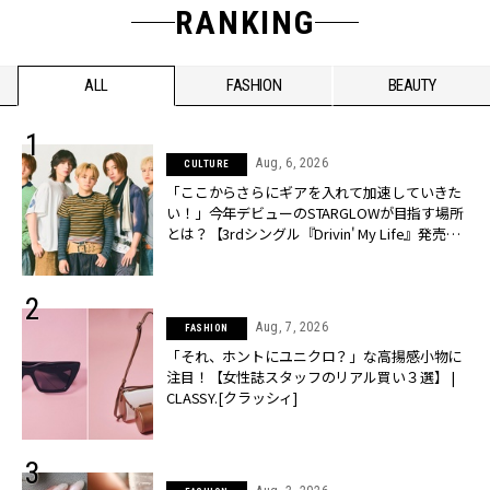
RANKING
ALL
FASHION
BEAUTY
Aug, 6, 2026
CULTURE
「ここからさらにギアを入れて加速していきた
い！」今年デビューのSTARGLOWが目指す場所
とは？【3rdシングル『Drivin' My Life』発売】 |
CLASSY.[クラッシィ]
Aug, 7, 2026
FASHION
「それ、ホントにユニクロ？」な高揚感小物に
注目！【女性誌スタッフのリアル買い３選】 |
CLASSY.[クラッシィ]