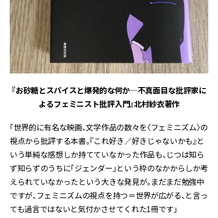
『お砂糖とスパイスと爆発的な何か—不真面目な批評家に
よるフェミニスト批評入門』北村紗衣著作
「世界的に有名な映画、文学作品の数々を〈フェミニズム〉の
視点から批評する本書。『これ好き／好きじゃないかも』と
いう単純な感想しか持てていなかった作品も、じつは知ら
ず知らずのうちに「ジェンダー」という枠のなかからしか考
えられていなかったという大きな発見が。まだまだ勉強中
ですが、フェミニズムの視点を持つ＝世界が広がる、と言っ
ても過言ではないと気付かさせてくれた1冊です」