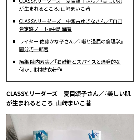
CLASSY.リーダーズ 夏目頌子さん／『美しい肌
が生まれるところ』山﨑まいこ著
CLASSY.リーダーズ 中瀬古ゆきなさん／『自己
肯定感ノート』中島 輝著
ライター 佐藤かな子さん／『暇と退屈の倫理学』
國分巧一郎著
編集 陣内素実／『お砂糖とスパイスと爆発的な
何か 』北村紗衣著作
CLASSY.リーダーズ 夏目頌子さん／『美しい肌
が生まれるところ』山﨑まいこ著