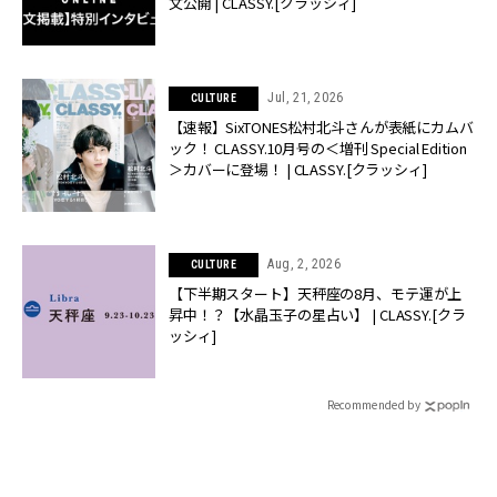
文公開 | CLASSY.[クラッシィ]
Jul, 21, 2026
CULTURE
【速報】SixTONES松村北斗さんが表紙にカムバ
ック！ CLASSY.10月号の＜増刊 Special Edition
＞カバーに登場！ | CLASSY.[クラッシィ]
Aug, 2, 2026
CULTURE
【下半期スタート】天秤座の8月、モテ運が上
昇中！？【水晶玉子の星占い】 | CLASSY.[クラ
ッシィ]
Recommended by