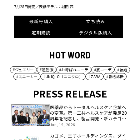
7月28日発売／
表紙モデル：堀田 茜
最新号購入
立ち読み
定期購読
デジタル版購入
HOT WORD
#ジュエリー
#通勤服
#お呼ばれコーデ
#旅コーデ
#結婚
#スニーカー
#UNIQLO（ユニクロ）
#ZARA
#骨格診断
PRESS RELEASE
医薬品からトータルヘルスケア企業へ
の変革。第一三共ヘルスケアが発足20
周年を記念し、製品開発・新カテゴリ
挑戦の舞台や旧社統合時のエピソード
Jun, 19, 2026
を社員の想いとともに振り返る特別映
像を公開！
カゴメ、王子ホールディングス、ダイ