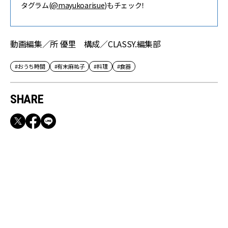
タグラム(
@mayukoarisue
)もチェック！
動画編集／所 優里 構成／CLASSY.編集部
#おうち時間
#有末麻祐子
#料理
#食器
SHARE
RECOMMEND