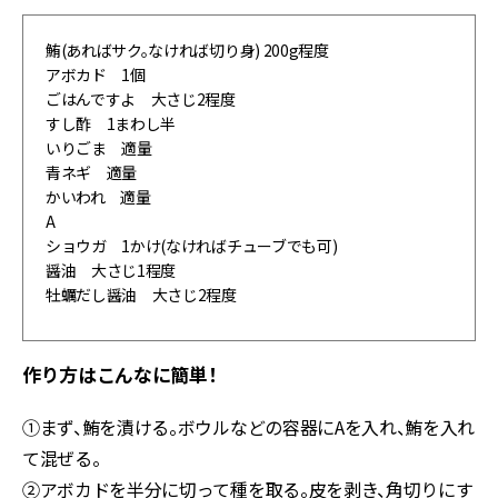
鮪(あればサク。なければ切り身) 200g程度
アボカド 1個
ごはんですよ 大さじ2程度
すし酢 1まわし半
いりごま 適量
青ネギ 適量
かいわれ 適量
A
ショウガ 1かけ(なければチューブでも可)
醤油 大さじ1程度
牡蠣だし醤油 大さじ2程度
作り方はこんなに簡単！
①まず、鮪を漬ける。ボウルなどの容器にAを入れ、鮪を入れ
て混ぜる。
②アボカドを半分に切って種を取る。皮を剥き、角切りにす