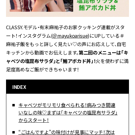
CLASSY.モデル・有末麻祐子のお家クッキング連載がスタ
ート！インスタグラム(
＠mayukoarisue
)にUPしている＃
麻祐子飯をもっと詳しく見たい♡の声にお応えして、自宅
キッチンから動画でお伝えします。
第二回のメニューは「キ
ャベツの塩昆布サラダ」と「鮪アボカド丼」！
火を使わずに満
足度高めなご飯ができちゃいます！
INDEX
キャベツがモリモリ食べられる！病みつき間違
いなしの味♡まずは「キャベツの塩昆布サラダ」
からスタート！
“ごはんですよ”の味付けが見事にマッチ！次は