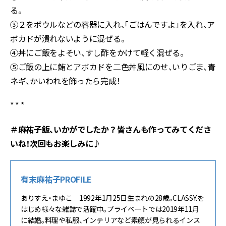
る。
③２をボウルなどの容器に入れ、「ごはんですよ」を入れ、ア
ボカドが潰れないように混ぜる。
④丼にご飯をよそい、すし酢をかけて軽く混ぜる。
⑤ご飯の上に鮪とアボカドを二色丼風にのせ、いりごま、青
ネギ、かいわれを飾ったら完成！
* * *
＃麻祐子飯、いかがでしたか？皆さんも作ってみてくださ
いね！次回もお楽しみに♪
有末麻祐子PROFILE
ありすえ・まゆこ 1992年1月25日生まれの28歳。CLASSY.を
はじめ様々な雑誌で活躍中。プライベートでは2019年11月
に結婚。料理や私服、インテリアなど素顔が見られるインス