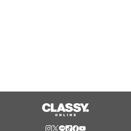
ジャングリア沖縄 ゲストの多様な旅
スタイルに応えたチケットラインアッ
プ拡充 余すことなく魅力を堪能する
「ロイヤルチケット」新登場
Aug, 06, 2026
RUELLE、女性誌メディア『arweb』
にてアクティブウェア6型が掲載
Aug, 06, 2026