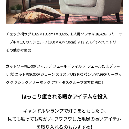
チェック柄ラグ（185×185cm）￥3,695、１人用ソファ￥18,426、フリーテ
ーブル￥13,797、シェルフ（100×40×90cm）￥13,797／すべてニトリ
その他参考商品
カットソー¥6,500（フィル デ フェール／フィル デ フェールたまプラー
ザ店）ニット¥39,000（ジェーン スミス／UTS PR）パンツ¥7,990（リーボッ
ク クラシック／リーボック アディダスグループお客様窓口）
ほっこり癒される暖かアイテムを投入
キャンドルやランプで灯りをともしたり、
見ても触っても暖かい、フワフワした毛足の長いアイテム
を取り入れるのもおすすめ！