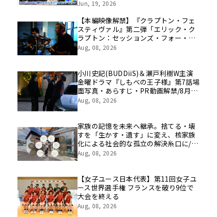
挑戦の舞台や旧社統合時のエピソード
Jun, 19, 2026
を社員の想いとともに振り返る特別映
像を公開！
【本編映像解禁】『クラプトン・フェ
スティヴァル』第二弾「エリック・ク
ラプトン：セッションズ・フォー・ロ
バート・ジョンソン2004」8/21（金）
Aug, 08, 2026
公開まであと２週！
小川史記(BUDDiiS)＆瀬戸利樹W主演
金曜ドラマ『しもべの王子様』第7話場
面写真・あらすじ・PR動画解禁/8月14
日(金)よる11時～放送
Aug, 08, 2026
家族の記憶を未来へ継承。捨てる・壊
すを「生かす・遺す」に変え、核家族
化による社会的な孤立の解決糸口に/家
族の思い出をVRで保存する「ハウスト
Aug, 08, 2026
ーリー」サービス開始
【女子ユース日本代表】第11回女子ユ
ース世界選手権 フランスを破り9位で
大会を終える
Aug, 08, 2026