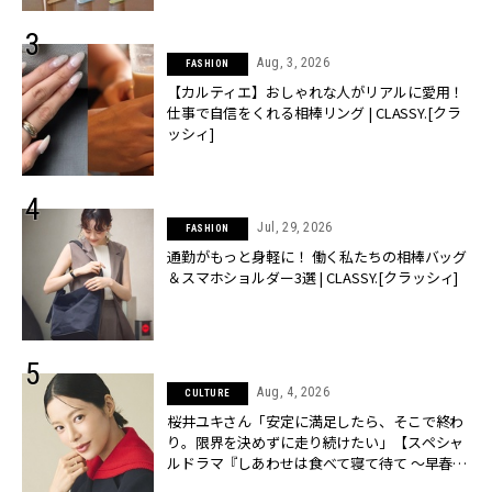
Aug, 3, 2026
FASHION
【カルティエ】おしゃれな人がリアルに愛用！
仕事で自信をくれる相棒リング | CLASSY.[クラ
ッシィ]
Jul, 29, 2026
FASHION
通勤がもっと身軽に！ 働く私たちの相棒バッグ
＆スマホショルダー3選 | CLASSY.[クラッシィ]
Aug, 4, 2026
CULTURE
桜井ユキさん「安定に満足したら、そこで終わ
り。限界を決めずに走り続けたい」【スペシャ
ルドラマ『しあわせは食べて寝て待て ～早春の
養生編～』】 | CLASSY.[クラッシィ]