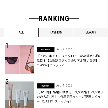
RANKING
ALL
FASHION
BEAUTY
Aug, 7, 2026
FASHION
「それ、ホントにユニクロ？」な高揚感小物に
注目！【女性誌スタッフのリアル買い３選】 |
CLASSY.[クラッシィ]
Aug, 7, 2026
BEAUTY
【UV下地】酷暑に頼れる！ 2,000円台〜3,000円
台の名品3選｜30代美容ライターが正直レビュ
ー | CLASSY.[クラッシィ]