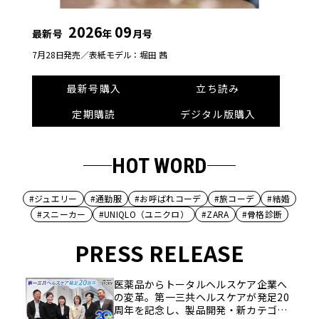
2026
09
最新号
年
月号
7月28日発売／
表紙モデル：堀田 茜
最新号購入
立ち読み
定期購読
デジタル版購入
HOT WORD
#ジュエリー
#通勤服
#お呼ばれコーデ
#旅コーデ
#結婚
#スニーカー
#UNIQLO（ユニクロ）
#ZARA
#骨格診断
PRESS RELEASE
医薬品からトータルヘルスケア企業へ
の変革。第一三共ヘルスケアが発足20
周年を記念し、製品開発・新カテゴリ