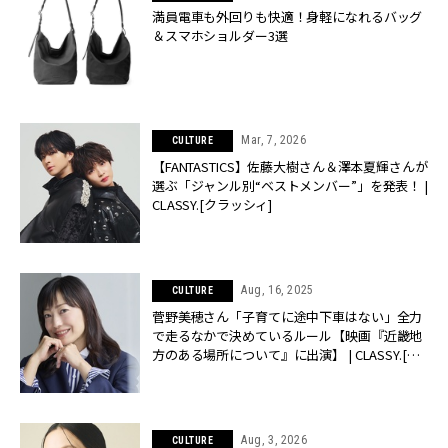
満員電車も外回りも快適！身軽になれるバッグ
＆スマホショルダー3選
Mar, 7, 2026
CULTURE
【FANTASTICS】佐藤大樹さん＆澤本夏輝さんが
選ぶ「ジャンル別“ベストメンバー”」を発表！ |
CLASSY.[クラッシィ]
Aug, 16, 2025
CULTURE
菅野美穂さん「子育てに途中下車はない」全力
で走るなかで決めているルール【映画『近畿地
方のある場所について』に出演】 | CLASSY.[ク
ラッシィ]
Aug, 3, 2026
CULTURE