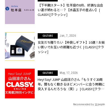
【下半期スタート】牡羊座の8月、好調な出会
い運が終わると…？【水晶玉子の星占い】 |
CLASSY.[クラッシィ]
Jan, 7, 2026
CULTURE
女友だち贈りたい【仲良しギフト】10選！お揃
い買いでお互いの距離も近づく | CLASSY.[クラ
ッシィ]
May, 17, 2026
CULTURE
Hey! Sɑy! JUMP 山田涼介さん「もうすぐ20周
年。間もなく飽きるほどメンバーに会う時期に
突入するんだろうな（笑）」 | CLASSY.[クラッ
シィ]
Recommended by