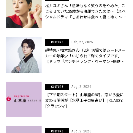
桜井ユキさん「意味もなく笑うのをやめた」こ
じらせていた25歳から脱却できたのは…【スペ
シャルドラマ『しあわせは食べて寝て待て ～早
春の養生編～』】 | CLASSY.[クラッシィ]
Feb, 27, 2026
CULTURE
超特急・柏木悠さん（20）現場ではムードメー
カーの最年少「いじられて輝くタイプです」
【ドラマ『パンチドランク・ウーマン −脱獄ま
であと××日−』出演中】
Aug, 2, 2026
CULTURE
【下半期スタート】山羊座の8月、恋から愛に
変わる関係が【水晶玉子の星占い】 | CLASSY.
[クラッシィ]
Aug, 2, 2026
CULTURE