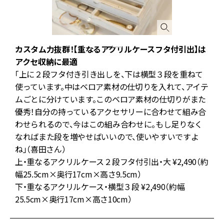
カスタム力抜群！【重なるアクリルケースフタ付引出】は
アクセ収納に最適
「上に２段フタ付き引き出しを、下は横型３段を重ねて
拭
使っています。中はベロア素材の仕切りを入れて、アイテ
ス
ムごとに分けています。このベロア素材の仕切りがまた
い
優秀！自分の持っているアクセサリーに合わせて組み合
わせられるので、今はこの組み合わせに。もし足りなく
なればまた段を増やせばいいので、使いやすいですよ
っ
ね」（喜田さん）
上・重なるアクリルケース２段フタ付引出・大 ¥2,490（約
幅25.5cm×奥行17cm×高さ9.5cm）
下・重なるアクリルケース・横型３段 ¥2,490（約幅
25.5cm×奥行17cm×高さ10cm）