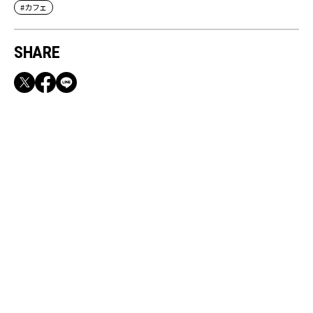
#カフェ
SHARE
RECOMMEND
満員電車も外回りも快適！身軽になれるバッグ
＆スマホショルダー3選