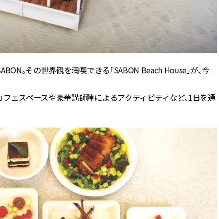
できる体験型イベントが開催 |
ィ]
CLASSY.[クラッシィ]
Aug, 6, 2026
Mar,
BEAUTY
WEDDING
【ヘアアクセ6選】手抜きに見え
【トレンドの巻き
ない！アラサーのまとめ髪が垢
式ゲスト服の鉄板
抜ける「即戦力アクセ」たち |
ンピ”は『スカー
。その世界観を満喫できる「SABON Beach House」が、今
CLASSY.[クラッシィ]
正解！ | CLASSY.
カフェスペースや豪華講師陣によるアクティビティなど、1日を通
Aug, 5, 2026
Dec,
BEAUTY
WEDDING
忙しい毎日に「うるおいター
【結婚式お呼ばれ
ボ」を。新【SOFINA BASIC＋】
染む！上品で実用
のお手入れでうるおってなめら
ッグ」6選【アン
かな肌を目指す | CLASSY.[クラッ
イラー他】 | CLAS
シィ]
ィ]
Aug, 8, 2026
Aug,
BEAUTY
WEDDING
“盛りすぎない”がトレンド！
20万円台〜【カル
【最旬マスカラ4選】さりげない
ング４選】ラブ、トリ
ボリュームと絶妙カラー |
を『マリッジ』に
CLASSY.[クラッシィ]
ます！ | CLASSY.