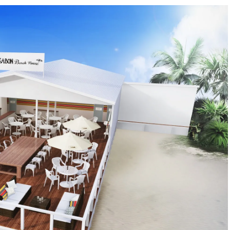
BEAUTY
Aug, 7, 2026
Jun,
BEAUTY
WEDDING
【UV下地】酷暑に頼れる！
【一生ものジュエ
2,000円台〜3,000円台の名品3選
存在感が際立つ！
｜30代美容ライターが正直レビ
「トゥギャザー」
ュー | CLASSY.[クラッシィ]
目 | CLASSY.[クラ
Sep, 25, 2025
Feb,
BEAUTY
WEDDING
マルジェラの“レプリカ”に新作
結婚式に黒ドレス
も！注目度急上昇の『フレグラ
ばれで失敗しない
ンス』５選 | CLASSY.[クラッシ
ーを解説 | CLASS
ィ]
Aug, 8, 2026
Aug,
BEAUTY
WEDDING
【シャネル】「ココ マドモアゼ
【結婚指輪】人気
ル クラッシュ アプソリュ」の限
ング22選｜20〜3
定カフェが登場！世界観に没入
エピソードも | CLA