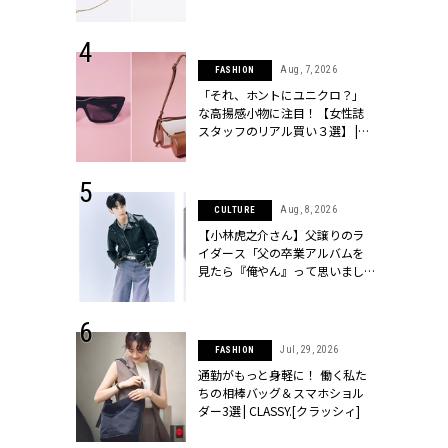
ラッシィ]
 24, 2026
Aug, 7, 2026
FASHION
方３選】結婚
「それ、ホントにユニクロ？」
“シンプル黒ワ
な高揚感小物に注目！【女性誌
フ』で盛るのが
スタッフのリアル買い３選】 |
[クラッシィ]
CLASSY.[クラッシィ]
 9, 2025
Aug, 8, 2026
CULTURE
】ドレスに馴
【小林虎之介さん】父譲りのラ
的な「サブバ
イダース「父の卒業アルバムを
テプリマ、フェ
見たら『俺やん』って思いまし
SY.[クラッシ
た（笑）」 | CLASSY.[クラッシ
ィ]
 18, 2025
Jul, 29, 2026
FASHION
ティエ人気リ
通勤がもっと身軽に！ 働く私た
ニティetc.
ちの相棒バッグ＆スマホショル
選ぶ人増えて
ダー3選 | CLASSY.[クラッシィ]
[クラッシィ]