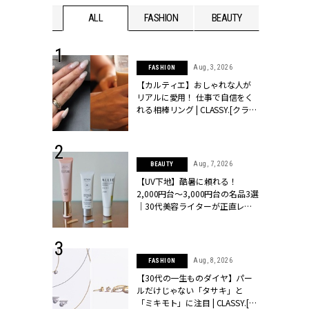
WEDDING
ALL
FASHION
BEAUTY
WEDDIN
 30, 2026
Aug, 3, 2026
FASHION
リー】1つでも
【カルティエ】おしゃれな人が
ポメラートの
リアルに愛用！ 仕事で自信をく
シリーズに注
れる相棒リング | CLASSY.[クラッ
ッシィ]
シィ]
 16, 2026
Aug, 7, 2026
BEAUTY
はアリ？お呼
【UV下地】酷暑に頼れる！
コーデ＆マナ
2,000円台〜3,000円台の名品3選
Y.[クラッシィ]
｜30代美容ライターが正直レビ
ュー | CLASSY.[クラッシィ]
 13, 2025
Aug, 8, 2026
FASHION
ブランドのリ
【30代の一生ものダイヤ】パー
0代カップルの
ルだけじゃない「タサキ」と
SSY.[クラッシ
「ミキモト」に注目 | CLASSY.[ク