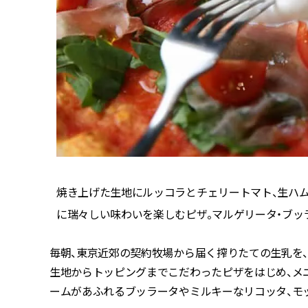
のブリッ
焼き上げた生地にルッコラとチェリートマト、生ハ
に瑞々しい味わいを楽しむピザ。マルゲリータ・ブッラー
毎朝、東京近郊の契約牧場から届く搾りたての生乳を
生地からトッピングまでこだわったピザをはじめ、メ
ームがあふれるブッラータやミルキーなリコッタ、モ