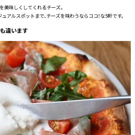
を美味しくしてくれるチーズ。
BEAUTY
ュアルスポットまで、チーズを味わうならココ！な5軒です。
味も違います
Aug, 7, 2026
Feb,
BEAUTY
WEDDING
【UV下地】酷暑に頼れる！
結婚式に黒ドレス
2,000円台〜3,000円台の名品3選
ばれで失敗しない
｜30代美容ライターが正直レビ
ーを解説 | CLASS
ュー | CLASSY.[クラッシィ]
Aug, 6, 2026
Aug,
BEAUTY
WEDDING
【ヘアアクセ6選】手抜きに見え
【結婚指輪】人気
ない！アラサーのまとめ髪が垢
ング22選｜20〜3
抜ける「即戦力アクセ」たち |
エピソードも | CLA
CLASSY.[クラッシィ]
ィ]
Aug, 7, 2026
Mar,
BEAUTY
WEDDING
冷房・紫外線etc...「夏の隠れ乾
【トレンドの巻き
燥」を防ぐ【ベタつかない名品
式ゲスト服の鉄板
クリーム】3選＜30代のベストコ
ンピ”は『スカー