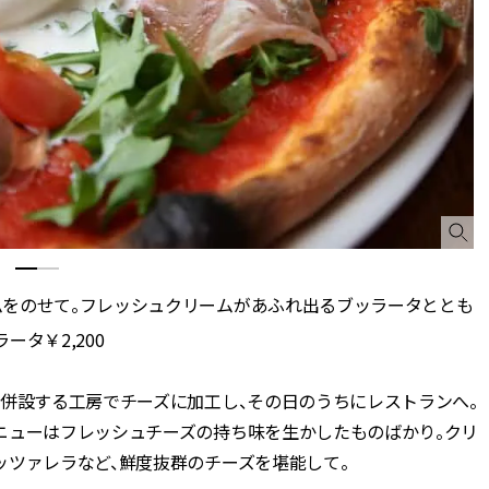
スメ＞ | CLASSY.[クラッシィ]
正解！ | CLASSY.
Aug, 5, 2026
Jun,
BEAUTY
WEDDING
忙しい毎日に「うるおいター
【一生ものジュエ
ボ」を。新【SOFINA BASIC＋】
存在感が際立つ！
のお手入れでうるおってなめら
「トゥギャザー」
かな肌を目指す | CLASSY.[クラッ
目 | CLASSY.[クラ
シィ]
Aug, 8, 2026
Aug,
BEAUTY
WEDDING
【シャネル】「ココ マドモアゼ
20万円台〜【カル
ル クラッシュ アプソリュ」の限
ング４選】ラブ、トリ
定カフェが登場！世界観に没入
を『マリッジ』に
ムをのせて。フレッシュクリームがあふれ出るブッラータととも
できる体験型イベントが開催 |
ます！ | CLASSY.
CLASSY.[クラッシィ]
タ￥2,200
Nov, 17, 2025
Nov,
BEAUTY
WEDDING
、併設する工房でチーズに加工し、その日のうちにレストランへ。
【落ちない名品リップ10選】塗
【結婚式のお呼ば
ニューはフレッシュチーズの持ち味を生かしたものばかり。クリ
り直しできない・皮むけしやす
りとカブらない「
いetc.悩みをクリア | CLASSY.[ク
ルエット」が正解！ | 
ッツァレラなど、鮮度抜群のチーズを堪能して。
ラッシィ]
ラッシィ]