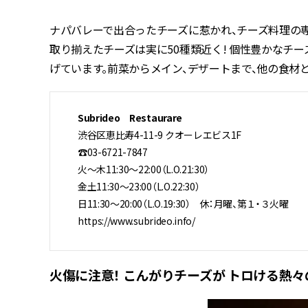
ナパバレーで出合ったチーズに惹かれ、チーズ料理の
取り揃えたチーズは実に50種類近く! 個性豊かなチ
げています。前菜からメイン、デザートまで、他の食材
Subrideo Restaurare
渋谷区恵比寿4-11-9 クオーレエビス1F
☎03-6721-7847
火～木11:30～22:00（L.O.21:30）
金土11:30～23:00（L.O.22:30）
日11:30～20:00（L.O.19:30） 休：月曜、第１・３火曜
https://www.subrideo.info/
火傷に注意！ こんがりチーズが トロける熱