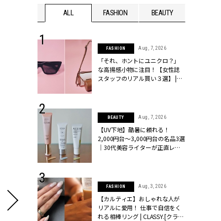
WEDDING
ALL
FASHION
BEAUTY
WEDDIN
 16, 2026
Aug, 7, 2026
FASHION
はアリ？お呼
「それ、ホントにユニクロ？」
コーデ＆マナ
な高揚感小物に注目！【女性誌
Y.[クラッシィ]
スタッフのリアル買い３選】 |
CLASSY.[クラッシィ]
 13, 2025
Aug, 7, 2026
BEAUTY
ブランドのリ
【UV下地】酷暑に頼れる！
0代カップルの
2,000円台〜3,000円台の名品3選
SSY.[クラッシ
｜30代美容ライターが正直レビ
ュー | CLASSY.[クラッシィ]
 24, 2026
Aug, 3, 2026
FASHION
方３選】結婚
【カルティエ】おしゃれな人が
“シンプル黒ワ
リアルに愛用！ 仕事で自信をく
フ』で盛るのが
れる相棒リング | CLASSY.[クラッ