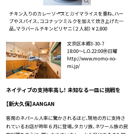
ン
チキン入りのカレーソースとカイマライスを重ね、ハー
の
ブやスパイス、ココナッツミルクを加えて炊き上げた一
品。マラバールチキンビリヤニ（２人前）￥2,800
文京区本郷3-30-7
18:00～L.O.22:00㊡日曜
http://www.momo-no-
mi.jp/
ネイティブの支持率高し！ 未知なる一皿に挑戦を
【新大久保】AANGAN
客席のネパール人率に驚かされるほど、現地の方に支持さ
れているお店が昨年６月に登場。タカリ族、ネワール族の民