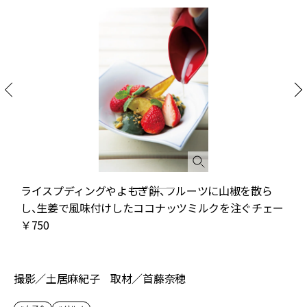
な
ライスプディングやよもぎ餅、フルーツに山椒を散ら
げ
し、生姜で風味付けしたココナッツミルクを注ぐチェー
￥750
撮影／土居麻紀子 取材／首藤奈穂