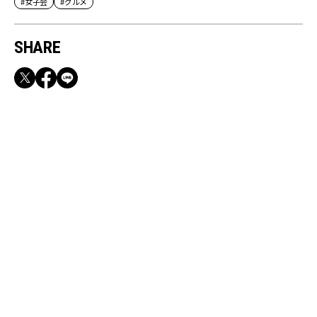
#女子会
#グルメ
SHARE
RECOMMEND
【CLASSY.お仕事名品】収納力のある優秀バッ
グ&スマホショルダー3選