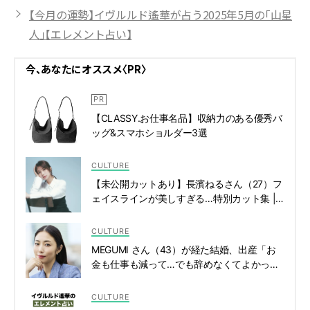
【今月の運勢】イヴルルド遙華が占う2025年5月の「山星
人」【エレメント占い】
今、あなたにオススメ〈PR〉
【CLASSY.お仕事名品】収納力のある優秀バ
ッグ&スマホショルダー3選
CULTURE
【未公開カットあり】長濱ねるさん（27）フ
ェイスラインが美しすぎる…特別カット集 |
CLASSY.[クラッシィ]
CULTURE
MEGUMI さん（43）が経た結婚、出産「お
金も仕事も減って…でも辞めなくてよかっ
た」 | CLASSY.[クラッシィ]
CULTURE