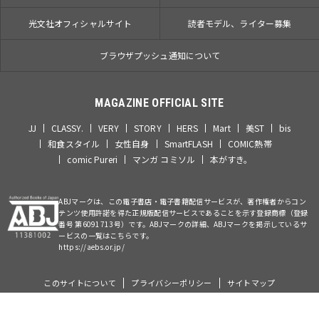
光文社オフィシャルサイト
読者モデル、ライター募集
ブラウザプッシュ通知について
MAGAZINE OFFICIAL SITE
JJ
CLASSY.
VERY
STORY
HERS
Mart
美ST
bis
和食スタイル
女性自身
SmartFLASH
COMIC熱帯
comic Pureri
マンガ コミソル
本がすき。
ABJマークは、この電子書店・電子書籍配信サービスが、著作権者からコン
テンツ使用許諾を得た正規版配信サービスであることを示す登録商標（登録
番号 第6091713号）です。ABJマークの詳細、ABJマークを掲示しているサ
ービスの一覧はこちらです。
https://aebs.or.jp/
このサイトについて
プライバシーポリシー
サイトマップ
©Kobunsha Co., Ltd. All Rights Reserved.