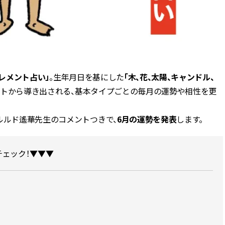
ィ]
ィ]
Nov, 17, 2025
Mar,
BEAUTY
WEDDING
【落ちない名品リップ10選】塗
【トレンドの巻き
り直しできない・皮むけしやす
式ゲスト服の鉄板
いetc.悩みをクリア | CLASSY.[ク
ンピ”は『スカー
ラッシィ]
正解！ | CLASSY.
レメント占い」
。生年月日を基にした
「木、花、太陽、キャンドル、
ントから導き出される、基本タイプごとの毎月の運勢や相性を更
Aug, 7, 2026
Aug,
BEAUTY
WEDDING
ルルド遙華先生のコメントつきで、
6月の運勢を発表
します。
冷房・紫外線etc...「夏の隠れ乾
20万円台〜【カル
燥」を防ぐ【ベタつかない名品
ング４選】ラブ、トリ
クリーム】3選＜30代のベストコ
を『マリッジ』に
スメ＞ | CLASSY.[クラッシィ]
ます！ | CLASSY.
ェック！▼▼▼
Jul, 13, 2026
Mar,
BEAUTY
WEDDING
朝の“寝ぐせ直し”はもういらな
失敗しない“ゲスト
い！夜に仕込む「ヘアケア家
リー】にある！結
電」3選 | CLASSY.[クラッシィ]
にも使える上質ベー
CLASSY.[クラッシ