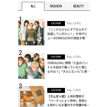
WEDDING
ALL
FASHION
BEAUTY
WEDDIN
 16, 2026
Aug, 6, 2026
CULTURE
はアリ？お呼
「ここからさらにギアを入れて
コーデ＆マナ
加速していきたい！」今年デビ
Y.[クラッシィ]
ューのSTARGLOWが目指す場所
とは？【3rdシングル『Drivin' My
Life』発売】 | CLASSY.[クラッシ
ィ]
 30, 2026
Aug, 5, 2026
CULTURE
リー】1つでも
STARGLOWに質問「人生のハン
ポメラートの
ドルを自分で握っていると感じ
シリーズに注
るのは？」“大️人になった”と実
ッシィ]
感する瞬間【3rdシングル
『Drivin' My Life』発売】 |
CLASSY.[クラッシィ]
 13, 2025
Aug, 1, 2026
CULTURE
ブランドのリ
【手土産４選】人気料理家が
0代カップルの
「パーティによく持参」見栄え
SSY.[クラッシ
も味わいもお墨付きの老舗の名