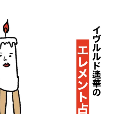
BEAUTY
Aug, 5, 2026
Feb,
BEAUTY
WEDDING
忙しい毎日に「うるおいター
結婚式に黒ドレス
ボ」を。新【SOFINA BASIC＋】
ばれで失敗しない
のお手入れでうるおってなめら
ーを解説 | CLASS
かな肌を目指す | CLASSY.[クラッ
シィ]
Aug, 6, 2026
Jun,
BEAUTY
WEDDING
【ヘアアクセ6選】手抜きに見え
【一生ものジュエ
ない！アラサーのまとめ髪が垢
存在感が際立つ！
抜ける「即戦力アクセ」たち |
「トゥギャザー」
CLASSY.[クラッシィ]
目 | CLASSY.[クラ
Aug, 5, 2026
Aug,
BEAUTY
WEDDING
ユニクロ名品も！日焼け対策ガ
【結婚指輪】人気
チ勢の「ないと無理」なアイテ
ング22選｜20〜3
ムハック7選 | CLASSY.[クラッシ
エピソードも | CLA