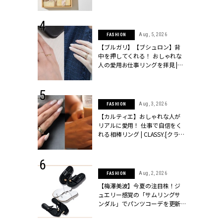
物とは？ | CLASSY.[クラッシィ]
 24, 2026
Aug, 5, 2026
FASHION
方３選】結婚
【ブルガリ】【ブシュロン】背
“シンプル黒ワ
中を押してくれる！ おしゃれな
フ』で盛るのが
人の愛用お仕事リングを拝見 |
[クラッシィ]
CLASSY.[クラッシィ]
 18, 2025
Aug, 3, 2026
FASHION
ティエ人気リ
【カルティエ】おしゃれな人が
ニティetc.
リアルに愛用！ 仕事で自信をく
選ぶ人増えて
れる相棒リング | CLASSY.[クラッ
[クラッシィ]
シィ]
 24, 2026
Aug, 2, 2026
FASHION
服”は【セオ
【梅澤美波】今夏の注目株！ジ
婚式にも仕事
ュエリー感覚の「サムリングサ
シック４選 |
ンダル」でパンツコーデを更新 |
ィ]
CLASSY.[クラッシィ]