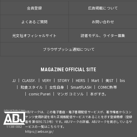
会員登録
広告掲載について
よくあるご質問
お問い合わせ
光文社オフィシャルサイト
読者モデル、ライター募集
ブラウザプッシュ通知について
MAGAZINE OFFICIAL SITE
JJ
CLASSY.
VERY
STORY
HERS
Mart
美ST
bis
和食スタイル
女性自身
SmartFLASH
COMIC熱帯
comic Pureri
マンガ コミソル
本がすき。
ABJマークは、この電子書店・電子書籍配信サービスが、著作権者からコン
テンツ使用許諾を得た正規版配信サービスであることを示す登録商標（登録
番号 第6091713号）です。ABJマークの詳細、ABJマークを掲示しているサ
ービスの一覧はこちらです。
https://aebs.or.jp/