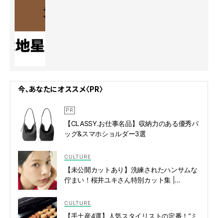
今、あなたにオススメ〈PR〉
【CLASSY.お仕事名品】収納力のある優秀バ
ッグ&スマホショルダー3選
CULTURE
【未公開カットあり】洗練されたハンサムな
佇まい！桜井ユキさん特別カット集 |
CLASSY.[クラッシィ]
CULTURE
【手土産4選】人気スタイリストの定番！“ミ