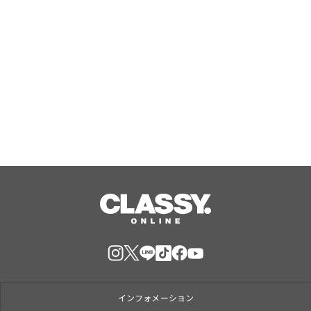
【TAC公務員】8/13(木)「オンライン
オリエンテーション（体験入学）」を
無料で開催！学習スタートはじめの1
歩！
Aug, 08, 2026
インフォメーション