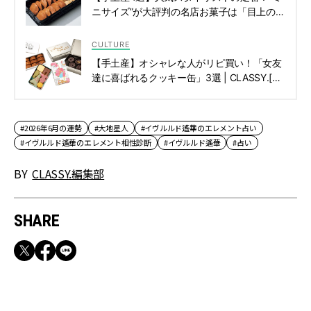
ニサイズ”が大評判の名店お菓子は「目上の方
へのご挨拶にも最適」 | CLASSY.[クラッシ
ィ]
CULTURE
【手土産】オシャレな人がリピ買い！「女友
達に喜ばれるクッキー缶」3選 | CLASSY.[ク
ラッシィ]
#2026年6月の運勢
#大地星人
#イヴルルド遙華のエレメント占い
#イヴルルド遙華のエレメント相性診断
#イヴルルド遙華
#占い
BY
CLASSY.編集部
SHARE