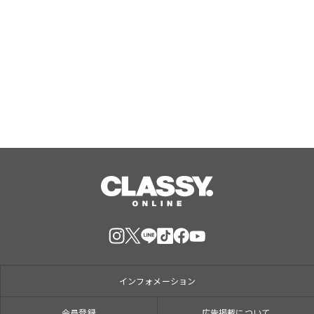
大人も子どもも楽しめる「縁日」や金
平糖輝く「ウェルカムかき氷」、愛犬
用「プライベートプール」で特別な夏
休みをお届け
Aug, 07, 2026
インフォメーション
会員登録
広告掲載について