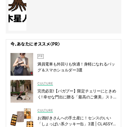
今、あなたにオススメ〈PR〉
満員電車も外回りも快適！身軽になれるバッ
グ＆スマホショルダー3選
CULTURE
完売必至!【バガブー】限定チェリーにときめ
く! 幸せな門出に贈る「最高のご褒美」スト
ローラー | CLASSY.[クラッシィ]
CULTURE
お酒好きさんへの手土産に！センスのいい
「しょっぱい系クッキー缶」3選 | CLASSY.