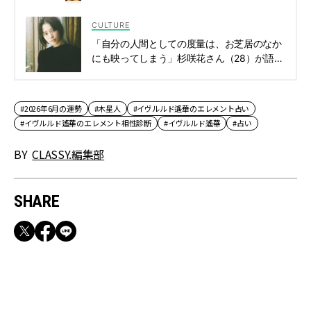
[クラッシィ]
CULTURE
「自分の人間としての度量は、お芝居のなか
にも映ってしまう」杉咲花さん（28）が語る
俳優としての仕事観【Prime Originalドラマシ
リーズ『クロエマ』主演】 | CLASSY.[クラッ
シィ]
#2026年6月の運勢
#木星人
#イヴルルド遙華のエレメント占い
#イヴルルド遙華のエレメント相性診断
#イヴルルド遙華
#占い
BY
CLASSY.編集部
SHARE