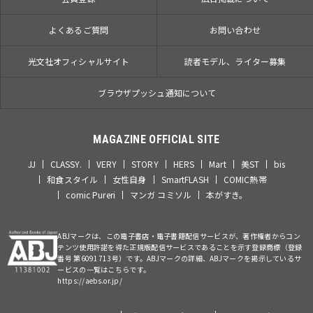
よくあるご質問
お問い合わせ
光文社オフィシャルサイト
読者モデル、ライター募集
ブラウザプッシュ通知について
MAGAZINE OFFICIAL SITE
JJ
CLASSY.
VERY
STORY
HERS
Mart
美ST
bis
和食スタイル
女性自身
SmartFLASH
COMIC熱帯
comic Pureri
マンガ コミソル
本がすき。
ABJマークは、この電子書店・電子書籍配信サービスが、著作権者からコン
テンツ使用許諾を得た正規版配信サービスであることを示す登録商標（登録
番号 第6091713号）です。ABJマークの詳細、ABJマークを掲示しているサ
ービスの一覧はこちらです。
https://aebs.or.jp/