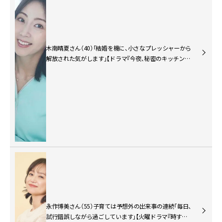
木南晴夏さん（40）「結婚を機に、小さなプレッシャーから
解放された気がします」【ドラマ『今夜、秘密のキッチン
で』主演】
永作博美さん（55）子育ては予想外の出来事の連続「毎日、
試行錯誤しながら過ごしています」【火曜ドラマ『時すで