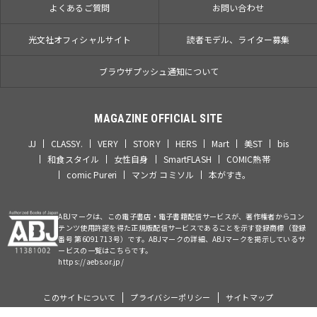
よくあるご質問
お問い合わせ
光文社オフィシャルサイト
読者モデル、ライター募集
ブラウザプッシュ通知について
MAGAZINE OFFICIAL SITE
JJ
CLASSY.
VERY
STORY
HERS
Mart
美ST
bis
和食スタイル
女性自身
SmartFLASH
COMIC熱帯
comic Pureri
マンガ コミソル
本がすき。
ABJマークは、この電子書店・電子書籍配信サービスが、著作権者からコン
テンツ使用許諾を得た正規版配信サービスであることを示す登録商標（登録
番号 第6091713号）です。ABJマークの詳細、ABJマークを掲示しているサ
ービスの一覧はこちらです。
https://aebs.or.jp/
このサイトについて
プライバシーポリシー
サイトマップ
©Kobunsha Co., Ltd. All Rights Reserved.