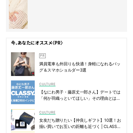
におスシ!?』主演】
今、あなたにオススメ〈PR〉
満員電車も外回りも快適！身軽になれるバッ
グ＆スマホショルダー3選
CULTURE
【なにわ男子・藤原丈一郎さん】デートでは
「何か羽織っといてほしい」その理由とは？
| CLASSY.[クラッシィ]
CULTURE
女友だち贈りたい【仲良しギフト】10選！お
揃い買いでお互いの距離も近づく | CLASSY.
[クラッシィ]