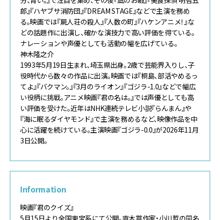
分、青い。』で注目を集め、その後『凪のお暇』『美食探偵 明智五
郎』『ハヤブサ消防団』『DREAM STAGE』などで主演を務め
る。映画では『屍人荘の殺人』『人数の町』『ハケンアニメ！』な
どの話題作に出演し、確かな演技力で高い評価を得ている。
ナレーションや声優としても活動の幅を広げている。
神木隆之介
1993年5月19日生まれ、埼玉県出身。2歳で芸能界入りし、子
役時代から数々の作品に出演。映画では『桐島、部活やめるっ
てよ』『バクマン。』『3月のライオン』『ゴジラ-1.0』などで幅広
い役柄に挑戦。アニメ映画『君の名は。』では声優としても高
い評価を受けた。近年はNHK連続テレビ小説『らんまん』や
『海に眠るダイヤモンド』で主演を務めるなど、映像作品を中
心に活躍を続けている。主演映画『ゴジラ-0.0』が2026年11月
3日公開。
Information
映画『君のクイズ』
5月15日より全国東宝系にて公開。直木賞作家・小川哲の同名