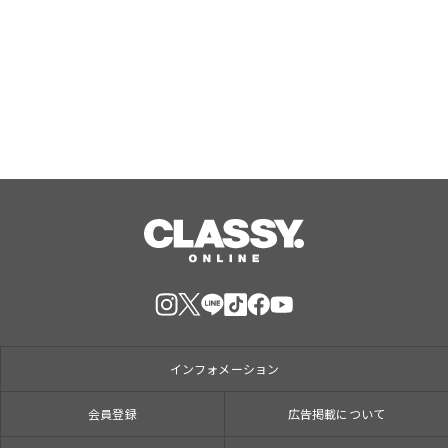
限定で催事出店中。催事限定の新商品
『バタークグロフ（オレンジ）』をご
用意してお待ちしております！
Aug, 07, 2026
インフォメーション
会員登録
広告掲載について