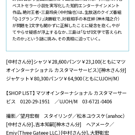
ベストセラー小説を実写化した知的エンターテインメント
作品。絶対王者・三島玲央（中村倫也）は、生放送のクイズ番組
「Q-1グランプリ」決勝戦で、対戦相手の本庄絆（神木隆之介）
が問題を1文字も聞かずに正解したことに疑念を抱く。やが
てやらせ疑惑が浮上するなか、三島は「なぜ0文字で答えられ
たのか」という謎に挑み、その真相に迫っていく。
[中村さん分]シャツ￥28,600パンツ￥23,100(ともにマツ
オインターナショナル カスタマーサービス）[神木さん分]
ジャケット￥80,300パンツ￥64,900（ともにUJOH/M）
【SHOP LIST】 マツオインターナショナル カスタマーサー
ビス 0120-29-1951 ／UJOH/M 03-6721-0406
撮影／望月宏樹 スタイリング／松本ユウスケ（anahoc）
[中村さん分]、吉本知嗣[神木さん分] ヘアメーク／
Emiy（Three Gateee LLC.）[中村さん分]、大野彰宏