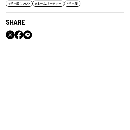
#手土産CLASSY
#ホームパーティー
#手土産
SHARE
RECOMMEND
満員電車も外回りも快適！身軽になれるバッグ
＆スマホショルダー3選