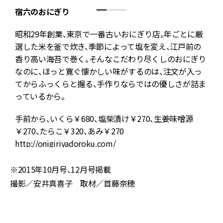
宿六のおにぎり
ラ
昭和29年創業、東京で一番古いおにぎり店。年ごとに厳
骨
選した米を釜で炊き、季節によって塩を変え、江戸前の
を
香り高い海苔で巻く。そんなこだわり尽くしのおにぎり
法
なのに、ほっと寛ぐ懐かしい味がするのは、注文が入っ
てからふっくらと握る、手作りならではの優しさが詰ま
っているから。
手前から、いくら￥680、塩柴漬け￥270、生姜味噌源
￥270、たらこ￥320、あみ￥270
http://onigiriyadoroku.com/
h
※2015年10月号、12月号掲載
撮影／安井真喜子 取材／首藤奈穂