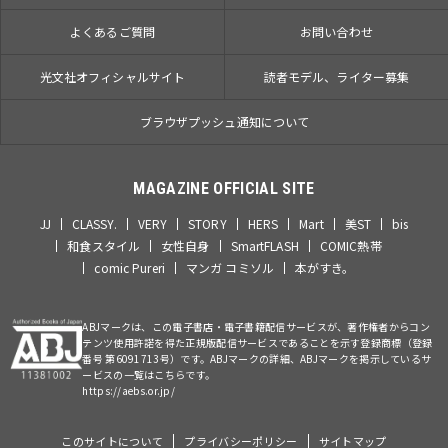
よくあるご質問
お問い合わせ
光文社オフィシャルサイト
読者モデル、ライター募集
ブラウザプッシュ通知について
MAGAZINE OFFICIAL SITE
JJ
CLASSY.
VERY
STORY
HERS
Mart
美ST
bis
和食スタイル
女性自身
SmartFLASH
COMIC熱帯
comic Pureri
マンガ コミソル
本がすき。
ABJマークは、この電子書店・電子書籍配信サービスが、著作権者からコン
テンツ使用許諾を得た正規版配信サービスであることを示す登録商標（登録
番号 第6091713号）です。ABJマークの詳細、ABJマークを掲示しているサ
ービスの一覧はこちらです。
https://aebs.or.jp/
このサイトについて
プライバシーポリシー
サイトマップ