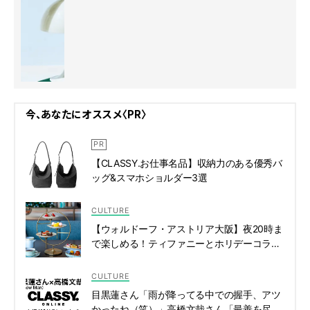
今、あなたにオススメ〈PR〉
【CLASSY.お仕事名品】収納力のある優秀バ
ッグ&スマホショルダー3選
CULTURE
【ウォルドーフ・アストリア大阪】夜20時ま
で楽しめる！ティファニーとホリデーコラボ
した優雅なアフタヌーンティー | CLASSY.[ク
ラッシィ]
CULTURE
目黒蓮さん「雨が降ってる中での握手、アツ
かったね（笑）」高橋文哉さん「最善を尽く