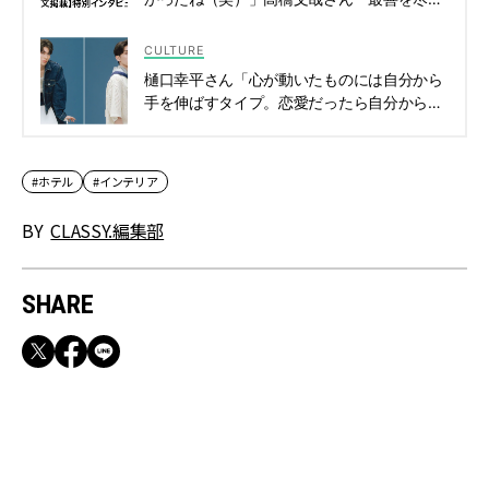
したいなという気持ちで頑張れた撮影期間」
| CLASSY.[クラッシィ]
CULTURE
樋口幸平さん「心が動いたものには自分から
手を伸ばすタイプ。恋愛だったら自分から食
事に誘います」 | CLASSY.[クラッシィ]
#ホテル
#インテリア
BY
CLASSY.編集部
SHARE