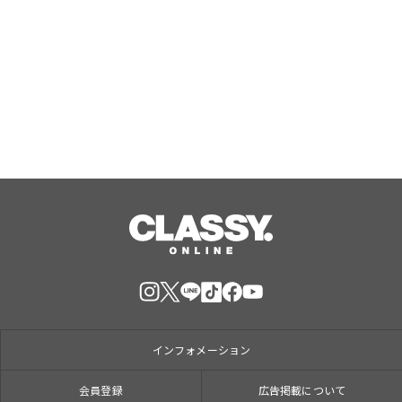
国産米粉をブレンドしたもちもち生地
×北海道産生クリームホイップ！「フ
ォレスティコーヒー 愛甲石田店」に
て、８月１７日（月）からクレープ販
Aug, 07, 2026
売を開始
インフォメーション
会員登録
広告掲載について