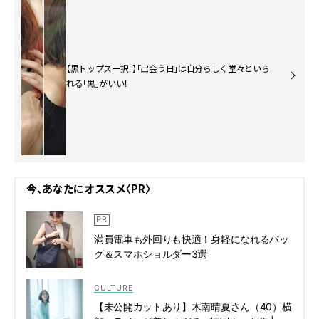
【黒トップス一択！】「出会う日」は自分らしく堂々といら
れる「黒」がいい！
今、あなたにオススメ〈PR〉
満員電車も外回りも快適！身軽になれるバッ
グ＆スマホショルダー3選
CULTURE
【未公開カットあり】木南晴夏さん（40）横