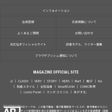
インフォメーション
会員登録
広告掲載について
よくあるご質問
お問い合わせ
光文社オフィシャルサイト
読者モデル、ライター募集
ブラウザプッシュ通知について
MAGAZINE OFFICIAL SITE
JJ
CLASSY.
VERY
STORY
HERS
Mart
美ST
bis
和食スタイル
女性自身
SmartFLASH
COMIC熱帯
comic Pureri
マンガ コミソル
本がすき。
ABJマークは、この電子書店・電子書籍配信サービスが、著作権者からコン
テンツ使用許諾を得た正規版配信サービスであることを示す登録商標（登録