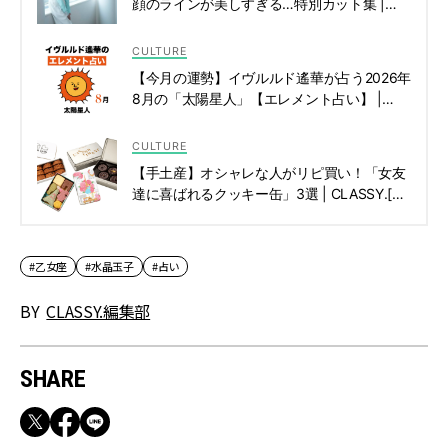
顔のラインが美しすぎる…特別カット集 |
CLASSY.[クラッシィ]
CULTURE
【今月の運勢】イヴルルド遙華が占う2026年
8月の「太陽星人」【エレメント占い】 |
CLASSY.[クラッシィ]
CULTURE
【手土産】オシャレな人がリピ買い！「女友
達に喜ばれるクッキー缶」3選 | CLASSY.[ク
ラッシィ]
#乙女座
#水晶玉子
#占い
BY
CLASSY.編集部
SHARE