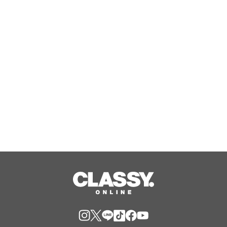
スタイルに応えたチケットラインアッ
プ拡充 余すことなく魅力を堪能する
「ロイヤルチケット」新登場
Aug, 06, 2026
RUELLE、女性誌メディア『arweb』
にてアクティブウェア6型が掲載
Aug, 06, 2026