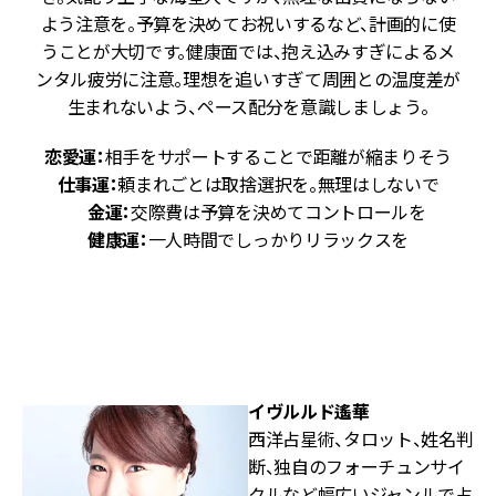
に
よう注意を。予算を決めてお祝いするなど、計画的に使
が
うことが大切です。健康面では、抱え込みすぎによるメ
り
ンタル疲労に注意。理想を追いすぎて周囲との温度差が
し
生まれないよう、ペース配分を意識しましょう。
恋愛運：
相手をサポートすることで距離が縮まりそう
ジ
仕事運：
頼まれごとは取捨選択を。無理はしないで
金運：
交際費は予算を決めてコントロールを
ッ
健康運：
一人時間でしっかりリラックスを
結
イヴルルド遙華
西洋占星術、タロット、姓名判
断、独自のフォーチュンサイ
クルなど幅広いジャンルで占