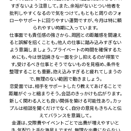
き
すぎないよう注意して。また、余裕がないとつい他者を
ま
批判しやすくなるので気をつけて。もともと周りのフォ
！
ローやサポートに回りやすい運勢ですが、今月は特に頼
ド
られやすい時期に入っています。
仕事面でも責任感の強さから、周囲との距離感を間違え
も
ると誤解を招くことも。他人の仕事に踏み込みすぎない
タ
よう意識しましょう。プライベートの時間を確保するた
て
めにも、今は世話焼きな一面を少し抑えるのが得策で
問
す。受けるべき仕事とそうでないものを見極め、条件を
整理することも重要。抱え込みすぎると疲れてしまうの
っ
で、無理のない範囲で動きましょう。
て
恋愛面では、相手をサポートしたり教えてあげることで
と
距離がぐっと縮まりそう。会話のきっかけも広がります。
と
新しく関わる人とも良い関係を築ける可能性あり。カッ
ス
プルは相談を聞くだけでなく、自分の意見もきちんと伝
プ
えてバランスを意識して。
金運は、交際費やイベントごとで出費が増えやすいと
も
き。気配り上手な海星人ですが、無理な出費にならない