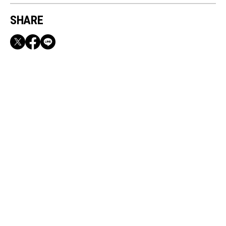
SHARE
RECOMMEND
【CLASSY.お仕事名品】収納力のある優秀バッ
グ&スマホショルダー3選
Aug, 30, 2025
CULTURE