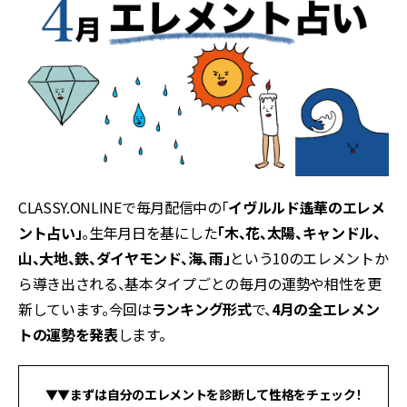
CLASSY.ONLINEで毎月配信中の「
イヴルルド遙華のエレメ
ント占い」
。生年月日を基にした
「木、花、太陽、キャンドル、
山、大地、鉄、ダイヤモンド、海、雨」
という10のエレメントか
ら導き出される、基本タイプごとの毎月の運勢や相性を更
新しています。今回は
ランキング形式
で、
4月の全エレメン
トの運勢を発表
します。
▼▼
まずは自分のエレメントを診断して性格をチェック！