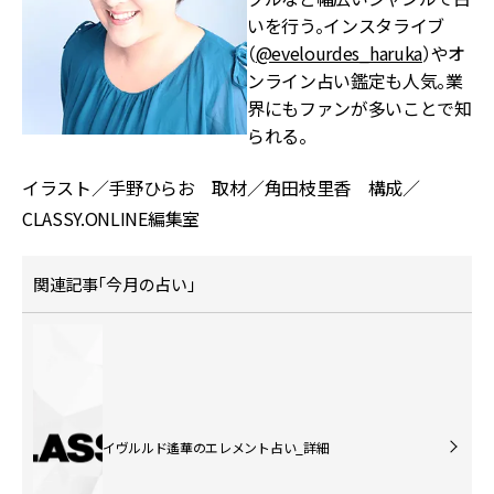
いを行う。インスタライブ
（
@evelourdes_haruka
）やオ
ンライン占い鑑定も人気。業
界にもファンが多いことで知
られる。
イラスト／手野ひらお 取材／角田枝里香 構成／
CLASSY.ONLINE編集室
関連記事「今月の占い」
イヴルルド遙華のエレメント占い_詳細