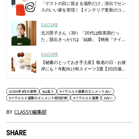
「ゲストの目に留まる場所だけ」演出でセン
スのいい家を実現！【インテリア更新のコ
ツ】 | CLASSY.[クラッシィ]
CULTURE
北川景子さん（39）「20代は暗黒期だっ
た」脱出きっかけは「結婚」【映画『ナイト
フラワー』主演】 | CLASSY.[クラッシィ]
CULTURE
【秘書のとっておき手土産】敬老の日・お彼
岸にも！年配向け和スイーツ3選【2025最新
版】 | CLASSY.[クラッシィ]
#2026年4月の運勢
#山星人
#イヴルルド遙華のエレメント占い
#イヴルルド遙華のエレメント相性診断
#イヴルルド遙華
#占い
BY
CLASSY.編集部
SHARE