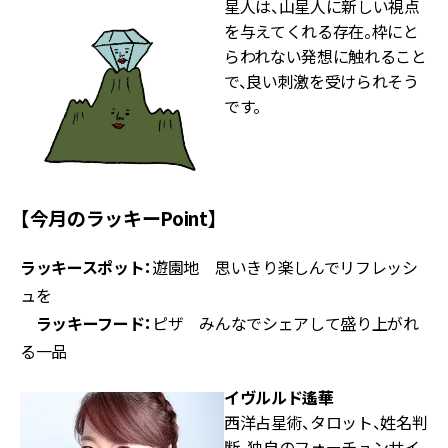
星人は、山星人に新しい視点
を与えてくれる存在。枠にと
らわれない発想に触れること
で、良い刺激を受けられそう
です。
【今月のラッキーPoint】
ラッキースポット：
遊園地 思いきり楽しんでリフレッシ
ュを
ラッキーフード：
ピザ みんなでシェアして盛り上がれ
る一品
イヴルルド遙華
西洋占星術、タロット、姓名判
断、独自のフォーチュンサイ