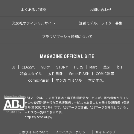
よくあるご質問
お問い合わせ
光文社オフィシャルサイト
読者モデル、ライター募集
ブラウザプッシュ通知について
MAGAZINE OFFICIAL SITE
JJ
CLASSY.
VERY
STORY
HERS
Mart
美ST
bis
和食スタイル
女性自身
SmartFLASH
COMIC熱帯
comic Pureri
マンガ コミソル
本がすき。
ABJマークは、この電子書店・電子書籍配信サービスが、著作権者からコン
テンツ使用許諾を得た正規版配信サービスであることを示す登録商標（登録
番号 第6091713号）です。ABJマークの詳細、ABJマークを掲示しているサ
ービスの一覧はこちらです。
https://aebs.or.jp/
このサイトについて
プライバシーポリシー
サイトマップ