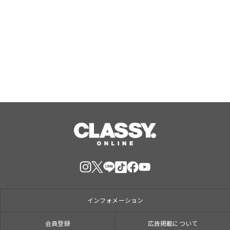
ジャングリア沖縄 ゲストの多様な旅
スタイルに応えたチケットラインアッ
プ拡充 余すことなく魅力を堪能する
「ロイヤルチケット」新登場
Aug, 06, 2026
インフォメーション
会員登録
広告掲載について