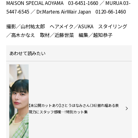
MAISON SPECIAL AOYAMA 03-6451-1660 ／ MURUA 03-
5447-6545 ／ Dr.Martens AirWair Japan 0120-66-1460
撮影／山村祐太郎 ヘアメイク／ASUKA スタイリング
／高木かなえ 取材／近藤世菜 編集／越知恭子
あわせて読みたい
【未公開カットあり】さとうほなみさん（36）振れ幅ある表
現力にスタッフ感嘆…！特別カット集