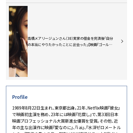
高橋メアリージュンさん（38）実家の借金を完済後「自分
の本当にやりたかったことに出会った」【映画『ゴールデ
ンカムイ 網走監獄襲撃編』インカㇻマッ役】
Profile
1989年8月22日生まれ、東京都出身。21年、Netflix映画『彼女』
で映画初主演を務め、23年には映画『花腐し』で、第33回日本
映画プロフェッショナル大賞新進女優賞を受賞。その他、近
年の主な出演作に映画『愛なのに』、『i ai』、『水深ゼロメートル