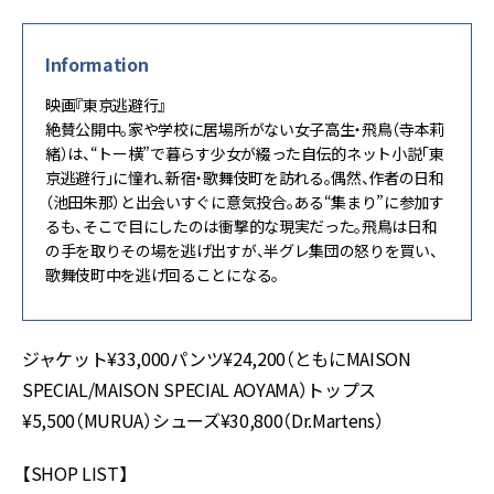
Information
映画『東京逃避行』
絶賛公開中。家や学校に居場所がない女子高生・飛鳥（寺本莉
緒）は、“トー横”で暮らす少女が綴った自伝的ネット小説「東
京逃避行」に憧れ、新宿・歌舞伎町を訪れる。偶然、作者の日和
（池田朱那）と出会いすぐに意気投合。ある“集まり”に参加す
るも、そこで目にしたのは衝撃的な現実だった。飛鳥は日和
の手を取りその場を逃げ出すが、半グレ集団の怒りを買い、
歌舞伎町中を逃げ回ることになる。
ジャケット¥33,000パンツ¥24,200（ともにMAISON
SPECIAL/MAISON SPECIAL AOYAMA）トップス
¥5,500（MURUA）シューズ¥30,800（Dr.Martens）
【SHOP LIST】