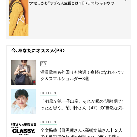
の“せっかち”すぎる人生観とは？【ドラマ『シャドウワー
ク』主演】
今、あなたにオススメ〈PR〉
満員電車も外回りも快適！身軽になれるバッ
グ＆スマホショルダー3選
CULTURE
「41歳で第一子出産。それが私の“適齢期”だ
ったと思う」菊川怜さん（47）の“自然な気
持ちに任せる”人生論とは | CLASSY.[クラッ
シィ]
CULTURE
全文掲載【目黒蓮さん×高橋文哉さん】２人
で＆単独でそれぞれが語ったバディの絆＜