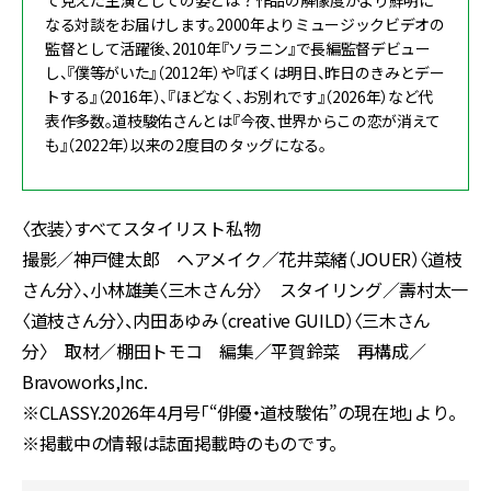
て見えた主演としての姿とは？作品の解像度がより鮮明に
なる対談をお届けします。2000年よりミュージックビデオの
監督として活躍後、2010年『ソラニン』で長編監督デビュー
し、『僕等がいた』（2012年）や『ぼくは明日、昨日のきみとデー
トする』（2016年）、『ほどなく、お別れです』（2026年）など代
表作多数。道枝駿佑さんとは『今夜、世界からこの恋が消えて
も』（2022年）以来の2度目のタッグになる。
〈衣装〉すべてスタイリスト私物
撮影／神戸健太郎 ヘアメイク／花井菜緒（JOUER）〈道枝
さん分〉、小林雄美〈三木さん分〉 スタイリング／壽村太一
〈道枝さん分〉、内田あゆみ（creative GUILD）〈三木さん
分〉 取材／棚田トモコ 編集／平賀鈴菜 再構成／
Bravoworks,Inc.
※CLASSY.2026年4月号「“俳優・道枝駿佑”の現在地」より。
※掲載中の情報は誌面掲載時のものです。