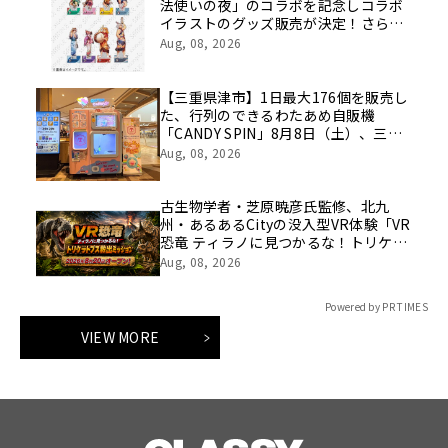
法使いの夜」のコラボを記念しコラボ
イラストのグッズ販売が決定！さらに
ufotableがこれまでに手掛けた歴代阿
Aug, 08, 2026
波おどりイラストのスタンプラリーも
実施！
【三重県津市】1日最大176個を販売し
た、行列のできるわたあめ自販機
「CANDY SPIN」8月8日（土）、三重
県津市のイオンモール津南に設置。
Aug, 08, 2026
古生物学者・芝原暁彦氏監修、北九
州・あるあるCityの没入型VR体験「VR
恐竜 ティラノに見つかるな！トリケラ
トプス救出ミッション」の制作を往来
Aug, 08, 2026
が担当
Powered by PR TIMES
VIEW MORE