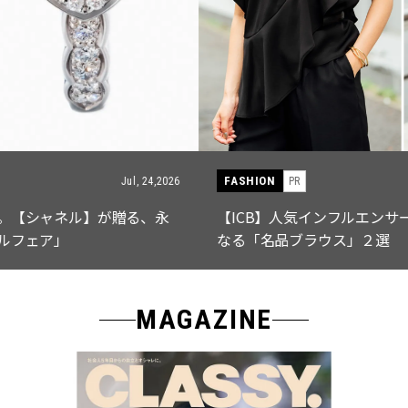
FASHION
PR
Jul, 15,2026
【ICB】人気インフルエンサーと共同制作! 週5で着たく
なる「名品ブラウス」２選
MAGAZINE