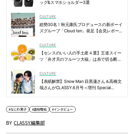
ッグ&スマホショルダー3選
CULTURE
総勢30名！秋元康氏プロデュースの新ボーイ
ズグループ「Cloud ten」発足【会見レポー
ト】 | CLASSY.[クラッシィ]
CULTURE
【センスのいい人の手土産４選】王道スイー
ツ「弁才天のフルーツ大福」は糸で切る断面
を見るのも楽しい！ | CLASSY.[クラッシィ]
CULTURE
【表紙解禁】Snow Man 目黒蓮さん＆高橋文
哉さんがCLASSY.6月号＜増刊 Special
Edition＞カバーに登場！ | CLASSY.[クラッ
シィ]
#なにわ男子
#道枝駿佑
#インタビュー
BY
CLASSY.編集部