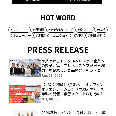
HOT WORD
#ジュエリー
#通勤服
#お呼ばれコーデ
#旅コーデ
#結婚
#スニーカー
#UNIQLO（ユニクロ）
#ZARA
#骨格診断
PRESS RELEASE
医薬品からトータルヘルスケア企業へ
の変革。第一三共ヘルスケアが発足20
周年を記念し、製品開発・新カテゴリ
挑戦の舞台や旧社統合時のエピソード
Jun, 19, 2026
を社員の想いとともに振り返る特別映
像を公開！
【TAC公務員】8/13(木)「オンライン
オリエンテーション（体験入学）」を
無料で開催！学習スタートはじめの1
歩！
Aug, 08, 2026
2026阿波おどりと「鬼滅の刃」・「魔