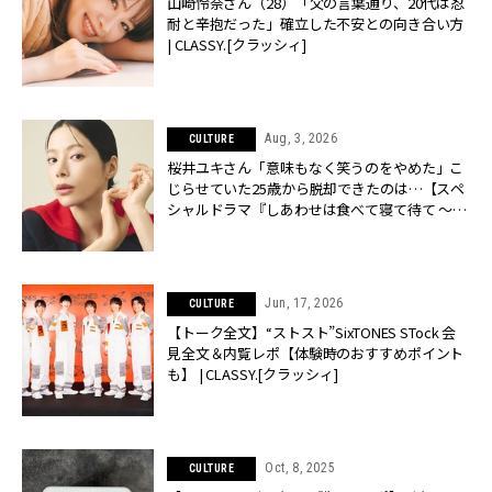
山崎怜奈さん（28）「父の言葉通り、20代は忍
耐と辛抱だった」確立した不安との向き合い方
| CLASSY.[クラッシィ]
Aug, 3, 2026
CULTURE
桜井ユキさん「意味もなく笑うのをやめた」こ
じらせていた25歳から脱却できたのは…【スペ
シャルドラマ『しあわせは食べて寝て待て ～早
春の養生編～』】 | CLASSY.[クラッシィ]
Jun, 17, 2026
CULTURE
【トーク全文】“ストスト”SixTONES STock 会
見全文＆内覧レポ【体験時のおすすめポイント
も】 | CLASSY.[クラッシィ]
Oct, 8, 2025
CULTURE