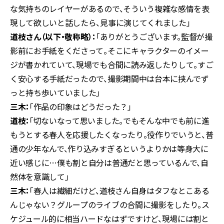
な気持ちのレイヤーがあるので、そういう複雑な感情を表
現して欲しいと話したら、見事に演じてくれました」
道枝さん（以下・敬称略）：
「ありがとうございます。監督が撮
影前にお手紙をくださって。そこにキャラクターのイメー
ジが書かれていて、現場でも合間に読み返したりして。すご
く安心する手紙だったので、撮影期間中は台本に挟んでず
っと持ち歩いていました」
三木：
「作品の印象はどうだった？」
道枝：
「切ないなって思いました。でもそんな中でも前に進
もうとする春人を応援したくなったり。役作りでいうと、普
通の少年なんで、作り込みすぎるというよりかは等身大に
近い感じに…僕も割と自分は普通だと思っているんで、自
然体を意識して」
三木：
「春人は繊細だけど、道枝さん自身はタフなとこある
んじゃない？グループのライブの合間に撮影をしたり。ス
ケジュール的に相当ハードなはずですけど、現場には割と