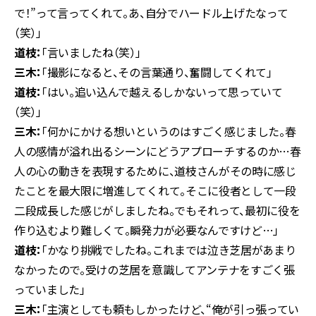
で！”って言ってくれて。あ、自分でハードル上げたなって
（笑）」
道枝：
「言いましたね（笑）」
三木：
「撮影になると、その言葉通り、奮闘してくれて」
道枝：
「はい。追い込んで越えるしかないって思っていて
（笑）」
三木：
「何かにかける想いというのはすごく感じました。春
人の感情が溢れ出るシーンにどうアプローチするのか…春
人の心の動きを表現するために、道枝さんがその時に感じ
たことを最大限に増進してくれて。そこに役者として一段
二段成長した感じがしましたね。でもそれって、最初に役を
作り込むより難しくて。瞬発力が必要なんですけど…」
道枝：
「かなり挑戦でしたね。これまでは泣き芝居があまり
なかったので。受けの芝居を意識してアンテナをすごく張
っていました」
三木：
「主演としても頼もしかったけど、“俺が引っ張ってい