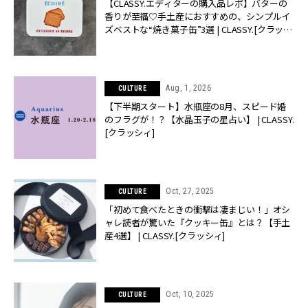
【CLASSY.エディターの購入品レポ】バターの
香りが至福♡手土産におすすめの、シンプルイ
ズベストな“焼き菓子缶”3選 | CLASSY.[クラッシ
ィ]
Aug, 1, 2026
CULTURE
【下半期スタート】水瓶座の8月、スピード婚
のフラグが！？【水晶玉子の星占い】 | CLASSY.
[クラッシィ]
Oct, 27, 2025
CULTURE
「初めて食べたときの衝撃は凄まじい！」オシ
ャレ読者が驚いた『クッキー缶』とは？【手土
産4選】 | CLASSY.[クラッシィ]
Oct, 10, 2025
CULTURE