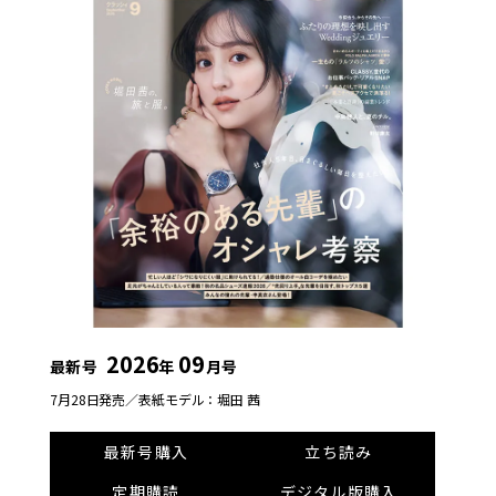
2026
09
最新号
年
月号
7月28日発売／
表紙モデル：堀田 茜
最新号購入
立ち読み
定期購読
デジタル版購入