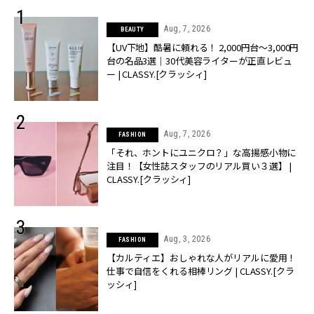
Aug, 7, 2026
BEAUTY
【UV下地】酷暑に頼れる！ 2,000円台〜3,000円
台の名品3選｜30代美容ライターが正直レビュ
ー | CLASSY.[クラッシィ]
Aug, 7, 2026
FASHION
「それ、ホントにユニクロ？」な高揚感小物に
注目！【女性誌スタッフのリアル買い３選】 |
CLASSY.[クラッシィ]
Aug, 3, 2026
FASHION
【カルティエ】おしゃれな人がリアルに愛用！
仕事で自信をくれる相棒リング | CLASSY.[クラ
ッシィ]