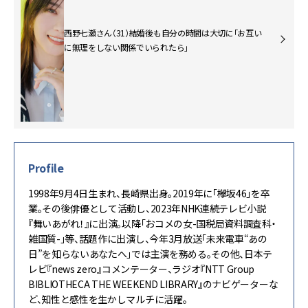
西野七瀬さん（31）結婚後も自分の時間は大切に「お互い
に無理をしない関係でいられたら」
Profile
1998年9月4日生まれ、長崎県出身。2019年に「欅坂46」を卒
業。その後俳優として活動し、2023年NHK連続テレビ小説
『舞いあがれ！』に出演。以降「おコメの女-国税局資料調査科・
雑国質-」等、話題作に出演し、今年3月放送「未来電車“あの
日”を知らないあなたへ」では主演を務める。その他、日本テ
レビ『news zero』コメンテーター、ラジオ『NTT Group
BIBLIOTHECA THE WEEKEND LIBRARY』のナビゲーターな
ど、知性と感性を生かしマルチに活躍。