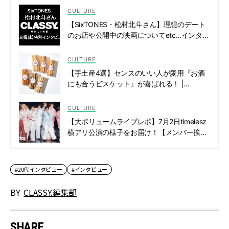
CULTURE
【SixTONES・松村北斗さん】理想のデート
のお店や公開中の映画についてetc...インタビ
ュー全文公開 | CLASSY.[クラッシィ]
CULTURE
【手土産4選】センスのいい人が愛用『お酒
にも合うビスケット』が喜ばれる！ |
CLASSY.[クラッシィ]
CULTURE
【大ボリュームライブレポ】7月2日timelesz
横アリ公演の様子をお届け！【メンバー挨拶
全文】 | CLASSY.[クラッシィ]
#20代インタビュー
#インタビュー
BY
CLASSY.編集部
SHARE