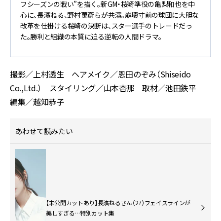
フシーズンの戦い”を描く。新GM・桜崎準役の亀梨和也を中
心に、長濱ねる、野村萬斎らが共演。崩壊寸前の球団に大胆な
改革を仕掛ける桜崎の決断は、スター選手のトレードだっ
た。勝利と組織の本質に迫る逆転の人間ドラマ。
撮影／上村透生 ヘアメイク／恩田のぞみ（Shiseido
Co.,Ltd.） スタイリング／山本杏那 取材／池田鉄平
編集／越知恭子
あわせて読みたい
【未公開カットあり】長濱ねるさん（27）フェイスラインが
美しすぎる…特別カット集