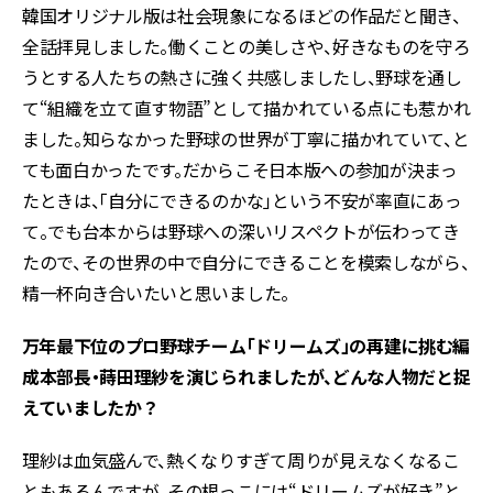
韓国オリジナル版は社会現象になるほどの作品だと聞き、
全話拝見しました。働くことの美しさや、好きなものを守ろ
うとする人たちの熱さに強く共感しましたし、野球を通し
て“組織を立て直す物語”として描かれている点にも惹かれ
ました。知らなかった野球の世界が丁寧に描かれていて、と
ても面白かったです。だからこそ日本版への参加が決まっ
たときは、「自分にできるのかな」という不安が率直にあっ
て。でも台本からは野球への深いリスペクトが伝わってき
たので、その世界の中で自分にできることを模索しながら、
精一杯向き合いたいと思いました。
――万年最下位のプロ野球チーム「ドリームズ」の再建に挑む編
成本部長・蒔田理紗を演じられましたが、どんな人物だと捉
えていましたか？
理紗は血気盛んで、熱くなりすぎて周りが見えなくなるこ
ともあるんですが、その根っこには“ドリームズが好き”と