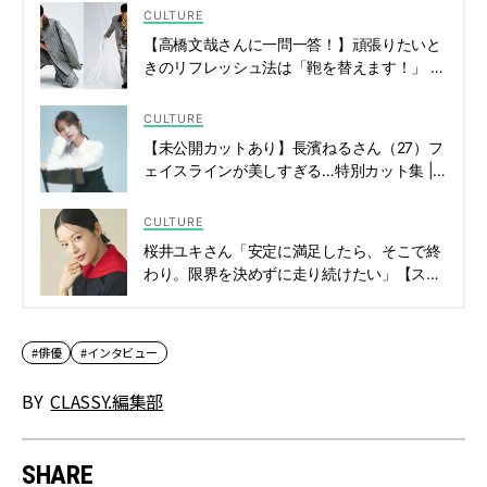
CULTURE
【高橋文哉さんに一問一答！】頑張りたいと
きのリフレッシュ法は「鞄を替えます！」 |
CLASSY.[クラッシィ]
CULTURE
【未公開カットあり】長濱ねるさん（27）フ
ェイスラインが美しすぎる…特別カット集 |
CLASSY.[クラッシィ]
CULTURE
桜井ユキさん「安定に満足したら、そこで終
わり。限界を決めずに走り続けたい」【スペ
シャルドラマ『しあわせは食べて寝て待て ～
早春の養生編～』】 | CLASSY.[クラッシィ]
#俳優
#インタビュー
BY
CLASSY.編集部
SHARE