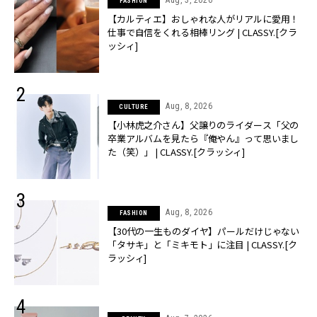
FASHION
【カルティエ】おしゃれな人がリアルに愛用！
仕事で自信をくれる相棒リング | CLASSY.[クラ
ッシィ]
Aug, 8, 2026
CULTURE
【小林虎之介さん】父譲りのライダース「父の
卒業アルバムを見たら『俺やん』って思いまし
た（笑）」 | CLASSY.[クラッシィ]
Aug, 8, 2026
FASHION
【30代の一生ものダイヤ】パールだけじゃない
「タサキ」と「ミキモト」に注目 | CLASSY.[ク
ラッシィ]