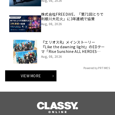
Aug, 08, 2026
株式会社FREEDiVE、「第71回とりで
利根川大花火」に3年連続で協賛
Aug, 08, 2026
『エリオスR』メインストーリー
『Like the dawning light』のEDテー
マ「Rise Sunshine ALL HEROES
Ver.」がフルサイズ配信決定！
Aug, 08, 2026
Powered by PR TIMES
VIEW MORE