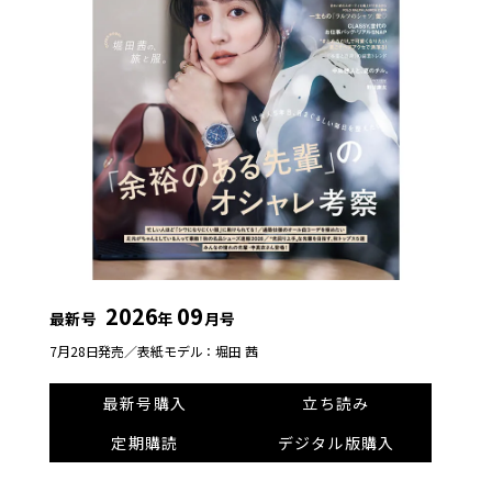
2026
09
最新号
年
月号
7月28日発売／
表紙モデル：堀田 茜
最新号購入
立ち読み
定期購読
デジタル版購入