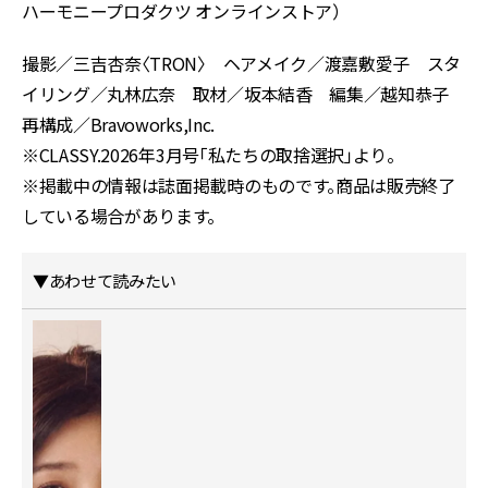
ハーモニープロダクツ オンラインストア）
撮影／三吉杏奈〈TRON〉 ヘアメイク／渡嘉敷愛子 スタ
イリング／丸林広奈 取材／坂本結香 編集／越知恭子
再構成／Bravoworks,Inc.
※CLASSY.2026年3月号「私たちの取捨選択」より。
※掲載中の情報は誌面掲載時のものです。商品は販売終了
している場合があります。
▼あわせて読みたい