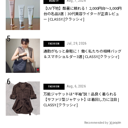
Aug, 7, 2026
BEAUTY
【UV下地】酷暑に頼れる！ 2,000円台〜3,000円
台の名品3選｜30代美容ライターが正直レビュ
ー | CLASSY.[クラッシィ]
Jul, 29, 2026
FASHION
通勤がもっと身軽に！ 働く私たちの相棒バッグ
＆スマホショルダー3選 | CLASSY.[クラッシィ]
Aug, 6, 2026
FASHION
万能ジャケットは“半袖”説！品良く着られる
【サファリ型ジャケット】は着回し力に注目 |
CLASSY.[クラッシィ]
Recommended by