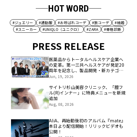
HOT WORD
#ジュエリー
#通勤服
#お呼ばれコーデ
#旅コーデ
#結婚
#スニーカー
#UNIQLO（ユニクロ）
#ZARA
#骨格診断
PRESS RELEASE
医薬品からトータルヘルスケア企業へ
の変革。第一三共ヘルスケアが発足20
周年を記念し、製品開発・新カテゴリ
挑戦の舞台や旧社統合時のエピソード
Jun, 19, 2026
を社員の想いとともに振り返る特別映
像を公開！
サイトリ杉山美容クリニック、「膣フ
ル(R)インナー」に特典メニューを新規
追加
Aug, 08, 2026
AliA、再始動後初のアルバム『mate』
本日より配信開始！リリックビデオも
公開！