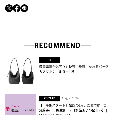
RECOMMEND
満員電車も外回りも快適！身軽になれるバッグ
＆スマホショルダー3選
Aug, 2, 2026
CULTURE
【下半期スタート】蟹座の8月、恋愛では〝自
分勝手〟に要注意！？【水晶玉子の星占い】 |
CLASSY.[クラッシィ]