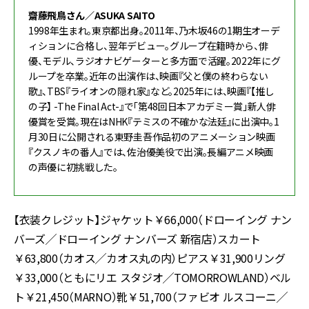
齋藤飛鳥さん／ASUKA SAITO
1998年生まれ。東京都出身。2011年、乃木坂46の1期生オーデ
ィションに合格し、翌年デビュー。グループ在籍時から、俳
優、モデル、ラジオナビゲーターと多方面で活躍。2022年にグ
ループを卒業。近年の出演作は、映画『父と僕の終わらない
歌』、TBS『ライオンの隠れ家』など。2025年には、映画『【推し
の子】 -The Final Act-』で「第48回日本アカデミー賞」新人俳
優賞を受賞。現在はNHK『テミスの不確かな法廷』に出演中。1
月30日に公開される東野圭吾作品初のアニメーション映画
『クスノキの番人』では、佐治優美役で出演。長編アニメ映画
の声優に初挑戦した。
【衣装クレジット】ジャケット￥66,000（ドローイング ナン
バーズ╱ドローイング ナンバーズ 新宿店）スカート
￥63,800（カオス╱カオス丸の内）ピアス￥31,900リング
￥33,000（ともにリエ スタジオ╱TOMORROWLAND）ベル
ト￥21,450（MARNO）靴￥51,700（ファビオ ルスコーニ╱