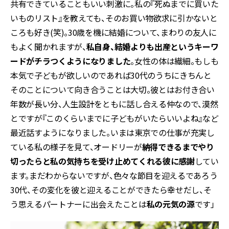
共有できていることもいい刺激に。私の『死ぬまでに買いた
いものリスト』を教えても、そのお買い物欲求に引かないと
ころも好き(笑)。30歳を機に結婚について、まわりの友人に
もよく聞かれますが、
私自身、結婚よりも出産というキーワ
ードがチラつくようになりました
。女性の体は繊細。もしも
本気で子どもが欲しいのであれば30代のうちにきちんと
そのことについて向き合うことは大切。彼とはお付き合い
年数が長い分、人生設計をともに話し合える仲なので、漠然
とですが『このくらいまでに子どもがいたらいいよね』など
最近話すようになりました。いまは東京での仕事が充実し
ている私の様子を見て、オードリーが
納得できるまでやり
切ったらと私の気持ちを受け止めてくれる彼に感謝
してい
ます。まだわからないですが、色々な節目を迎えるであろう
30代、その変化を彼と迎えることができたら幸せだし、そ
う思えるパートナーに出会えたことは
私の元気の源
です」