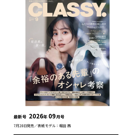
2026
09
最新号
年
月号
7月28日発売／
表紙モデル：堀田 茜