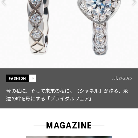
FASHION
PR
Jul, 15,2026
【ICB】人気インフルエンサーと共同制作! 週5で着たく
なる「名品ブラウス」２選
MAGAZINE