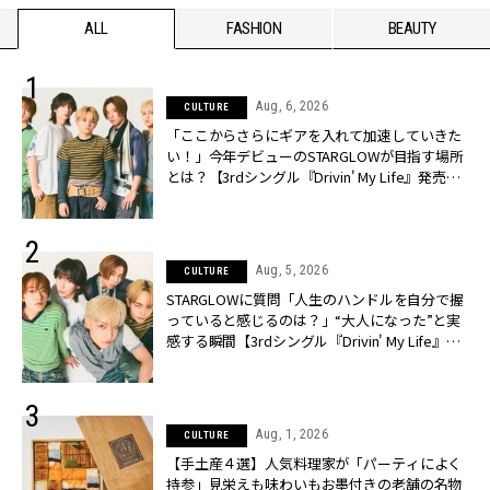
ALL
FASHION
BEAUTY
Aug, 6, 2026
CULTURE
「ここからさらにギアを入れて加速していきた
い！」今年デビューのSTARGLOWが目指す場所
とは？【3rdシングル『Drivin' My Life』発売】 |
CLASSY.[クラッシィ]
Aug, 5, 2026
CULTURE
STARGLOWに質問「人生のハンドルを自分で握
っていると感じるのは？」“大️人になった”と実
感する瞬間【3rdシングル『Drivin' My Life』発
売】 | CLASSY.[クラッシィ]
Aug, 1, 2026
CULTURE
【手土産４選】人気料理家が「パーティによく
持参」見栄えも味わいもお墨付きの老舗の名物