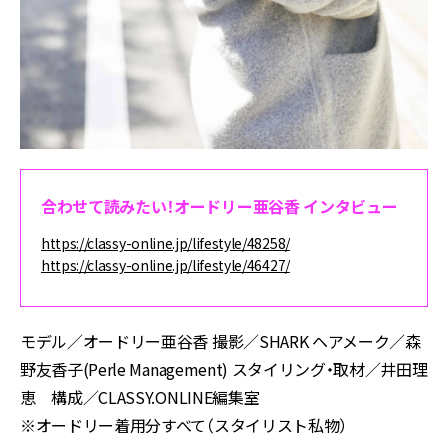
合わせて読みたい！オードリー亜谷香 インタビュー
https://classy-online.jp/lifestyle/48258/
https://classy-online.jp/lifestyle/46427/
モデル／オードリー亜谷香 撮影／SHARK ヘアメーク／森
野友香子(Perle Management) スタイリング・取材／井田理
恵 構成／CLASSY.ONLINE編集室
※オードリー着用分すべて（スタイリスト私物）