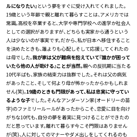
ルになりたい』
という夢をすぐに受け入れてくれました。
19歳という年齢で親と離れて暮らすことは、アメリカでは
常識。高校を卒業すると、大学や専門学校への進学か社会人
としての選択がありますが、どちらも実家から通うという
人は少ないのが事実です。だから、私が日本へ移住すること
を決めたときも、誰よりも心配しそして応援してくれたの
は母でした。
我が家は父が難病を抱えていて『誰かが困って
いたら他の人が助ける』ことが当然。
親への反抗期に当たる
10代半ばも、家族の結束力は抜群でした。それは父の病気
があったこと、そして何より母が怖かったからかもしれま
せん(笑)。
19歳のときも門限があって、私は忠実に守ってい
るような子
でした。そんなアンダーソン家(オードリーの苗
字)のファミリールールがあったからこそ、恋愛に目を向け
がちな10代も、自分の夢を着実に見つけることができたの
だと思っています。離れて暮らす今こそ門限はありません
が(笑)、人に対してのマナーやダメ出しをしてくれるのも