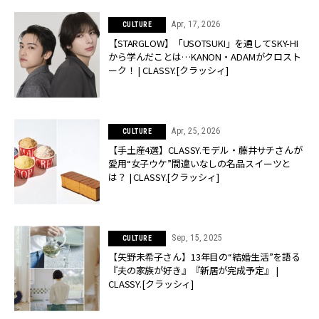
Apr, 17, 2026
CULTURE
【STARGLOW】「USOTSUKI」を通してSKY-HI
から学んだことは…KANON・ADAMがクロスト
ーク！ | CLASSY.[クラッシィ]
Apr, 25, 2026
CULTURE
【手土産4選】CLASSY.モデル・藤井サチさんが
愛用“女子ウケ”間違いなしの名品スイーツと
は？ | CLASSY.[クラッシィ]
Sep, 15, 2025
CULTURE
【矢野未希子さん】13年目の“結婚生活”を語る
『夫の家族が好き』『新居が完成予定』 |
CLASSY.[クラッシィ]