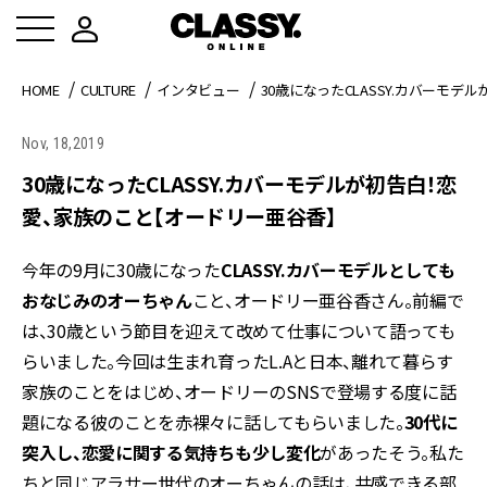
HOME
CULTURE
インタビュー
30歳になったCLASSY.カバーモ
Nov, 18,2019
30歳になったCLASSY.カバーモデルが初告白！恋
愛、家族のこと【オードリー亜谷香】
今年の9月に30歳になった
CLASSY.カバーモデルとしても
おなじみのオーちゃん
こと、オードリー亜谷香さん。前編で
は、30歳という節目を迎えて改めて仕事について語っても
らいました。今回は生まれ育ったL.Aと日本、離れて暮らす
家族のことをはじめ、オードリーのSNSで登場する度に話
題になる彼のことを赤裸々に話してもらいました。
30代に
突入し、恋愛に関する気持ちも少し変化
があったそう。私た
ちと同じアラサー世代のオーちゃんの話は、共感できる部