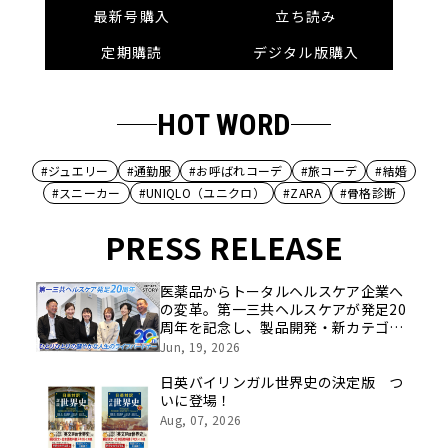
最新号購入
立ち読み
定期購読
デジタル版購入
HOT WORD
#ジュエリー
#通勤服
#お呼ばれコーデ
#旅コーデ
#結婚
#スニーカー
#UNIQLO（ユニクロ）
#ZARA
#骨格診断
PRESS RELEASE
医薬品からトータルヘルスケア企業へ
の変革。第一三共ヘルスケアが発足20
周年を記念し、製品開発・新カテゴリ
挑戦の舞台や旧社統合時のエピソード
Jun, 19, 2026
を社員の想いとともに振り返る特別映
像を公開！
日英バイリンガル世界史の決定版 つ
いに登場！
Aug, 07, 2026