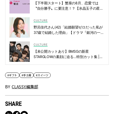
【下半期スタート】蟹座の8月、恋愛では
〝自分勝手〟に要注意！？【水晶玉子の星占
い】 | CLASSY.[クラッシィ]
CULTURE
野呂佳代さん(42)「結婚願望ゼロだった私が
37歳で結婚した理由」【ドラマ『銀河の一
票』出演中】 | CLASSY.[クラッシィ]
CULTURE
【未公開カットあり】BMSGの新星
STARGLOWの素顔に迫る…特別カット集 |
CLASSY.[クラッシィ]
#ギフト
#手土産
#スイーツ
BY
CLASSY.編集部
SHARE