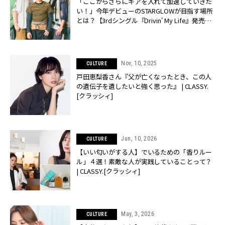
「ここからさらにギアを入れて加速していきた
い！」今年デビューのSTARGLOWが目指す場所
とは？【3rdシングル『Drivin' My Life』発売】 |
CLASSY.[クラッシィ]
Nov, 10, 2025
CULTURE
戸田恵梨香さん『父が亡くなったとき、この人
の遺伝子を遺したいと強く思った』 | CLASSY.
[クラッシィ]
Jun, 10, 2026
CULTURE
【いい匂いがする人】でいるための「香りルー
ル」４選！素敵な人が実践していることって？
| CLASSY.[クラッシィ]
May, 3, 2026
CULTURE