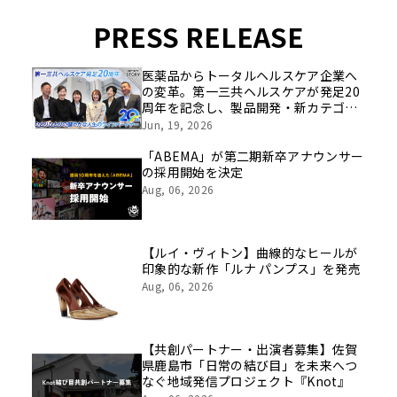
PRESS RELEASE
医薬品からトータルヘルスケア企業へ
の変革。第一三共ヘルスケアが発足20
周年を記念し、製品開発・新カテゴリ
挑戦の舞台や旧社統合時のエピソード
Jun, 19, 2026
を社員の想いとともに振り返る特別映
像を公開！
「ABEMA」が第二期新卒アナウンサー
の採用開始を決定
Aug, 06, 2026
【ルイ・ヴィトン】曲線的なヒールが
印象的な新作「ルナ パンプス」を発売
Aug, 06, 2026
【共創パートナー・出演者募集】佐賀
県鹿島市「日常の結び目」を未来へつ
なぐ地域発信プロジェクト『Knot』