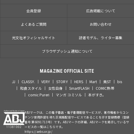
会員登録
広告掲載について
よくあるご質問
お問い合わせ
光文社オフィシャルサイト
読者モデル、ライター募集
ブラウザプッシュ通知について
MAGAZINE OFFICIAL SITE
JJ
CLASSY.
VERY
STORY
HERS
Mart
美ST
bis
和食スタイル
女性自身
SmartFLASH
COMIC熱帯
comic Pureri
マンガ コミソル
本がすき。
ABJマークは、この電子書店・電子書籍配信サービスが、著作権者からコン
テンツ使用許諾を得た正規版配信サービスであることを示す登録商標（登録
番号 第6091713号）です。ABJマークの詳細、ABJマークを掲示しているサ
ービスの一覧はこちらです。
https://aebs.or.jp/