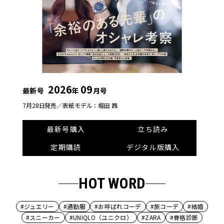
2026
09
最新号
年
月号
7月28日発売／
表紙モデル：堀田 茜
最新号購入
立ち読み
定期購読
デジタル版購入
HOT WORD
#ジュエリー
#通勤服
#お呼ばれコーデ
#旅コーデ
#結婚
#スニーカー
#UNIQLO（ユニクロ）
#ZARA
#骨格診断