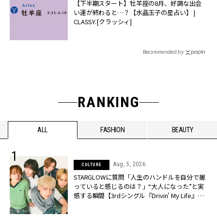
【下半期スタート】牡羊座の8月、好調な出会
い運が終わると…？【水晶玉子の星占い】 |
CLASSY.[クラッシィ]
Recommended by
RANKING
ALL
FASHION
BEAUTY
Aug, 5, 2026
CULTURE
STARGLOWに質問「人生のハンドルを自分で握
っていると感じるのは？」“大️人になった”と実
感する瞬間【3rdシングル『Drivin' My Life』発
売】 | CLASSY.[クラッシィ]