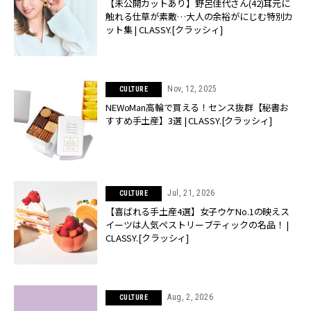
【未公開カットあり】野呂佳代さん(42)耳元に
触れる仕草が素敵…大人の余裕がにじむ特別カ
ット集 | CLASSY.[クラッシィ]
Nov, 12, 2025
CULTURE
NEWoMan高輪で買える！センス抜群【秘書お
すすめ手土産】3選 | CLASSY.[クラッシィ]
Jul, 21, 2026
CULTURE
【喜ばれる手土産4選】女子ウケNo.1の映えス
イーツは人気ペストリーブティックの名品！ |
CLASSY.[クラッシィ]
Aug, 2, 2026
CULTURE