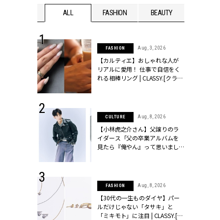
WEDDING
ALL
FASHION
BEAUTY
WEDDIN
 30, 2026
Aug, 3, 2026
FASHION
リー】1つでも
【カルティエ】おしゃれな人が
ポメラートの
リアルに愛用！ 仕事で自信をく
シリーズに注
れる相棒リング | CLASSY.[クラッ
ッシィ]
シィ]
 13, 2025
Aug, 8, 2026
CULTURE
ブランドのリ
【小林虎之介さん】父譲りのラ
0代カップルの
イダース「父の卒業アルバムを
SSY.[クラッシ
見たら『俺やん』って思いまし
た（笑）」 | CLASSY.[クラッシ
ィ]
 16, 2026
Aug, 8, 2026
FASHION
はアリ？お呼
【30代の一生ものダイヤ】パー
コーデ＆マナ
ルだけじゃない「タサキ」と
Y.[クラッシィ]
「ミキモト」に注目 | CLASSY.[ク