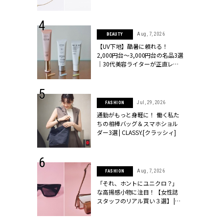
ラッシィ]
 24, 2026
Aug, 7, 2026
BEAUTY
方３選】結婚
【UV下地】酷暑に頼れる！
“シンプル黒ワ
2,000円台〜3,000円台の名品3選
フ』で盛るのが
｜30代美容ライターが正直レビ
[クラッシィ]
ュー | CLASSY.[クラッシィ]
 27, 2026
Jul, 29, 2026
FASHION
届のプレゼン
通勤がもっと身軽に！ 働く私た
だけの指輪が
ちの相棒バッグ＆スマホショル
フェアを開
ダー3選 | CLASSY.[クラッシィ]
クラッシィ]
 9, 2025
Aug, 7, 2026
FASHION
】ドレスに馴
「それ、ホントにユニクロ？」
的な「サブバ
な高揚感小物に注目！【女性誌
テプリマ、フェ
スタッフのリアル買い３選】 |
SY.[クラッシ
CLASSY.[クラッシィ]