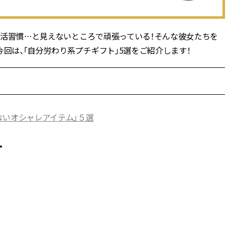
できる体験型イベントが開催 |
CLASSY.[クラッシィ]
、生活習慣…と見えないところで頑張っている！そんな彼女たちを
Aug, 8, 2026
Mar,
BEAUTY
WEDDING
“盛りすぎない”がトレンド！
【トレンドの巻き
今回は、「自分労わり系プチギフト」5選をご紹介します！
【最旬マスカラ4選】さりげない
式ゲスト服の鉄板
ボリュームと絶妙カラー |
ンピ”は『スカー
CLASSY.[クラッシィ]
正解！ | CLASSY.
Aug, 6, 2026
Jul,
BEAUTY
WEDDING
ないオシャレアイテム」５選
【ヘアアクセ6選】手抜きに見え
【ブルガリの婚姻
ない！アラサーのまとめ髪が垢
トも】世界に一つ
抜ける「即戦力アクセ」たち |
作れるブライダル
ー
CLASSY.[クラッシィ]
催！ | CLASSY.[
Aug, 5, 2026
Dec,
BEAUTY
WEDDING
忙しい毎日に「うるおいター
【結婚式お呼ばれ
ボ」を。新【SOFINA BASIC＋】
染む！上品で実用
のお手入れでうるおってなめら
ッグ」6選【アン
かな肌を目指す | CLASSY.[クラッ
イラー他】 | CLAS
シィ]
ィ]