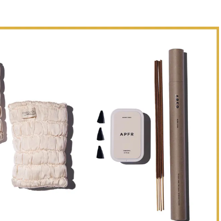
BEAUTY
Aug, 7, 2026
Jun,
BEAUTY
WEDDING
【UV下地】酷暑に頼れる！
【一生ものジュエ
2,000円台〜3,000円台の名品3選
存在感が際立つ！
｜30代美容ライターが正直レビ
「トゥギャザー」
ュー | CLASSY.[クラッシィ]
目 | CLASSY.[クラ
Sep, 25, 2025
Aug,
BEAUTY
WEDDING
マルジェラの“レプリカ”に新作
【結婚指輪】人気
も！注目度急上昇の『フレグラ
ング22選｜20〜3
ンス』５選 | CLASSY.[クラッシ
エピソードも | CLA
ィ]
ィ]
Aug, 8, 2026
Feb,
BEAUTY
WEDDING
【シャネル】「ココ マドモアゼ
結婚式に黒ドレス
ル クラッシュ アプソリュ」の限
ばれで失敗しない
定カフェが登場！世界観に没入
ーを解説 | CLASS