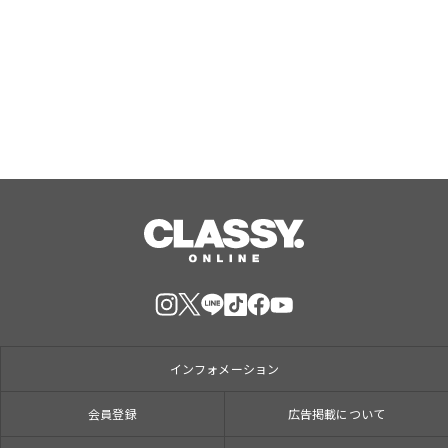
ス』で大人気のPBGが女性専用スタジ
オ（２号店）を開店。
Aug, 07, 2026
インフォメーション
会員登録
広告掲載について