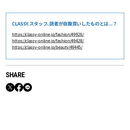
CLASSY.スタッフ、読者が自腹買いしたものとは...？
https://classy-online.jp/fashion/49926/
https://classy-online.jp/fashion/49428/
https://classy-online.jp/beauty/49445/
SHARE
RECOMMEND