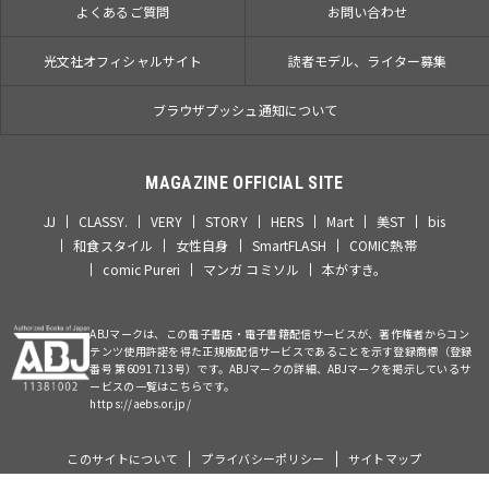
よくあるご質問
お問い合わせ
光文社オフィシャルサイト
読者モデル、ライター募集
ブラウザプッシュ通知について
MAGAZINE OFFICIAL SITE
JJ
CLASSY.
VERY
STORY
HERS
Mart
美ST
bis
和食スタイル
女性自身
SmartFLASH
COMIC熱帯
comic Pureri
マンガ コミソル
本がすき。
ABJマークは、この電子書店・電子書籍配信サービスが、著作権者からコン
テンツ使用許諾を得た正規版配信サービスであることを示す登録商標（登録
番号 第6091713号）です。ABJマークの詳細、ABJマークを掲示しているサ
ービスの一覧はこちらです。
https://aebs.or.jp/
このサイトについて
プライバシーポリシー
サイトマップ
©Kobunsha Co., Ltd. All Rights Reserved.