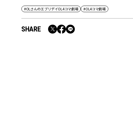
#OLさんのエブリデイOL4コマ劇場
#OL4コマ劇場
SHARE
RECOMMEND