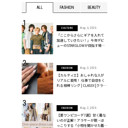
WEDDING
ALL
FASHION
BEAUTY
WEDDIN
 16, 2026
Aug, 6, 2026
CULTURE
はアリ？お呼
「ここからさらにギアを入れて
コーデ＆マナ
加速していきたい！」今年デビ
Y.[クラッシィ]
ューのSTARGLOWが目指す場所
とは？【3rdシングル『Drivin' My
Life』発売】 | CLASSY.[クラッシ
ィ]
 13, 2025
Aug, 3, 2026
FASHION
ブランドのリ
【カルティエ】おしゃれな人が
0代カップルの
リアルに愛用！ 仕事で自信をく
SSY.[クラッシ
れる相棒リング | CLASSY.[クラッ
シィ]
 30, 2026
Aug, 2, 2026
FASHION
リー】1つでも
【夏ワンピコーデ7選】甘く着な
ポメラートの
いのが正解！アラサーが脱・ほ
シリーズに注
っこりする「小物を聞かせた着