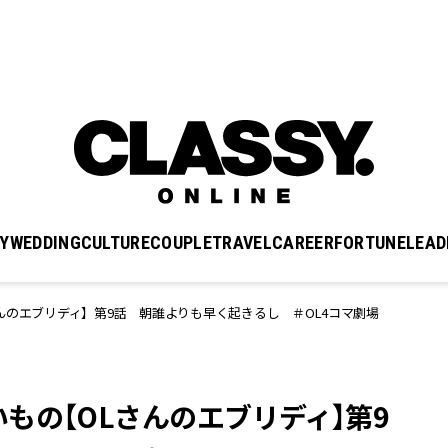
Y
WEDDING
CULTURE
COUPLE
TRAVEL
CAREER
FORTUNE
LEAD
んのエブリディ】第9話 朝誰よりも早く起きるし ＃OL4コマ劇場
もの【OLさんのエブリディ】第9