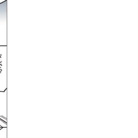
ュー | CLASSY.[クラッシィ]
目 | CLASSY.[クラ
Aug, 7, 2026
Mar,
BEAUTY
WEDDING
冷房・紫外線etc...「夏の隠れ乾
【トレンドの巻き
燥」を防ぐ【ベタつかない名品
式ゲスト服の鉄板
クリーム】3選＜30代のベストコ
ンピ”は『スカー
スメ＞ | CLASSY.[クラッシィ]
正解！ | CLASSY.
Nov, 17, 2025
Aug,
BEAUTY
WEDDING
【落ちない名品リップ10選】塗
20万円台〜【カル
り直しできない・皮むけしやす
ング４選】ラブ、トリ
いetc.悩みをクリア | CLASSY.[ク
を『マリッジ』に
ラッシィ]
ます！ | CLASSY.
Aug, 5, 2026
Sep,
BEAUTY
WEDDING
夏の深刻なくすみ・色ムラにア
“キャトル”で人気
プローチ！【透明感を底上げ】
ュロン】の『ブラ
神コスメ３選 | CLASSY.[クラッシ
グ』は普段使いもし
ィ]
CLASSY.[クラッシ