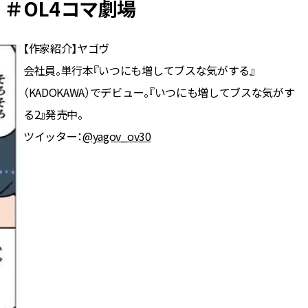
＃OL4コマ劇場
BEAUTY
【作家紹介】ヤゴヴ
会社員。単行本『いつにも増してブスな気がする』
Aug, 6, 2026
Feb,
BEAUTY
WEDDING
【ヘアアクセ6選】手抜きに見え
結婚式に黒ドレス
（KADOKAWA）でデビュー。『いつにも増してブスな気がす
ない！アラサーのまとめ髪が垢
ばれで失敗しない
抜ける「即戦力アクセ」たち |
ーを解説 | CLASS
る2』発売中。
CLASSY.[クラッシィ]
ツイッター：
@yagov_ov30
Aug, 5, 2026
Aug,
BEAUTY
WEDDING
忙しい毎日に「うるおいター
【結婚指輪】人気
ボ」を。新【SOFINA BASIC＋】
ング22選｜20〜3
のお手入れでうるおってなめら
エピソードも | CLA
かな肌を目指す | CLASSY.[クラッ
ィ]
シィ]
Aug, 7, 2026
Jun,
BEAUTY
WEDDING
【UV下地】酷暑に頼れる！
【一生ものジュエ
2,000円台〜3,000円台の名品3選
存在感が際立つ！
｜30代美容ライターが正直レビ
「トゥギャザー」