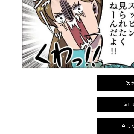
次
前回
今ま