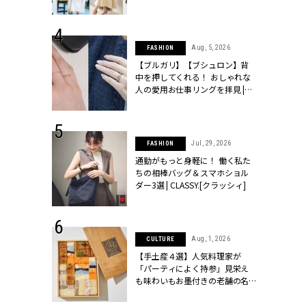
ッシィ]
こなし」 | CLASSY.[クラッシィ]
 24, 2026
Aug, 5, 2026
FASHION
方３選】結婚
【ブルガリ】【ブシュロン】背
“シンプル黒ワ
中を押してくれる！ おしゃれな
フ』で盛るのが
人の愛用お仕事リングを拝見 |
[クラッシィ]
CLASSY.[クラッシィ]
 18, 2025
Jul, 29, 2026
FASHION
ティエ人気リ
通勤がもっと身軽に！ 働く私た
ニティetc.
ちの相棒バッグ＆スマホショル
選ぶ人増えて
ダー3選 | CLASSY.[クラッシィ]
[クラッシィ]
 4, 2025
Aug, 1, 2026
CULTURE
急上昇【ブシ
【手土産４選】人気料理家が
イダルリン
「パーティによく持参」見栄え
やすい！ |
も味わいもお墨付きの老舗の名
ィ]
物とは？ | CLASSY.[クラッシィ]