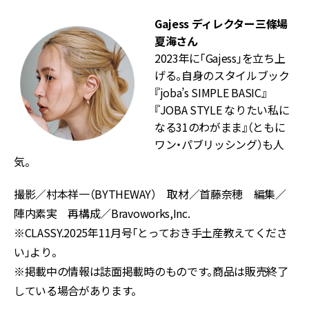
Gajess ディレクター
三條場
夏海さん
2023年に「Gajess」を立ち上
げる。自身のスタイルブック
『joba’s SIMPLE BASIC』
『JOBA STYLE なりたい私に
なる31のわがまま』（ともに
ワン・パブリッシング）も人
気。
撮影／村本祥一（BYTHEWAY） 取材／首藤奈穂 編集／
陣内素実 再構成／Bravoworks,Inc.
※CLASSY.2025年11月号「とっておき手土産教えてくださ
い」より。
※掲載中の情報は誌面掲載時のものです。商品は販売終了
している場合があります。