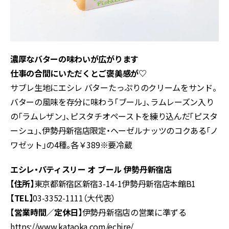
濃厚なバターの味わいが広がります
仕事の合間にいただくとご褒美感が♡
サブレ生地にエシレ バターたっぷりのクリームをサンド。
バターの風味を存分に味わう「ブール」、ラムレーズン入り
の「ラムレザン」、ピスタチオペーストを練り込んだ「ピスタ
ーシュ」、伊勢丹新宿店限定・ヘーゼルナッツのコクある「ノ
ワゼット」の4種。各￥389※要冷蔵
エシレ・パティスリー オ ブール 伊勢丹新宿店
【住所】
東京都新宿区新宿3-14-1伊勢丹新宿店本館B1
【TEL】
03-3352-1111（大代表）
【営業時間／定休日】
伊勢丹新宿店の営業に準ずる
https://www.kataoka.com/echire/