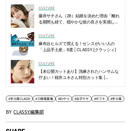
CULTURE
藤井サチさん（28）結婚を決めた理由「離れ
る期間も経て、穏やかな彼の良さを実感しま
した」 | CLASSY.[クラッシィ]
CULTURE
麻布台ヒルズで買える！センスがいい人の
「上品手土産」6選 | CLASSY.[クラッシィ]
CULTURE
【未公開カットあり】洗練されたハンサムな
佇まい！桜井ユキさん特別カット集 |
CLASSY.[クラッシィ]
#手土産CLASSY
#三條場夏海
#おやつ
#女子ウケ
#ギフト
#手土産
BY
CLASSY.編集部