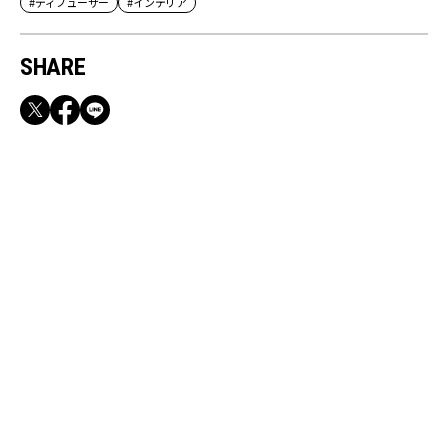
#ディフューザー
#インテリア
SHARE
RECOMMEND
満員電車も外回りも快適！身軽になれるバッグ
＆スマホショルダー3選