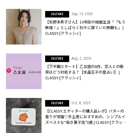
Sep, 13, 2025
CULTURE
【矢野未希子さん】13年目の結婚生活「『もう
無理！』としばらく別々に寝ていた時期も」 |
CLASSY.[クラッシィ]
Aug, 2, 2026
CULTURE
【下半期スタート】乙女座の8月、恋人との衝
突はどう対処する？【水晶玉子の星占い】 |
CLASSY.[クラッシィ]
Oct, 8, 2025
CULTURE
【CLASSY.エディターの購入品レポ】バターの
香りが至福♡手土産におすすめの、シンプルイ
ズベストな“焼き菓子缶”3選 | CLASSY.[クラッシ
ィ]