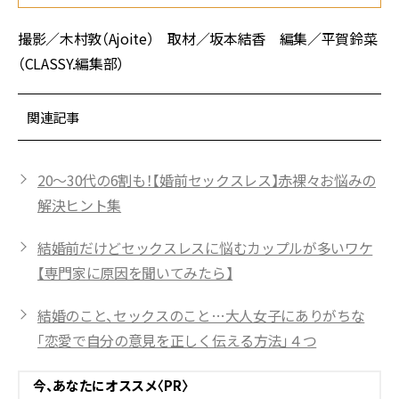
撮影／木村敦（Ajoite） 取材／坂本結香 編集／平賀鈴菜
（CLASSY.編集部）
関連記事
20〜30代の6割も！【婚前セックスレス】赤裸々お悩みの
解決ヒント集
結婚前だけどセックスレスに悩むカップルが多いワケ
【専門家に原因を聞いてみたら】
結婚のこと、セックスのこと…大人女子にありがちな
「恋愛で自分の意見を正しく伝える方法」４つ
今、あなたにオススメ〈PR〉