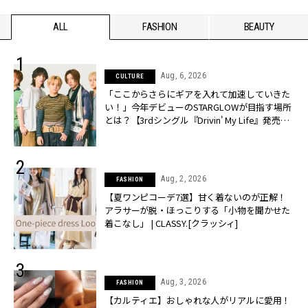
ALL
FASHION
BEAUTY
Aug, 6, 2026
CULTURE
「ここからさらにギアを入れて加速していきた
い！」今年デビューのSTARGLOWが目指す場所
とは？【3rdシングル『Drivin' My Life』発売】 |
CLASSY.[クラッシィ]
Aug, 2, 2026
FASHION
【夏ワンピコーデ7選】甘く着ないのが正解！
アラサーが脱・ほっこりする「小物を聞かせた
着こなし」 | CLASSY.[クラッシィ]
Aug, 3, 2026
FASHION
【カルティエ】おしゃれな人がリアルに愛用！