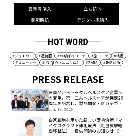
最新号購入
立ち読み
定期購読
デジタル版購入
HOT WORD
#ジュエリー
#通勤服
#お呼ばれコーデ
#旅コーデ
#結婚
#スニーカー
#UNIQLO（ユニクロ）
#ZARA
#骨格診断
PRESS RELEASE
医薬品からトータルヘルスケア企業へ
の変革。第一三共ヘルスケアが発足20
周年を記念し、製品開発・新カテゴリ
挑戦の舞台や旧社統合時のエピソード
Jun, 19, 2026
を社員の想いとともに振り返る特別映
像を公開！
自家細胞を用いた新しい薄毛治療「マ
イクログラフト薄毛療法（毛包皮膚組
織移植法）」提供開始のお知らせ 【医