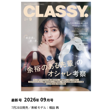
2026
09
最新号
年
月号
7月28日発売／
表紙モデル：堀田 茜