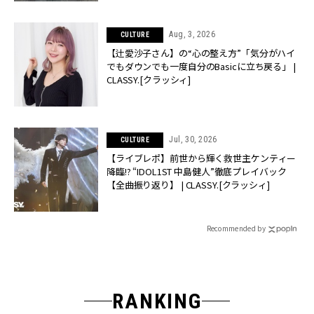
Aug, 3, 2026
CULTURE
【辻愛沙子さん】の“心の整え方”「気分がハイ
でもダウンでも一度自分のBasicに立ち戻る」 |
CLASSY.[クラッシィ]
Jul, 30, 2026
CULTURE
【ライブレポ】前世から輝く救世主ケンティー
降臨!? “IDOL1ST 中島健人”徹底プレイバック
【全曲振り返り】 | CLASSY.[クラッシィ]
Recommended by
RANKING