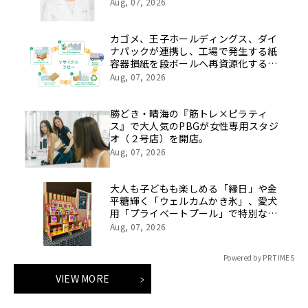
療法人社団 青真会 青山エルクリニ
Aug, 07, 2026
ック】
カゴメ、王子ホールディングス、ダイ
ナパックが連携し、工場で発生する紙
容器損紙を段ボールへ再資源化する実
証を開始
Aug, 07, 2026
勝どき・晴海の『筋トレ×ピラティ
ス』で大人気のPBGが女性専用スタジ
オ（２号店）を開店。
Aug, 07, 2026
大人も子どもも楽しめる「縁日」や金
平糖輝く「ウェルカムかき氷」、愛犬
用「プライベートプール」で特別な夏
休みをお届け
Aug, 07, 2026
Powered by PR TIMES
VIEW MORE