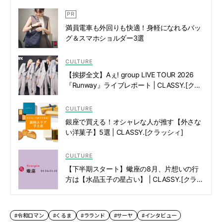
満員電車も外回りも快適！身軽になれるバッ
グ＆スマホショルダー3選
CULTURE
【挨拶全文】Aぇ! group LIVE TOUR 2026
『Runway』ライブレポート | CLASSY.[クラ
ッシィ]
CULTURE
銀座で買える！オシャレな人が推す【外さな
い洋菓子】5選 | CLASSY.[クラッシィ]
CULTURE
【下半期スタート】蠍座の8月、片想いの行
方は【水晶玉子の星占い】 | CLASSY.[クラッ
シィ]
#令和ロマン
#くるま
#ラランド
#サーヤ
#インタビュー