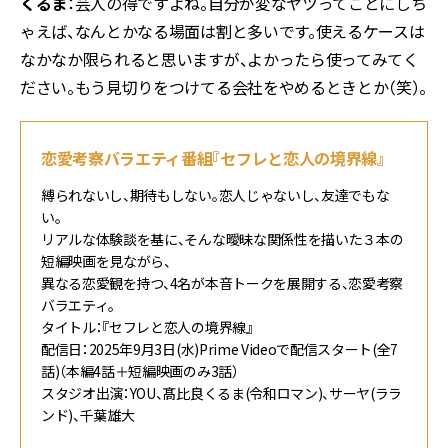
くるま
：芸人の得ですよね。自分が変なヤツってことにしち
ゃえば、なんとかなる場面は割と多いです。使えるケースは
なかなか限られると思いますが、よかったら使ってみてく
ださい。もう見切りをつけてる会社をやめるときとか（笑）。
恋愛考察バラエティ番組『セフレと恋人の境界線』
縛られないし、期待もしない。恋人じゃないし、友達でもな
い。
リアルな体験談を基に、そんな曖昧な関係性を描いた３本の
短編映画を見ながら、
異なる恋愛観を持つ、4名が本音トークを展開する、恋愛考察
バラエティ。
タイトル：『セフレと恋人の境界線』
配信日：2025年9月3日(水)Prime Videoで配信スタート(全7
話)（本編4話＋短編映画のみ3話）
スタジオ出演：YOU、髙比良くるま(令和ロマン)、サーヤ(ララ
ンド)、千葉雄大