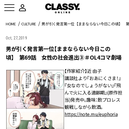
HOME
CULTURE
男が引く発言第一位【ままならない今日この頃】 第6
Oct, 27,2019
男が引く発言第一位【ままならない今日この
頃】 第69話 女性の社会進出③＃OL4コマ劇場
【作家紹介】近 由子
講談社より『おあにくさま！』
『女なのでしょうがない』『飛
んで火に入る適齢期』(原作担
当)発売中。趣味：飲プロレス
観戦しながら飲酒。
https://note.mu/euphoria