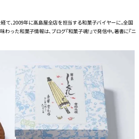
ん
BEAUTY
を経て、2009年に髙島屋全店を担当する和菓子バイヤーに。全国
上を味わった和菓子情報は、ブログ『和菓子魂！』で発信中。著書に『ニ
Aug, 7, 2026
Jun,
BEAUTY
WEDDING
【UV下地】酷暑に頼れる！
【一生ものジュエ
2,000円台〜3,000円台の名品3選
存在感が際立つ！
｜30代美容ライターが正直レビ
「トゥギャザー」
ュー | CLASSY.[クラッシィ]
目 | CLASSY.[クラ
Sep, 25, 2025
Aug,
BEAUTY
WEDDING
マルジェラの“レプリカ”に新作
【結婚指輪】人気
も！注目度急上昇の『フレグラ
ング22選｜20〜3
ンス』５選 | CLASSY.[クラッシ
エピソードも | CLA
ィ]
ィ]
Aug, 8, 2026
Feb,
BEAUTY
WEDDING
【シャネル】「ココ マドモアゼ
結婚式に黒ドレス
ル クラッシュ アプソリュ」の限
ばれで失敗しない
定カフェが登場！世界観に没入
ーを解説 | CLASS