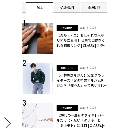
WEDDING
ALL
FASHION
BEAUTY
WEDDIN
 30, 2026
Aug, 3, 2026
FASHION
リー】1つでも
【カルティエ】おしゃれな人が
ポメラートの
リアルに愛用！ 仕事で自信をく
シリーズに注
れる相棒リング | CLASSY.[クラッ
ッシィ]
シィ]
 13, 2025
Aug, 8, 2026
CULTURE
ブランドのリ
【小林虎之介さん】父譲りのラ
0代カップルの
イダース「父の卒業アルバムを
SSY.[クラッシ
見たら『俺やん』って思いまし
た（笑）」 | CLASSY.[クラッシ
ィ]
 16, 2026
Aug, 8, 2026
FASHION
はアリ？お呼
【30代の一生ものダイヤ】パー
コーデ＆マナ
ルだけじゃない「タサキ」と
Y.[クラッシィ]
「ミキモト」に注目 | CLASSY.[ク