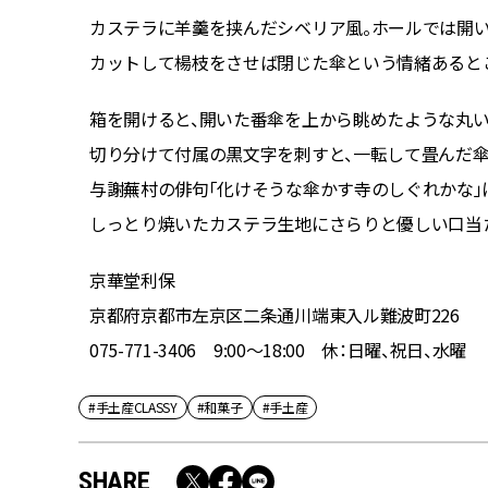
カステラに羊羹を挟んだシベリア風。ホールでは開い
カットして楊枝をさせば閉じた傘という情緒あると
箱を開けると、開いた番傘を上から眺めたような丸い
切り分けて付属の黒文字を刺すと、一転して畳んだ傘に
与謝蕪村の俳句「化けそうな傘かす寺のしぐれかな」
しっとり焼いたカステラ生地にさらりと優しい口当た
京華堂利保
京都府京都市左京区二条通川端東入ル難波町226
075-771-3406 9:00～18:00 休：日曜、祝日、水曜
#手土産CLASSY
#和菓子
#手土産
SHARE