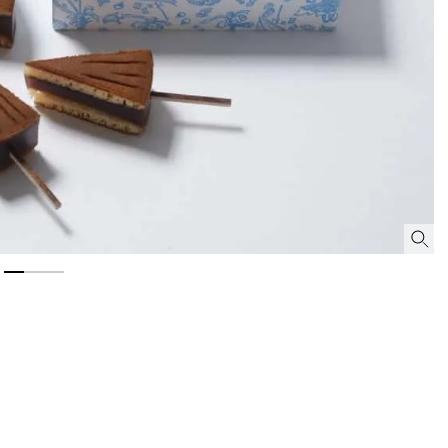
できる体験型イベントが開催 |
CLASSY.[クラッシィ]
Aug, 8, 2026
Mar,
BEAUTY
WEDDING
“盛りすぎない”がトレンド！
【トレンドの巻き
【最旬マスカラ4選】さりげない
式ゲスト服の鉄板
ボリュームと絶妙カラー |
ンピ”は『スカー
CLASSY.[クラッシィ]
正解！ | CLASSY.
Aug, 6, 2026
Dec,
BEAUTY
WEDDING
【ヘアアクセ6選】手抜きに見え
【結婚式お呼ばれ
ない！アラサーのまとめ髪が垢
染む！上品で実用
抜ける「即戦力アクセ」たち |
ッグ」6選【アン
CLASSY.[クラッシィ]
イラー他】 | CLAS
ィ]
Aug, 5, 2026
Jul,
BEAUTY
WEDDING
忙しい毎日に「うるおいター
【ブルガリの婚姻
ボ」を。新【SOFINA BASIC＋】
トも】世界に一つ
のお手入れでうるおってなめら
作れるブライダル
かな肌を目指す | CLASSY.[クラッ
催！ | CLASSY.[
シィ]