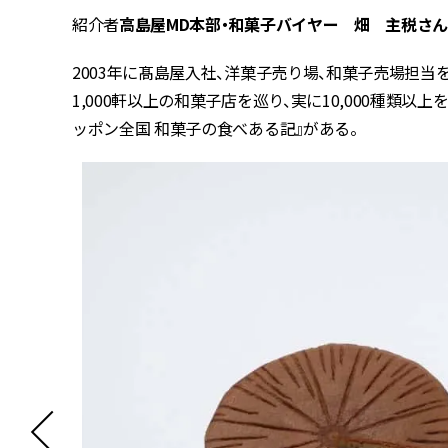
紹介者
高島屋MD本部・和菓子バイヤー 畑 主税さ
2003年に髙島屋入社、洋菓子売り場、和菓子売場担当
1,000軒以上の和菓子店を巡り、実に10,000種類以
ッポン全国 和菓子の食べある記』がある。