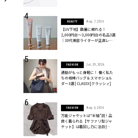
ラッシィ]
 24, 2026
Aug, 7, 2026
BEAUTY
方３選】結婚
【UV下地】酷暑に頼れる！
“シンプル黒ワ
2,000円台〜3,000円台の名品3選
フ』で盛るのが
｜30代美容ライターが正直レビ
[クラッシィ]
ュー | CLASSY.[クラッシィ]
 9, 2025
Jul, 29, 2026
FASHION
】ドレスに馴
通勤がもっと身軽に！ 働く私た
的な「サブバ
ちの相棒バッグ＆スマホショル
テプリマ、フェ
ダー3選 | CLASSY.[クラッシィ]
SY.[クラッシ
【女子ウケ】
つちやの「みずのいろ」
 27, 2026
Aug, 6, 2026
FASHION
届のプレゼン
万能ジャケットは“半袖”説！品
10枚入り￥1,200
だけの指輪が
良く着られる【サファリ型ジャ
フェアを開
ケット】は着回し力に注目 |
クラッシィ]
CLASSY.[クラッシィ]
手作業で成形された、カラフルなおはじきのような琥珀の干菓子