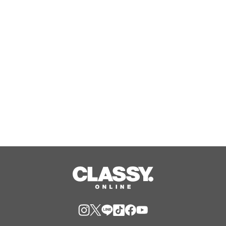
『Like the dawning light』のEDテー
マ「Rise Sunshine ALL HEROES
Ver.」がフルサイズ配信決定！
Aug, 08, 2026
【TAC公務員】8/13(木)「オンライン
オリエンテーション（体験入学）」を
無料で開催！学習スタートはじめの1
歩！
Aug, 08, 2026