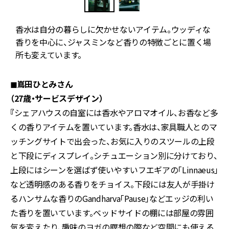
か
香水は自分の暮らしに欠かせないアイテム。ウッディな
空
香りを中心に、ジャスミンなど香りの特徴ごとに置く場
所も変えています。
◼︎嶌田ひとみさん
（27歳・サービスデザイン）
『
シェアハウスの自室には香水やアロマオイル、お香など多
くの香りアイテムを置いています。香水は、家具職人とのマ
ッチングサイトで出会った、お気に入りのスツールの上段
と下段にディスプレイ。シチュエーション別に分けており、
上段にはシーンを選ばず使いやすいフエギアの「Linnaeus」
など透明感のある香りをチョイス。下段には友人が手掛け
るハンサムな香りのGandharva「Pause」などエッジの利い
た香りを置いています。ベッドサイドの棚には部屋の雰囲
気を変えたり、趣味のヨガの瞑想の際など空間にも使える