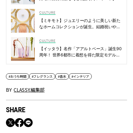
選 | CLASSY.[クラッシィ]
CULTURE
【ミキモト】ジュエリーのように美しい新た
なホームコレクションが誕生。結婚祝いや引
っ越し祝いにも！ | CLASSY.[クラッシィ]
CULTURE
【イッタラ】名作「アアルトベース」誕生90
周年！ 世界6都市に着想を得た限定モデルが
登場 | CLASSY.[クラッシィ]
#おうち時間
#フレグランス
#香水
#インテリア
BY
CLASSY.編集部
SHARE