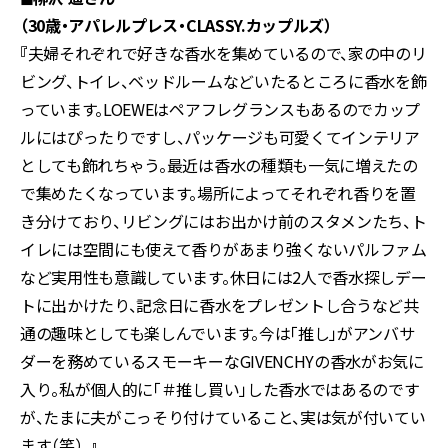
（30歳・アパレルプレス・CLASSY.カップルズ）
『
夫婦それぞれで好きな香水を集めているので、家の中のリ
ビング、トイレ、ベッドルームなどいたるところに香水を飾
っています。LOEWEはペアフレグランスもあるのでカップ
ルにはぴったりですし、パッケージも可愛くてインテリア
としても飾れちゃう。最近は香水の種類も一気に増えたの
で集めたくなっています。場所によってそれぞれ香りを置
き分けており、リビングにはお出かけ前のスタメンたち、ト
イレには空間にも使えて香りがあまり強くないパルファム
など実用性も意識しています。休日には2人で香水探しデー
トに出かけたり、記念日に香水をプレゼントし合うなど共
通の趣味としても楽しんでいます。今は「推し」がアンバサ
ダーを務めているスモーキーなGIVENCHYの香水がお気に
入り。私が個人的に「＃推し買い」した香水ではあるのです
が、たまに夫がこっそり付けていること、実は気が付いてい
ます（笑）。
』