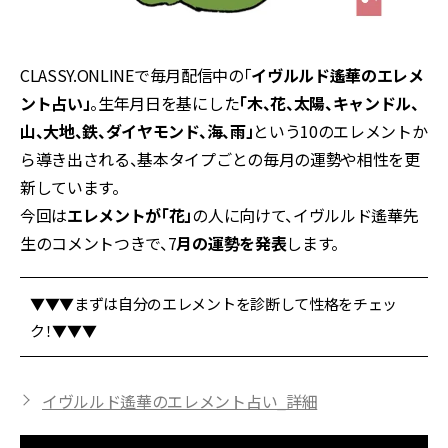
CLASSY.ONLINEで毎月配信中の「
イヴルルド遙華のエレメ
ント占い」
。生年月日を基にした
「木、花、太陽、キャンドル、
山、大地、鉄、ダイヤモンド、海、雨」
という10のエレメントか
ら導き出される、基本タイプごとの毎月の運勢や相性を更
新しています。
今回は
エレメントが「花」
の人に向けて、イヴルルド遙華先
生のコメントつきで、7
月の運勢を発表
します。
▼▼▼まずは自分のエレメントを診断して性格をチェッ
ク！▼▼▼
イヴルルド遙華のエレメント占い_詳細