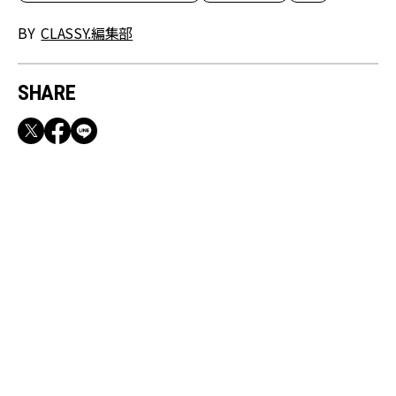
BY
CLASSY.編集部
SHARE
RECOMMEND
満員電車も外回りも快適！身軽になれるバッグ
＆スマホショルダー3選