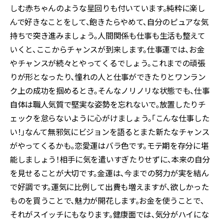
しむ赤ちゃんのような星回りも付いています。純粋に楽し
んで好きなことをして、飽きたらやめて、自分のピュアな気
持ちで突き進みましょう。人間関係も仕事も生活も整えて
いくと、ここからチャンスが到来します。仕事運では、お金
やチャンスが続々とやってくるでしょう。これまでの頑張
りが形となったり、憧れの人と仕事ができたりとワンラン
ク上の成功を掴めるとき。そんなノリノリな状態でも、仕事
自体は職人気質で堅実な姿勢を忘れないで。放置したりチ
ェックを怠らないように心がけましょう。「こんな仕事した
い！」なんて無邪気にビジョンを語るとまた新たなチャンス
がやってくるかも。恋愛運はバラ色です。モテ期を存分に堪
能しましょう！相手に気を遣いすぎたりせずに、本来の自分
を見せることが大切です。金運は、今までの努力が実を結ん
で好調です。運気に比例して出費も増えますが、欲しかった
ものを買うことで、魅力が開花します。お金を使うことで、
それがスイッチにもなります。健康面では、気分がハイにな