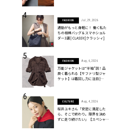
ッシィ]
シィ]
 24, 2026
Jul, 29, 2026
FASHION
方３選】結婚
通勤がもっと身軽に！ 働く私た
“シンプル黒ワ
ちの相棒バッグ＆スマホショル
フ』で盛るのが
ダー3選 | CLASSY.[クラッシィ]
[クラッシィ]
 14, 2026
Aug, 6, 2026
FASHION
ポーズで贈ら
万能ジャケットは“半袖”説！品
じゃなくてネ
良く着られる【サファリ型ジャ
LASSY.世代
ケット】は着回し力に注目 |
語 #15】 |
CLASSY.[クラッシィ]
ィ]
 9, 2025
Aug, 4, 2026
CULTURE
】ドレスに馴
桜井ユキさん「安定に満足した
的な「サブバ
ら、そこで終わり。限界を決め
テプリマ、フェ
ずに走り続けたい」【スペシャ
SY.[クラッシ
ルドラマ『しあわせは食べて寝
て待て ～早春の養生編～』】 |