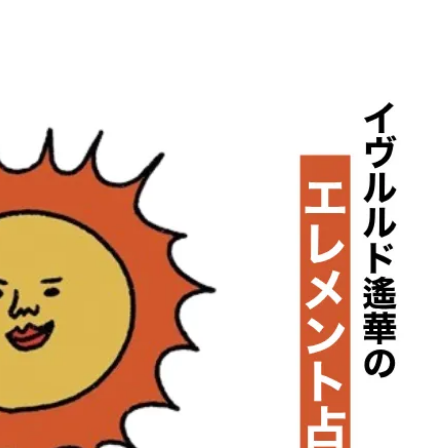
BEAUTY
Aug, 7, 2026
Aug,
BEAUTY
WEDDING
【UV下地】酷暑に頼れる！
【結婚指輪】人気
2,000円台〜3,000円台の名品3選
ング22選｜20〜3
｜30代美容ライターが正直レビ
エピソードも | CLA
ュー | CLASSY.[クラッシィ]
ィ]
Aug, 6, 2026
Feb,
BEAUTY
WEDDING
【ヘアアクセ6選】手抜きに見え
結婚式に黒ドレス
ない！アラサーのまとめ髪が垢
ばれで失敗しない
抜ける「即戦力アクセ」たち |
ーを解説 | CLASS
CLASSY.[クラッシィ]
Sep, 25, 2025
Jun,
BEAUTY
WEDDING
マルジェラの“レプリカ”に新作
【一生ものジュエ
も！注目度急上昇の『フレグラ
存在感が際立つ！
ンス』５選 | CLASSY.[クラッシ
「トゥギャザー」