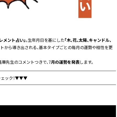
ィ]
目 | CLASSY.[クラ
Aug, 8, 2026
Mar,
BEAUTY
WEDDING
【シャネル】「ココ マドモアゼ
【トレンドの巻き
ル クラッシュ アプソリュ」の限
式ゲスト服の鉄板
定カフェが登場！世界観に没入
ンピ”は『スカー
できる体験型イベントが開催 |
正解！ | CLASSY.
レメント占い」
。生年月日を基にした
「木、花、太陽、キャンドル、
CLASSY.[クラッシィ]
ントから導き出される、基本タイプごとの毎月の運勢や相性を更
Aug, 7, 2026
Apr,
BEAUTY
WEDDING
遙華先生のコメントつきで、7
月の運勢を発表
します。
冷房・紫外線etc...「夏の隠れ乾
【ブルガリ】プロ
燥」を防ぐ【ベタつかない名品
れたのは、リング
クリーム】3選＜30代のベストコ
ックレスだった！【C
スメ＞ | CLASSY.[クラッシィ]
のブライダルリング物
ェック！▼▼▼
CLASSY.[クラッシ
Aug, 5, 2026
Dec,
BEAUTY
WEDDING
忙しい毎日に「うるおいター
【結婚式お呼ばれ
ボ」を。新【SOFINA BASIC＋】
染む！上品で実用
のお手入れでうるおってなめら
ッグ」6選【アン
かな肌を目指す | CLASSY.[クラッ
イラー他】 | CLAS
シィ]
ィ]