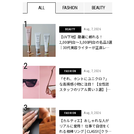
WEDDING
ALL
FASHION
BEAUTY
WEDDIN
 13, 2025
Aug, 7, 2026
BEAUTY
ブランドのリ
【UV下地】酷暑に頼れる！
0代カップルの
2,000円台〜3,000円台の名品3選
SSY.[クラッシ
｜30代美容ライターが正直レビ
ュー | CLASSY.[クラッシィ]
 16, 2026
Aug, 7, 2026
FASHION
はアリ？お呼
「それ、ホントにユニクロ？」
コーデ＆マナ
な高揚感小物に注目！【女性誌
Y.[クラッシィ]
スタッフのリアル買い３選】 |
CLASSY.[クラッシィ]
 30, 2026
Aug, 3, 2026
FASHION
リー】1つでも
【カルティエ】おしゃれな人が
ポメラートの
リアルに愛用！ 仕事で自信をく
シリーズに注
れる相棒リング | CLASSY.[クラッ