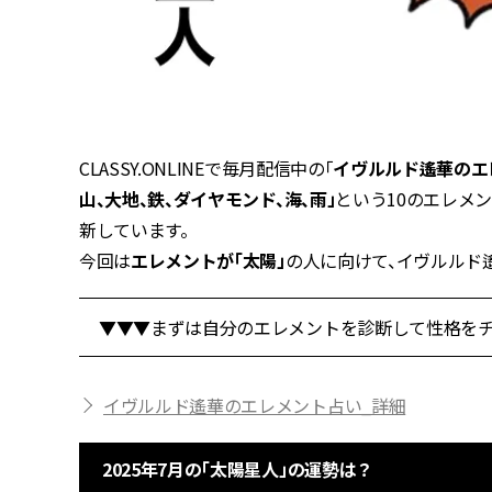
CLASSY.ONLINEで毎月配信中の「
イヴルルド遙華のエ
山、大地、鉄、ダイヤモンド、海、雨」
という10のエレメ
新しています。
今回は
エレメントが「太陽」
の人に向けて、イヴルルド
▼▼▼まずは自分のエレメントを診断して性格をチ
イヴルルド遙華のエレメント占い_詳細
2025年7月の「太陽星人」の運勢は？