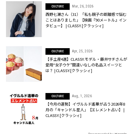
Mar, 26, 2026
CULTURE
西野七瀬さん（31）「私も親子の距離感で悩む
ことはありました」【映画『90メートル』イン
タビュー】 | CLASSY.[クラッシィ]
Apr, 25, 2026
CULTURE
【手土産4選】CLASSY.モデル・藤井サチさんが
愛用“女子ウケ”間違いなしの名品スイーツと
は？ | CLASSY.[クラッシィ]
Aug, 1, 2026
CULTURE
【今月の運勢】イヴルルド遙華が占う2026年8
月の「キャンドル星人」【エレメント占い】 |
CLASSY.[クラッシィ]
Recommended by