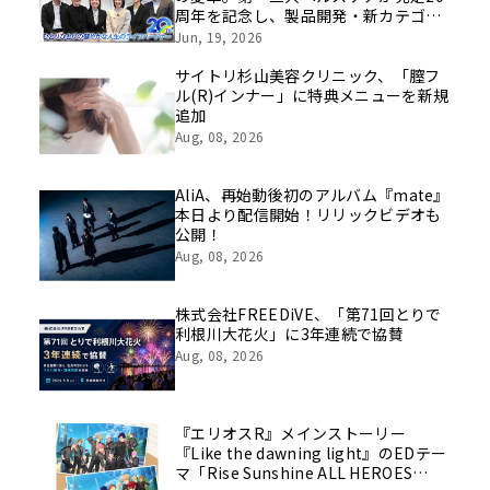
周年を記念し、製品開発・新カテゴリ
挑戦の舞台や旧社統合時のエピソード
Jun, 19, 2026
を社員の想いとともに振り返る特別映
像を公開！
サイトリ杉山美容クリニック、「膣フ
ル(R)インナー」に特典メニューを新規
追加
Aug, 08, 2026
AliA、再始動後初のアルバム『mate』
本日より配信開始！リリックビデオも
公開！
Aug, 08, 2026
株式会社FREEDiVE、「第71回とりで
利根川大花火」に3年連続で協賛
Aug, 08, 2026
『エリオスR』メインストーリー
『Like the dawning light』のEDテー
マ「Rise Sunshine ALL HEROES