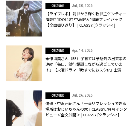
Jul, 30, 2026
CULTURE
【ライブレポ】前世から輝く救世主ケンティー
降臨!? “IDOL1ST 中島健人”徹底プレイバック
【全曲振り返り】 | CLASSY.[クラッシィ]
Apr, 14, 2026
CULTURE
永作博美さん（55）子育ては予想外の出来事の
連続「毎日、試行錯誤しながら過ごしていま
す」【火曜ドラマ『時すでにおスシ!?』主演】 |
CLASSY.[クラッシィ]
Jul, 26, 2026
CULTURE
俳優・中沢元紀さん「一番リフレッシュできる
場所はおじいちゃんの家」CLASSY.7月号インタ
ビュー＜全文公開＞ | CLASSY.[クラッシィ]