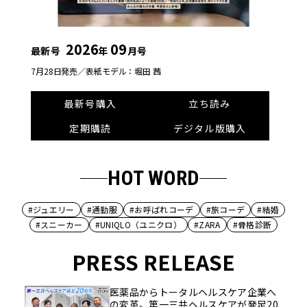
2026
09
最新号
年
月号
7月28日発売／
表紙モデル：堀田 茜
最新号購入
立ち読み
定期購読
デジタル版購入
HOT WORD
#ジュエリー
#通勤服
#お呼ばれコーデ
#旅コーデ
#結婚
#スニーカー
#UNIQLO（ユニクロ）
#ZARA
#骨格診断
PRESS RELEASE
医薬品からトータルヘルスケア企業へ
の変革。第一三共ヘルスケアが発足20