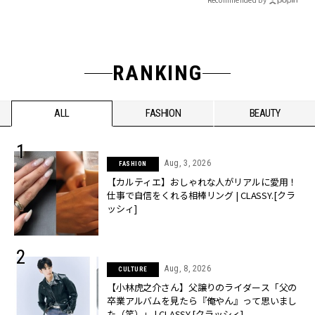
RANKING
ALL
FASHION
BEAUTY
Aug, 3, 2026
FASHION
【カルティエ】おしゃれな人がリアルに愛用！
仕事で自信をくれる相棒リング | CLASSY.[クラ
ッシィ]
Aug, 8, 2026
CULTURE
【小林虎之介さん】父譲りのライダース「父の
卒業アルバムを見たら『俺やん』って思いまし
た（笑）」 | CLASSY.[クラッシィ]