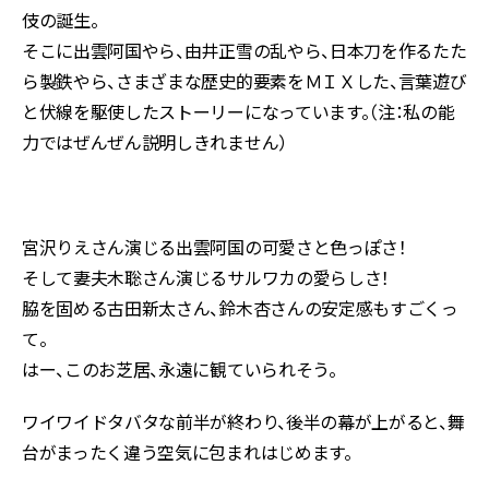
伎の誕生。
そこに出雲阿国やら、由井正雪の乱やら、日本刀を作るたた
ら製鉄やら、さまざまな歴史的要素をＭＩＸした、言葉遊び
と伏線を駆使したストーリーになっています。（注：私の能
力ではぜんぜん説明しきれません）
宮沢りえさん演じる出雲阿国の可愛さと色っぽさ！
そして妻夫木聡さん演じるサルワカの愛らしさ！
脇を固める古田新太さん、鈴木杏さんの安定感もすごくっ
て。
はー、このお芝居、永遠に観ていられそう。
ワイワイドタバタな前半が終わり、後半の幕が上がると、舞
台がまったく違う空気に包まれはじめます。