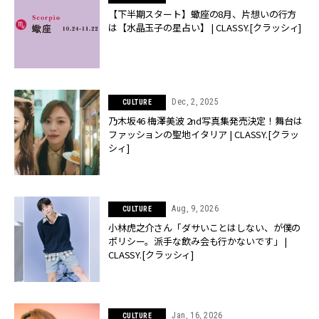
【下半期スタート】蠍座の8月、片想いの行方
は【水晶玉子の星占い】 | CLASSY.[クラッシィ]
Dec, 2, 2025
CULTURE
乃木坂46 梅澤美波 2nd写真集発売決定！舞台は
ファッションの聖地イタリア | CLASSY.[クラッ
シィ]
Aug, 9, 2026
CULTURE
小林虎之介さん「ダサいことはしない、が僕の
ポリシー。派手な飲み会も行かないです」 |
CLASSY.[クラッシィ]
Jan, 16, 2026
CULTURE