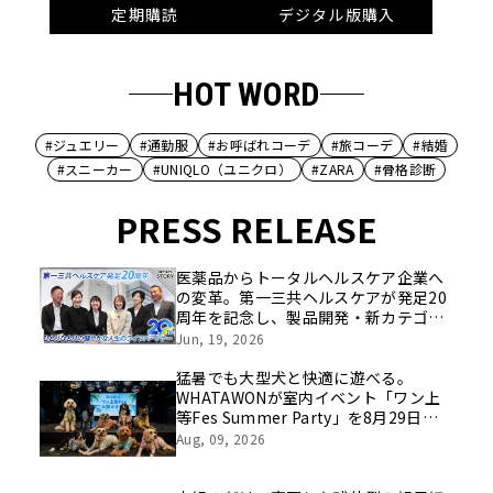
定期購読
デジタル版購入
HOT WORD
#ジュエリー
#通勤服
#お呼ばれコーデ
#旅コーデ
#結婚
#スニーカー
#UNIQLO（ユニクロ）
#ZARA
#骨格診断
PRESS RELEASE
医薬品からトータルヘルスケア企業へ
の変革。第一三共ヘルスケアが発足20
周年を記念し、製品開発・新カテゴリ
挑戦の舞台や旧社統合時のエピソード
Jun, 19, 2026
を社員の想いとともに振り返る特別映
像を公開！
猛暑でも大型犬と快適に遊べる。
WHATAWONが室内イベント「ワン上
等Fes Summer Party」を8月29日開
催
Aug, 09, 2026