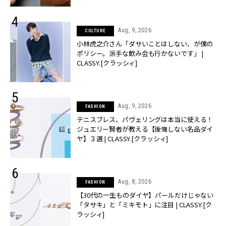
Aug, 9, 2026
CULTURE
小林虎之介さん「ダサいことはしない、が僕の
ポリシー。派手な飲み会も行かないです」 |
CLASSY.[クラッシィ]
Aug, 9, 2026
FASHION
テニスブレス、パヴェリングは本当に使える！
ジュエリー賢者が教える【後悔しない名品ダイ
ヤ】３選 | CLASSY.[クラッシィ]
Aug, 8, 2026
FASHION
【30代の一生ものダイヤ】パールだけじゃない
「タサキ」と「ミキモト」に注目 | CLASSY.[ク
ラッシィ]