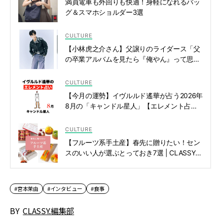
満員電車も外回りも快適！身軽になれるバッ
グ＆スマホショルダー3選
CULTURE
【小林虎之介さん】父譲りのライダース「父
の卒業アルバムを見たら『俺やん』って思い
ました（笑）」 | CLASSY.[クラッシィ]
CULTURE
【今月の運勢】イヴルルド遙華が占う2026年
8月の「キャンドル星人」【エレメント占
い】 | CLASSY.[クラッシィ]
CULTURE
【フルーツ系手土産】春先に贈りたい！セン
スのいい人が選ぶとっておき7選 | CLASSY.
[クラッシィ]
#宮本茉由
#インタビュー
#食事
BY
CLASSY.編集部