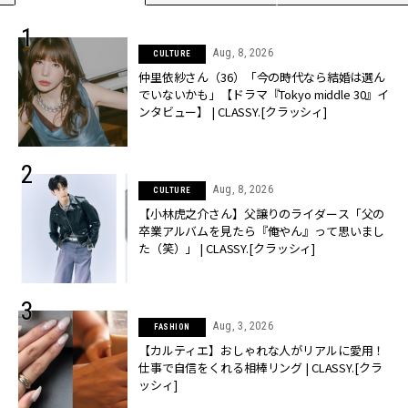
Aug, 8, 2026
CULTURE
仲里依紗さん（36）「今の時代なら結婚は選ん
でいないかも」【ドラマ『Tokyo middle 30』イ
ンタビュー】 | CLASSY.[クラッシィ]
Aug, 8, 2026
CULTURE
【小林虎之介さん】父譲りのライダース「父の
卒業アルバムを見たら『俺やん』って思いまし
た（笑）」 | CLASSY.[クラッシィ]
Aug, 3, 2026
FASHION
【カルティエ】おしゃれな人がリアルに愛用！
仕事で自信をくれる相棒リング | CLASSY.[クラ
ッシィ]