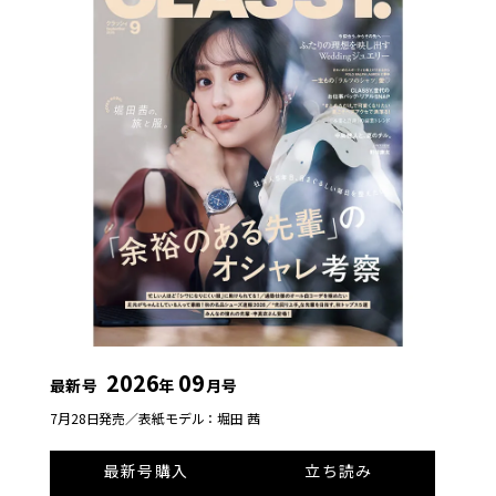
2026
09
最新号
年
月号
7月28日発売／
表紙モデル：堀田 茜
最新号購入
立ち読み