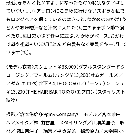
最近、きちんと乾かすようになったものの特別なケアはし
ていないし、ヘアサロンにこまめに行けないズボラな私で
もロングヘアを保てているのはきっと、わかめのおかげ！う
どんやお味噌汁など汁物に入れたり、生のままポン酢で食
べたり。毎日欠かさず食卓に並ぶ、わかめがベース。おかげ
で母や祖母もいまだほとんど白髪もなく美髪をキープして
います（笑）。
〈モデル衣装〉スウェット￥33,000（ダブルスタンダードク
ロージング／フィルム）パンツ￥13,200（オムガールズ／
アダム エ ロペ）靴下￥4,180（CORGI／ピモンテ）シュシュ
￥13,200（THE HAIR BAR TOKYO）エプロン（スタイリスト
私物）
撮影／倉本侑磨（Pygmy Company） モデル／宮本茉由
ヘアメイク／林 由香里 スタイリング／川瀬英里奈 取
材／増田奈津子 編集／平賀鈴菜 撮影協力／大幸園 小