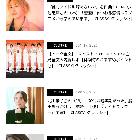
『絶対アイドル辞めないで』を作曲！GENIC小
池竜暉さん（25）「恋愛にまつわる感情はラブ
コメから学んでいます」 | CLASSY.[クラッシィ]
Jun, 17, 2026
CULTURE
【トーク全文】“ストスト”SixTONES STock 会
見全文＆内覧レポ【体験時のおすすめポイント
も】 | CLASSY.[クラッシィ]
Nov, 28, 2025
CULTURE
北川景子さん（39）「20代は暗黒期だった」脱
出きっかけは「結婚」【映画『ナイトフラワ
ー』主演】 | CLASSY.[クラッシィ]
Jan, 29, 2026
CULTURE