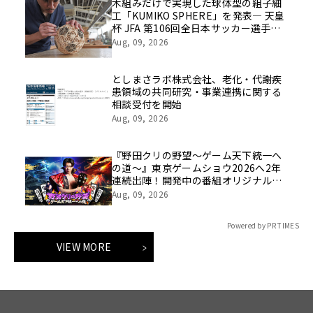
木組みだけで実現した球体型の組子細
工「KUMIKO SPHERE」を発表― 天皇
杯 JFA 第106回全日本サッカー選手権
大会の公式ビジュアルにも採用 ―
Aug, 09, 2026
としまさラボ株式会社、老化・代謝疾
患領域の共同研究・事業連携に関する
相談受付を開始
Aug, 09, 2026
『野田クリの野望～ゲーム天下統一へ
の道～』東京ゲームショウ2026へ2年
連続出陣！開発中の番組オリジナルゲ
ームを世界最速体験！失敗したら即
Aug, 09, 2026
「打ち首」！？しんや＆青木マッチョ
参加のイベントも開催！
Powered by PR TIMES
VIEW MORE