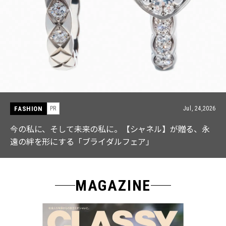
FASHION
026
PR
Jul, 15,2
永
【ICB】人気インフルエンサーと共同制作! 週5で着たく
なる「名品ブラウス」２選
MAGAZINE