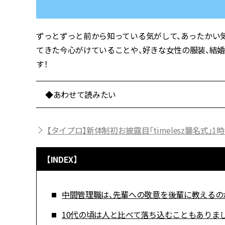
ずっとずっと前から知っている気がして、あったかい気持
てきた今心がけていることや、好きな女性の服装、結
す！
◆あわせて読みたい
【タイプロ】新体制初お披露目「timelesz襲名式
【INDEX】
中間管理職は、先輩への敬意を後輩に教えるの
10代の頃は人と比べて落ち込むこともありま