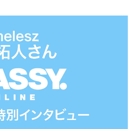
BEAUTY
Aug, 5, 2026
Feb,
BEAUTY
WEDDING
ユニクロ名品も！日焼け対策ガ
結婚式に黒ドレス
チ勢の「ないと無理」なアイテ
ばれで失敗しない
ムハック7選 | CLASSY.[クラッシ
ーを解説 | CLASS
ィ]
Aug, 5, 2026
Aug,
BEAUTY
WEDDING
夏の深刻なくすみ・色ムラにア
【結婚指輪】人気
プローチ！【透明感を底上げ】
ング22選｜20〜3
神コスメ３選 | CLASSY.[クラッシ
エピソードも | CLA
ィ]
ィ]
Nov, 17, 2025
Jun,
BEAUTY
WEDDING
【落ちない名品リップ10選】塗
【一生ものジュエ
り直しできない・皮むけしやす
存在感が際立つ！
いetc.悩みをクリア | CLASSY.[ク
「トゥギャザー」