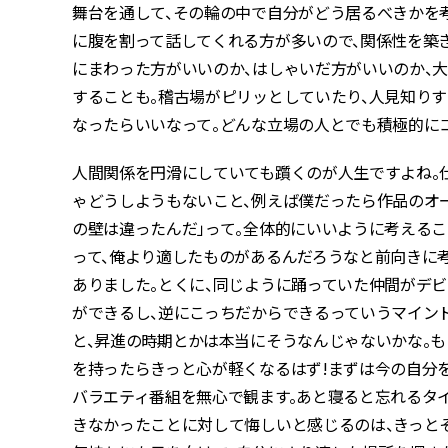
舞台を通して、その輪の中で自分がどう居るべきかを
に腹を割って話してくれる方が多いので、関係性を築
にまわった方がいいのか、はしゃいだ方がいいのか、
することも。稽古場がピリッとしていたり、人見知り
なったらいいなって。どんな立場の人とでも積極的に
人間関係を円滑にしていても躓くのが人生ですよね。仕
ゃどうしようもないこと、例えば僕だったら作品のオ
の壁は違ったんだ」って。全体的にいいように考える
って、俺より適したものがあるんだろうなと前向きに
ありました。とくに、同じように踊っていた仲間がデビ
ができるし、逆にこっちだからできるっていうマイン
と、昇進の時期とかは本当にそうなんじゃないかな。
を持ったらきっと心が軽くなるはず!まずは今の自分
バラエティ番組を無心で観ます。あと寝ると忘れるタイ
きなかったことに対して悔しいと感じるのは、きっと