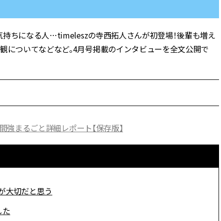
ラッシィ]
目 | CLASSY.[クラ
ちになる人…timeleszの寺西拓人さんが初登場！後輩も増え
Aug, 5, 2026
Dec,
BEAUTY
WEDDING
忙しい毎日に「うるおいター
【結婚式のお呼ば
婚観についてなどなど。4月号掲載のインタビューを全文公開で
ボ」を。新【SOFINA BASIC＋】
事情】アンテプリマ、
のお手入れでうるおってなめら
「小さくても収納
かな肌を目指す | CLASSY.[クラッ
件！ | CLASSY.[
シィ]
Aug, 4, 2026
May,
BEAUTY
WEDDING
【猛暑ダメージ】はまずリセッ
【カルティエ、ブ
ト！30代の夏枯れ肌を救う「先
ーメ】おしゃれな
」1時間強まるごと詳細レポート【保存版】
回りエイジングケア」美容液3選
約指輪＆結婚指輪を
| CLASSY.[クラッシィ]
CLASSY.[クラッシ
Jul, 13, 2026
Mar,
BEAUTY
WEDDING
朝の“寝ぐせ直し”はもういらな
【トレンドの巻き
が大切だと思う
い！夜に仕込む「ヘアケア家
式ゲスト服の鉄板
電」3選 | CLASSY.[クラッシィ]
ンピ”は『スカー
した
正解！ | CLASSY.