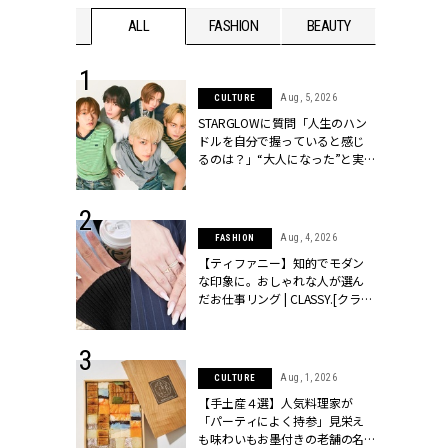
WEDDING
ALL
FASHION
BEAUTY
WEDDIN
 16, 2026
Aug, 5, 2026
CULTURE
はアリ？お呼
STARGLOWに質問「人生のハン
コーデ＆マナ
ドルを自分で握っていると感じ
Y.[クラッシィ]
るのは？」“大️人になった”と実
感する瞬間【3rdシングル
『Drivin' My Life』発売】 |
CLASSY.[クラッシィ]
 13, 2025
Aug, 4, 2026
FASHION
ブランドのリ
【ティファニー】知的でモダン
0代カップルの
な印象に。おしゃれな人が選ん
SSY.[クラッシ
だお仕事リング | CLASSY.[クラッ
シィ]
 30, 2026
Aug, 1, 2026
CULTURE
リー】1つでも
【手土産４選】人気料理家が
ポメラートの
「パーティによく持参」見栄え
シリーズに注
も味わいもお墨付きの老舗の名