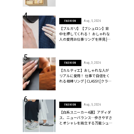
ッシィ]
物とは？ | CLASSY.[クラッシィ]
 24, 2025
Aug, 5, 2026
FASHION
れバッグ最新
【ブルガリ】【ブシュロン】背
プラダetc.
中を押してくれる！ おしゃれな
力あり」が条
人の愛用お仕事リングを拝見 |
クラッシィ]
CLASSY.[クラッシィ]
 20, 2026
Aug, 3, 2026
FASHION
シュロン、ショ
【カルティエ】おしゃれな人が
人が選んだ婚
リアルに愛用！ 仕事で自信をく
公開 |
れる相棒リング | CLASSY.[クラッ
ィ]
シィ]
 24, 2026
Aug, 5, 2026
FASHION
方３選】結婚
【白系スニーカー4選】アディダ
“シンプル黒ワ
ス、ニューバランス…歩きやすさ
フ』で盛るのが
とオシャレを両立する万能シュ
[クラッシィ]
ーズ | CLASSY.[クラッシィ]