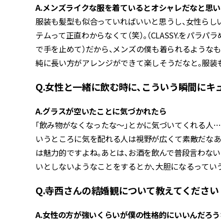
A.メンズライクな服を着ているとオシャレだなと思
服装も髪型も似合っていればいいと思うし、女性らし
テムって正直わからなくて（笑）。（CLASSY.をパ
で手を止めて）だから、メンズの僕も着られるような
純に長い方がアレンジができて楽しそうだなと。服装
Q.女性と一緒に飲む時に、こういう瞬間にキ
A.グラスが空いたことに気づかれたら
「飲み物がなくなったな〜」とかに気づいてくれる人…
いうところに気を配れる人は視野が広くて素敵だなあ
は魅力的ですよね。あとは、お酒を飲んで普段言わな
いとしないようなことをするとか、大胆になるってい
Q.寺西さんの結婚観について教えてください
A.女性の方が強いくらいが僕の性格的にいいんだろう