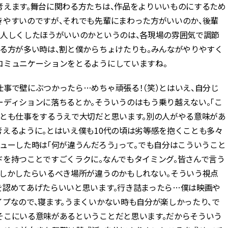
考えます。舞台に関わる方たちは、作品をよりいいものにするため
きやすいのですが、それでも先輩にまわった方がいいのか、後輩
大人しくしたほうがいいのかというのは、各現場の雰囲気で調節
する方が多い時は、割と僕からちょけたりも。みんながやりやすく
コミュニケーションをとるようにしていますね。
事で壁にぶつかったら…めちゃ頑張る！（笑）とはいえ、自分じ
ーディションに落ちるとか。そういうのはもう乗り越えない。「こ
ことも仕事をするうえで大切だと思います。別の人がやる意味があ
考えるように。とはいえ僕も10代の頃は劣等感を抱くことも多々
ューした時は「何が違うんだろう」って。でも自分はこういうこと
ドを持つことですごくラクに。なんでもタイミング。皆さんで言う
もしかしたらいるべき場所が違うのかもしれない。そういう視点
を認めてあげたらいいと思います。行き詰まったら…僕は映画や
プなので、寝ます。うまくいかない時も自分が楽しかったり、で
そこにいる意味があるということだと思います。だからそういう