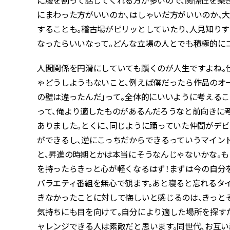
に腹を割って話してくれる方が多いので、関係性を築
にまわった方がいいのか、はしゃいだ方がいいのか、
することも。稽古場がピリッとしていたり、人見知り
なったらいいなって。どんな立場の人とでも積極的に
人間関係を円滑にしていても躓くのが人生ですよね。仕
ゃどうしようもないこと、例えば僕だったら作品のオ
の壁は違ったんだ」って。全体的にいいように考える
って、俺より適したものがあるんだろうなと前向きに
ありました。とくに、同じように踊っていた仲間がデビ
ができるし、逆にこっちだからできるっていうマイン
と、昇進の時期とかは本当にそうなんじゃないかな。
を持ったらきっと心が軽くなるはず！まずは今の自分
バラエティ番組を無心で観ます。あと寝ると忘れるタイ
きなかったことに対して悔しいと感じるのは、きっと
気持ちにも目を向けて。自分により適した場所を探す
ャレンジできる人は素敵だと思います。同世代、お互い