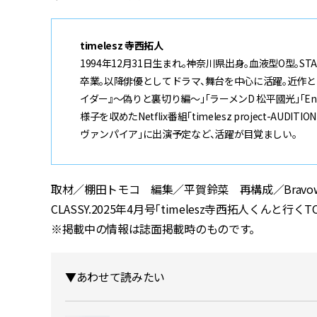
timelesz 寺西拓人
1994年12月31日生まれ。神奈川県出身。血液型O型。STAR
卒業。以降俳優としてドラマ、舞台を中心に活躍。近作とし
イダー』〜偽りと裏切り編〜」「ラーメンD 松平國光」「Endl
様子を収めたNetflix番組「timelesz project-
ヴァンパイア」に出演予定など、活躍が目覚ましい。
取材／棚田トモコ 編集／平賀鈴菜 再構成／Bravowork
CLASSY.2025年4月号「timelesz寺西拓人くんと行く
※掲載中の情報は誌面掲載時のものです。
▼あわせて読みたい