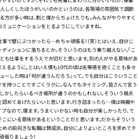
きやすいのですが、それでも先輩にまわった方がいいのか、後輩
大人しくしたほうがいいのかというのは、各現場の雰囲気で調節
する方が多い時は、割と僕からちょけたりも。みんながやりやすく
コミュニケーションをとるようにしていますね。
事で壁にぶつかったら…めちゃ頑張る！（笑）とはいえ、自分じ
ーディションに落ちるとか。そういうのはもう乗り越えない。「こ
ことも仕事をするうえで大切だと思います。別の人がやる意味があ
考えるように。とはいえ僕も10代の頃は劣等感を抱くことも多々
ューした時は「何が違うんだろう」って。でも自分はこういうこと
ドを持つことですごくラクに。なんでもタイミング。皆さんで言う
もしかしたらいるべき場所が違うのかもしれない。そういう視点
を認めてあげたらいいと思います。行き詰まったら…僕は映画や
プなので、寝ます。うまくいかない時も自分が楽しかったり、で
そこにいる意味があるということだと思います。だからそういう
ための前向きな転職は賛成派。自分によりよいところを求めてチ
頑張りましょう！