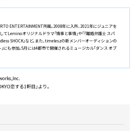
TO ENTERTAINMENT所属。2008年に入所、2021年にジュニアを
てLeminoオリジナルドラマ「情事と事情」や「『離婚弁護士 スパ
ess SHOCK」など。また、timeleszの新メンバーオーディションの
AUDITION-」にも参加。5月には4都市で開催されるミュージカル「ダンス オブ
s,Inc.
TOKYO恋する1軒目」より。