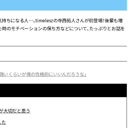
ラッシィ]
目 | CLASSY.[クラ
ちになる人…。timeleszの寺西拓人さんが初登場！後輩も増
Aug, 5, 2026
Dec,
BEAUTY
WEDDING
忙しい毎日に「うるおいター
【結婚式のお呼ば
た時のモチベーションの保ち方などについて、たっぷりとお話を
ボ」を。新【SOFINA BASIC＋】
事情】アンテプリマ、
のお手入れでうるおってなめら
「小さくても収納
かな肌を目指す | CLASSY.[クラッ
件！ | CLASSY.[
シィ]
Jul, 13, 2026
May,
BEAUTY
WEDDING
朝の“寝ぐせ直し”はもういらな
【カルティエ、ブ
い！夜に仕込む「ヘアケア家
ーメ】おしゃれな
の方が強いくらいが僕の性格的にいいんだろうな」
電」3選 | CLASSY.[クラッシィ]
約指輪＆結婚指輪を
CLASSY.[クラッシ
Aug, 4, 2026
Mar,
BEAUTY
WEDDING
【猛暑ダメージ】はまずリセッ
【ティファニー】
が大切だと思う
ト！30代の夏枯れ肌を救う「先
び目”モチーフの
回りエイジングケア」美容液3選
本命 | CLASSY.[
した
| CLASSY.[クラッシィ]