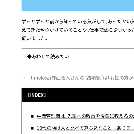
ずっとずっと前から知っている気がして、あったかい気持
えてきた今心がけていることや、仕事で壁にぶつかっ
伺いました。
◆あわせて読みたい
「timelesz」寺西拓人さんの“結婚観”は「女性
【INDEX】
中間管理職は、先輩への敬意を後輩に教えるの
10代の頃は人と比べて落ち込むこともありま