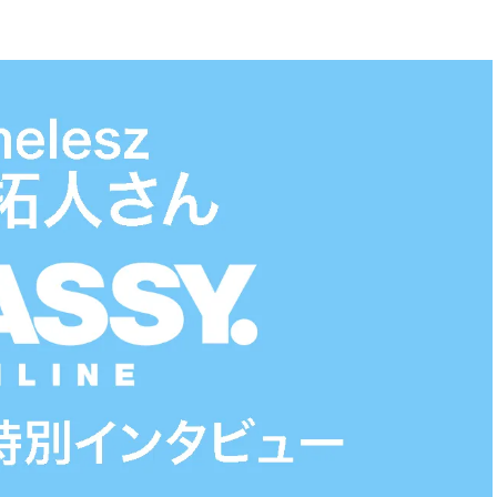
BEAUTY
Aug, 5, 2026
Feb,
BEAUTY
WEDDING
ユニクロ名品も！日焼け対策ガ
結婚式に黒ドレス
チ勢の「ないと無理」なアイテ
ばれで失敗しない
ムハック7選 | CLASSY.[クラッシ
ーを解説 | CLASS
ィ]
Aug, 6, 2026
Aug,
BEAUTY
WEDDING
【ヘアアクセ6選】手抜きに見え
【結婚指輪】人気
ない！アラサーのまとめ髪が垢
ング22選｜20〜3
抜ける「即戦力アクセ」たち |
エピソードも | CLA
CLASSY.[クラッシィ]
ィ]
Nov, 17, 2025
Jun,
BEAUTY
WEDDING
【落ちない名品リップ10選】塗
【一生ものジュエ
り直しできない・皮むけしやす
存在感が際立つ！
いetc.悩みをクリア | CLASSY.[ク
「トゥギャザー」