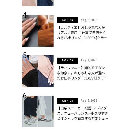
ッシィ]
CLASSY.[クラッシィ]
 24, 2025
Aug, 3, 2026
FASHION
れバッグ最新
【カルティエ】おしゃれな人が
プラダetc.
リアルに愛用！ 仕事で自信をく
力あり」が条
れる相棒リング | CLASSY.[クラッ
クラッシィ]
シィ]
 20, 2026
Aug, 4, 2026
FASHION
シュロン、ショ
【ティファニー】知的でモダン
人が選んだ婚
な印象に。おしゃれな人が選ん
公開 |
だお仕事リング | CLASSY.[クラッ
ィ]
シィ]
 28, 2026
Aug, 5, 2026
FASHION
結婚指輪は“結
【白系スニーカー4選】アディダ
最愛リングが大
ス、ニューバランス…歩きやすさ
クラッシィ]
とオシャレを両立する万能シュ
ーズ | CLASSY.[クラッシィ]