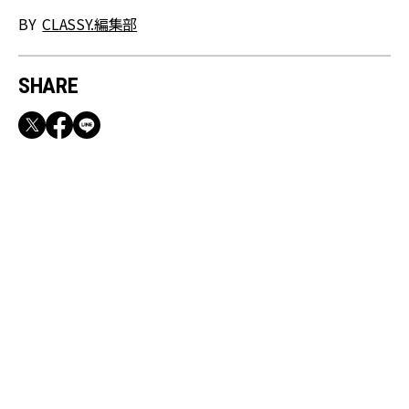
BY
CLASSY.編集部
SHARE
RECOMMEND
満員電車も外回りも快適！身軽になれるバッグ
＆スマホショルダー3選