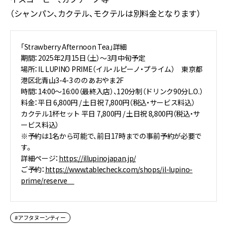
（シャンパン、カクテル、モクテルは別料⾦となります）
「Strawberry Afternoon Tea」詳細
期間：2025年2月15日（土）〜3月中旬予定
場所：IL LUPINO PRIME（イル・ルピーノ・プライム） 東京都
港区北青山3-4-3 ののあおやま2F
時間：14:00〜16:00（最終入店）、120分制（ドリンク90分L.O.）
料金：平日 6,800円 / 土日祝 7,800円（税込・サービス料込）
カクテル1杯セット 平日 7,800円 / 土日祝 8,800円（税込・サ
ービス料込）
※予約は1名から可能で、前日17時までの事前予約が必要で
す。
詳細ページ：
https://illupinojapan.jp/
ご予約：
https://www.tablecheck.com/shops/il-lupino-
prime/reserve
#アフタヌーンティー